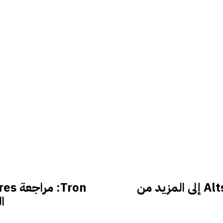
يأتي متجر تطبيقات iPhone البديل لـ Altstore إلى المزيد من
ال