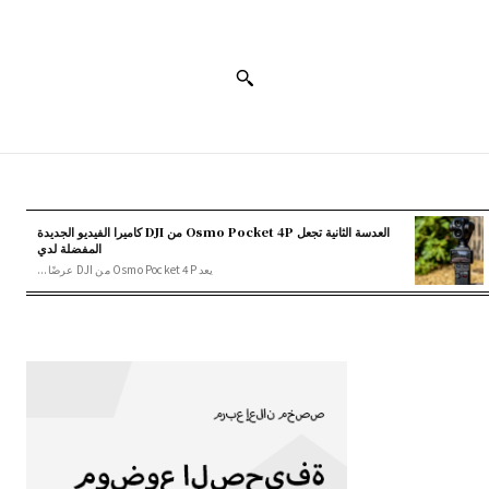
العدسة الثانية تجعل Osmo Pocket 4P من DJI كاميرا الفيديو الجديدة
المفضلة لدي
يعد Osmo Pocket 4P من DJI عرضًا...