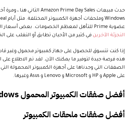
عضوية Prime للتأهل لمعظم الخصومات. بعض أسعار البيع مفتوحة لأي شخص ، والمبيعات المتنافسة من Best Buy و
التجزئة الآخرين
في كثير من الأحيان تطابق أو التغلب على الخصومات على Amazon دون
إذا كنت تتسوق للحصول على جهاز كمبيوتر محمول وغير قادر 
هذه فرصة جيدة لتوفير ما يمكنك الآن. لقد تم الاطلاع على
الصفقات التي وجدناها على أجهزة الكمبيوتر المحمولة التي
على Apple و HP و Microsoft و Lenovo و Asus وغيرها.
أفضل صفقات الكمبيوتر المحمول Windows
أفضل صفقات ملحقات الكمبيوتر