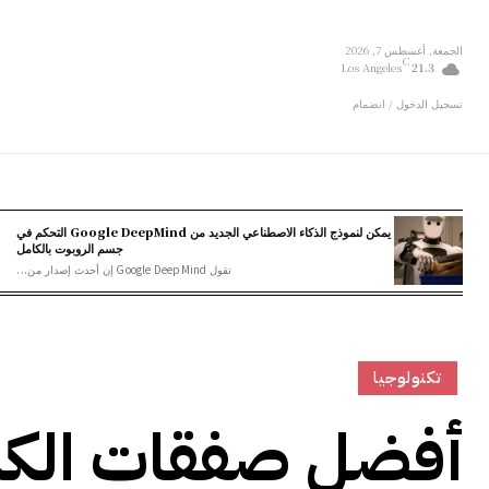
الجمعة, أغسطس 7, 2026
C
Los Angeles
21.3
تسجيل الدخول / انضمام
يمكن لنموذج الذكاء الاصطناعي الجديد من Google DeepMind التحكم في
جسم الروبوت بالكامل
تقول Google DeepMind إن أحدث إصدار من...
تكنولوجيا
أفضل صفقات الكم