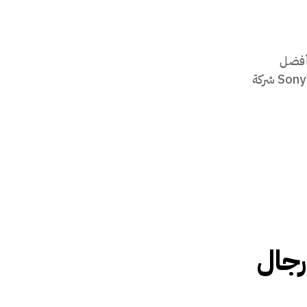
على أفضل
سماعات أذن لإلغاء الضوضاء، وقد أعادت Sony WF-1000XM6 شركة
رجال