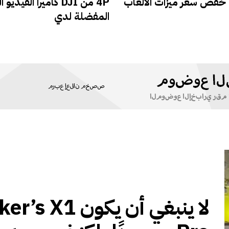
 على خفض سعر ميزات الألعاب
4P من DJI كاميرا الفيد
المفضلة لدي
لا ينبغي أن يكون  X1