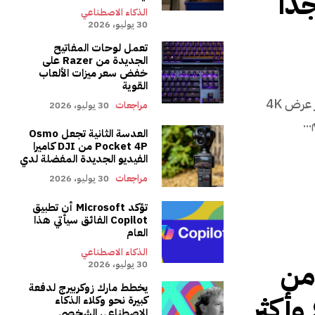
دًا
الذكاء الاصطناعي
30 يوليو، 2026
تعمل لوحات المفاتيح
الجديدة من Razer على
خفض سعر ميزات الألعاب
القوية
ال ساوندكور نيبولا X1 برو غريب جدا في الوجود. إنه يأخذ جهاز عرض 4K
مراجعات
30 يوليو، 2026
العدسة الثانية تجعل Osmo
Pocket 4P من DJI كاميرا
الفيديو الجديدة المفضلة لدي
مراجعات
30 يوليو، 2026
تؤكد Microsoft أن تطبيق
Copilot الفائق سيأتي هذا
العام
الذكاء الاصطناعي
جديد من
30 يوليو، 2026
يخطط مارك زوكربيرج لدفعة
ع وأكثر
كبيرة نحو وكلاء الذكاء
الاصطناعي الشخصي