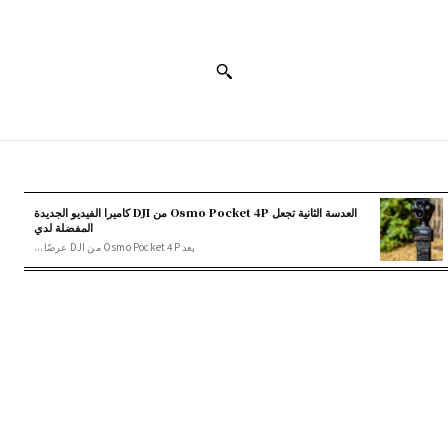
العدسة الثانية تجعل Osmo Pocket 4P من DJI كاميرا الفيديو الجديدة
المفضلة لدي
يعد Osmo Pocket 4P من DJI عرضًا...