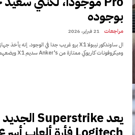
Pro موجودًا، لكنني سعيد ج
بوجوده
مراجعات
21 فبراير، 2026
وميكروفونات كاريوكي ممتازة من Anker's سديم X1 ويضعهم...
يعد Superstrike ال
Logitech فأرة ألعاب أسر