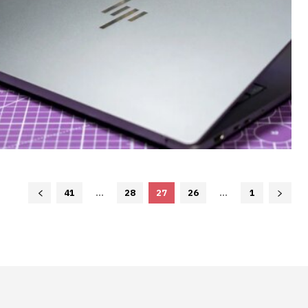
41
...
28
27
26
...
1