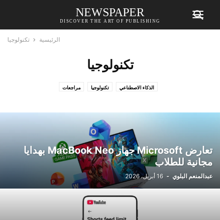
NEWSPAPER
DISCOVER THE ART OF PUBLISHING
الرئيسية
تكنولوجيا
تكنولوجيا
الذكاء الاصطناعي
تكنولوجيا
مراجعات
تعارض Microsoft جهاز MacBook Neo بهدايا
مجانية للطلاب
عبدالمنعم البلوي
-
16 أبريل، 2026