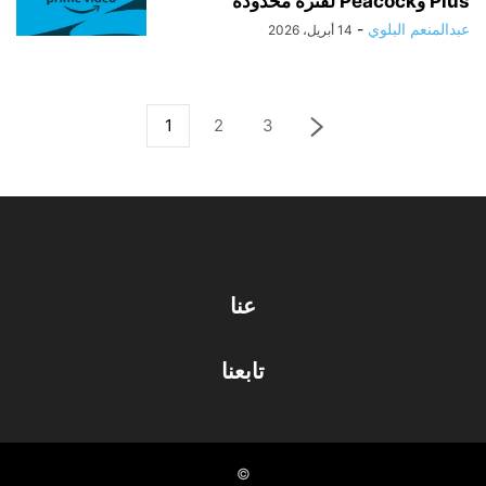
Plus وPeacock لفترة محدودة
عبدالمنعم البلوي
-
14 أبريل، 2026
1
2
3
عنا
تابعنا
©