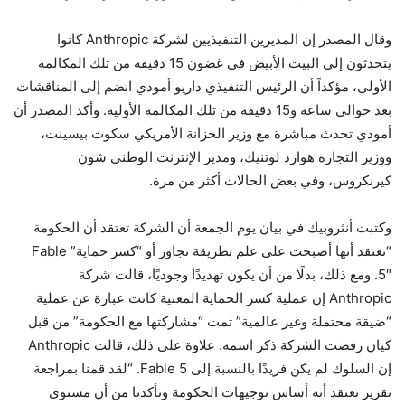
وقال المصدر إن المديرين التنفيذيين لشركة Anthropic كانوا
يتحدثون إلى البيت الأبيض في غضون 15 دقيقة من تلك المكالمة
الأولى، مؤكداً أن الرئيس التنفيذي داريو أمودي انضم إلى المناقشات
بعد حوالي ساعة و15 دقيقة من تلك المكالمة الأولية. وأكد المصدر أن
أمودي تحدث مباشرة مع وزير الخزانة الأمريكي سكوت بيسينت،
ووزير التجارة هوارد لوتنيك، ومدير الإنترنت الوطني شون
كيرنكروس، وفي بعض الحالات أكثر من مرة.
وكتبت أنثروبيك في بيان يوم الجمعة أن الشركة تعتقد أن الحكومة
“تعتقد أنها أصبحت على علم بطريقة تجاوز أو “كسر حماية” Fable
5″. ومع ذلك، بدلًا من أن يكون تهديدًا وجوديًا، قالت شركة
Anthropic إن عملية كسر الحماية المعنية كانت عبارة عن عملية
“ضيقة محتملة وغير عالمية” تمت “مشاركتها مع الحكومة” من قبل
كيان رفضت الشركة ذكر اسمه. علاوة على ذلك، قالت Anthropic
إن السلوك لم يكن فريدًا بالنسبة إلى Fable 5. “لقد قمنا بمراجعة
تقرير نعتقد أنه أساس توجيهات الحكومة وتأكدنا من أن مستوى