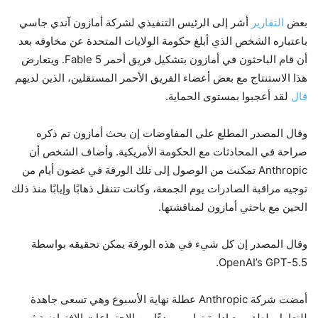
بعض
التقارير
أشر إلى الرئيس التنفيذي لشركة أمازون آندي جاسي
باعتباره الشخص الذي أبلغ حكومة الولايات المتحدة عن مخاوفه بعد
أن قام الباحثون في أمازون بتشكيل فريق أحمر Fable 5. ويتعارض
هذا الاستنتاج مع بعض أعضاء الفريق الأحمر المستقلين، الذين لديهم
قال
لقد أعجبوا بمستوى الحماية.
وقال المصدر المطلع على المفاوضات إن بحث أمازون تم ذكره
صراحة في المحادثات مع الحكومة الأمريكية. وأضاف الشخص أن
Anthropic تمكنت من الوصول إلى تلك الورقة في غضون أيام من
توجيه مراقبة الصادرات يوم الجمعة، وكانت تتنقل ذهابًا وإيابًا منذ ذلك
الحين مع باحثي أمازون لمناقشتها.
وقال المصدر إن كل شيء في هذه الورقة يمكن تحقيقه بواسطة
OpenAI’s GPT-5.5.
أمضت شركة Anthropic عطلة نهاية الأسبوع وهي تسعى جاهدة
للتعامل بلطف مع إدارة ترامب، بدءًا من الاجتماعات الافتراضية ثم