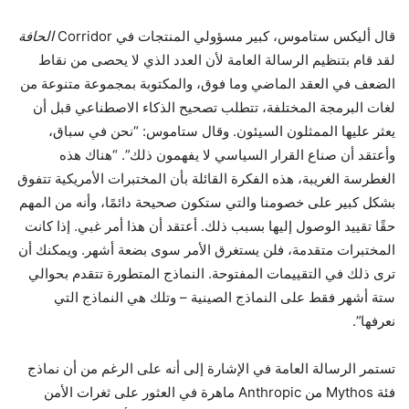
قال أليكس ستاموس، كبير مسؤولي المنتجات في Corridor
الحافة
لقد قام بتنظيم الرسالة العامة لأن العدد الذي لا يحصى من نقاط
الضعف في العقد الماضي وما فوق، والمكتوبة بمجموعة متنوعة من
لغات البرمجة المختلفة، تتطلب تصحيح الذكاء الاصطناعي قبل أن
يعثر عليها الممثلون السيئون. وقال ستاموس: “نحن في سباق،
وأعتقد أن صناع القرار السياسي لا يفهمون ذلك”. “هناك هذه
الغطرسة الغريبة، هذه الفكرة القائلة بأن المختبرات الأمريكية تتفوق
بشكل كبير على خصومنا والتي ستكون صحيحة دائمًا، وأنه من المهم
حقًا تقييد الوصول إليها بسبب ذلك. أعتقد أن هذا أمر غبي. إذا كانت
المختبرات متقدمة، فلن يستغرق الأمر سوى بضعة أشهر. ويمكنك أن
ترى ذلك في التقييمات المفتوحة. النماذج المتطورة تتقدم بحوالي
ستة أشهر فقط على النماذج الصينية – وتلك هي النماذج التي
نعرفها”.
تستمر الرسالة العامة في الإشارة إلى أنه على الرغم من أن نماذج
فئة Mythos من Anthropic ماهرة في العثور على ثغرات الأمن