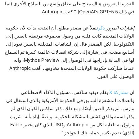
القدرة المعروض هناك متاح على نطاق واسع من النماذج الأخرى (بما
في ذلك OpenAI’s GPT-5.5)،” كتب Anthropic.
إشارات المرور
ذكرت
نقلاً عن مصدر مطلع، أن الضجة بدأت لأن حكومة
الولايات المتحدة كانت قلقة من وصول مجموعة مرتبطة بالصين إلى
التكنولوجيا. لكن المصدر قال إن الشائعات المتعلقة بالصين تعود إلى
أسابيع مضت، في إشارة إلى شركة اتصالات عالمية كبيرة تم السماح
لها في البداية بإدراجها في الوصول إلى Mythos Preview، وأنه
عندما شاركت حكومة الولايات المتحدة مخاوفها، ألغت Anthropic
الوصول على الفور.
ان
مشاركة X
بقلم ديفيد ساكس، مسؤول الذكاء الاصطناعي
والعملات المشفرة السابق في الحكومة الأمريكية والذي استقال في
مارس، لم يذكر الصين أيضًا. ومع ذلك، ذكر ساكس الكيان الذي لم
يذكر اسمه والذي كشف المشكلة للحكومة، واصفًا إياه بأنه “شريك
موثوق به للغاية لكل من Anthropic وUSG الذي كان يختبر Fable
(الذي) تقدم بكسر حماية تلك الحواجز.”