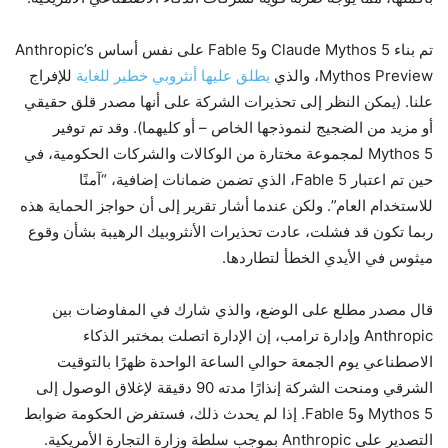
تم بناء Claude Mythos 5 وFable 5 على نفس أساس Anthropic’s
Mythos Preview، والذي
يطلق عليها أنثروبي خطير للغاية
للإفراج
علنا. (يمكن النظر إلى تحذيرات الشركة على أنها مصدر قلق حقيقي
أو مزيد من الضجيج لنموذجها الخاص – أو كليهما). وقد تم توفير
Mythos 5 لمجموعة مختارة من الوكالات والشركات الحكومية، في
حين تم اعتبار Fable 5، الذي تضمن ضمانات إضافية، “آمنًا
للاستخدام العام”. ولكن عندما أشار تقرير إلى أن حواجز الحماية هذه
ربما تكون قد فشلت، عادت تحذيرات الأنثروبيك الرهيبة بشأن وقوع
ميثوس في الأيدي الخطأ لتطاردها.
قال مصدر مطلع على الوضع، والذي شارك في المفاوضات بين
Anthropic وإدارة ترامب، إن الإدارة اتصلت بمختبر الذكاء
الاصطناعي يوم الجمعة حوالي الساعة الواحدة ظهرًا بالتوقيت
الشرقي ومنحت الشركة إنذارًا مدته 90 دقيقة لإغلاق الوصول إلى
Mythos 5 وFable 5. إذا لم يحدث ذلك، فستفرض الحكومة ضوابط
التصدير على Anthropic بموجب سلطة وزارة التجارة الأمريكية.