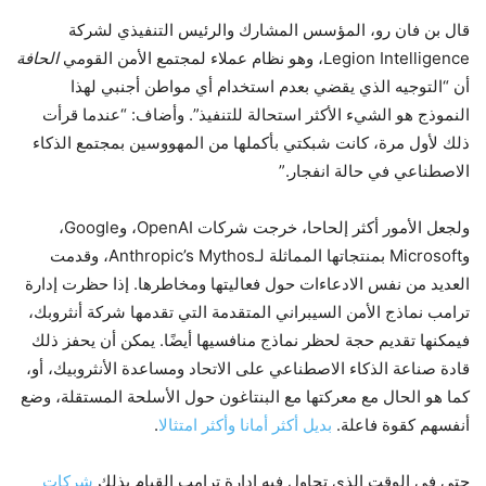
قال بن فان رو، المؤسس المشارك والرئيس التنفيذي لشركة
Legion Intelligence، وهو نظام عملاء لمجتمع الأمن القومي
الحافة
أن “التوجيه الذي يقضي بعدم استخدام أي مواطن أجنبي لهذا
النموذج هو الشيء الأكثر استحالة للتنفيذ”. وأضاف: “عندما قرأت
ذلك لأول مرة، كانت شبكتي بأكملها من المهووسين بمجتمع الذكاء
الاصطناعي في حالة انفجار.”
ولجعل الأمور أكثر إلحاحا، خرجت شركات OpenAI، وGoogle،
وMicrosoft بمنتجاتها المماثلة لـAnthropic’s Mythos، وقدمت
العديد من نفس الادعاءات حول فعاليتها ومخاطرها. إذا حظرت إدارة
ترامب نماذج الأمن السيبراني المتقدمة التي تقدمها شركة أنثروبك،
فيمكنها تقديم حجة لحظر نماذج منافسيها أيضًا. يمكن أن يحفز ذلك
قادة صناعة الذكاء الاصطناعي على الاتحاد ومساعدة الأنثروبيك، أو،
كما هو الحال مع معركتها مع البنتاغون حول الأسلحة المستقلة، وضع
أنفسهم كقوة فاعلة.
بديل أكثر أمانا وأكثر امتثالا
.
حتى في الوقت الذي تحاول فيه إدارة ترامب القيام بذلك
شركات