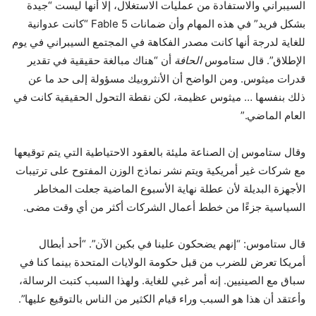
السيبراني والاستفادة من عمليات الاستغلال، إلا أنها ليست “جيدة
بشكل فريد” في هذه المهام وأن ضمانات Fable 5 “كانت عدوانية
للغاية لدرجة أنها كانت مصدر الفكاهة في المجتمع السيبراني في يوم
الإطلاق”. قال ستاموس
الحافة
أن “هناك مبالغة حقيقية في تقدير
قدرات ميثوس. ومن الواضح أن الأنثروبيك مسؤولة إلى حد ما عن
ذلك بنفسها … ميثوس عظيمة، لكن نقطة التحول الحقيقية كانت في
العام الماضي.”
وقال ستاموس إن الصناعة مليئة بالعقود الاحتياطية التي يتم توقيعها
مع شركات غير أمريكية ويتم نشر نماذج الوزن المفتوح على ترتيبات
الأجهزة البديلة لأن عطلة نهاية الأسبوع الماضية جعلت المخاطر
السياسية جزءًا من خطط أعمال الشركات أكثر من أي وقت مضى.
قال ستاموس: “إنهم يضحكون علينا في بكين الآن”. “أحد أبطال
أمريكا تعرض للضرب من قبل حكومة الولايات المتحدة بينما كنا في
سباق مع الصينيين. إنه أمر غبي للغاية. ولهذا السبب كتبت الرسالة،
وأعتقد أن هذا هو السبب وراء قيام الكثير من الناس بالتوقيع عليها”.