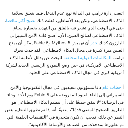
اتبعت إدارة ترامب في البداية نهج عدم التدخل فيما يتعلق بسلامة
الذكاء الاصطناعي، ولكن بعد الأساطير، فعلت ذلك
تصبح أكثر تناقضا
،
حتى في الوقت الذي تشعر فيه بالقلق من التهديد بخسارة سباق
الذكاء الاصطناعي لصالح الصين. الآن، أصبح قادة الأمن السيبراني
البارزون كذلك
حذر
أن تهميش Mythos 5 وFable 5 يمكن أن يمنح
الصين ميزة كبيرة في مجال الذكاء الاصطناعي. لقد حدث تحرك
ترامب
المكالمات الدولية المجلفنة
للبحث عن بدائل لأنظمة الذكاء
الاصطناعي الأمريكية، في حين وضع النموذج الرئيسي الجديد لشركة
أمريكية كبرى في مجال الذكاء الاصطناعي على الجليد.
أ
خطاب عام
دعا مسؤولون تنفيذيون في مجال التكنولوجيا والأمن
السيبراني إلى إلغاء القيود المفروضة على Fable 5 يوم الأحد. وجاء
في الرسالة: “لا نتفق جميعًا على أن تنظيم الذكاء الاصطناعي هو
الطريق الصحيح للمضي قدمًا”، مضيفًا أنه إذا تم تطبيق التنظيم بغض
النظر عن ذلك، فيجب أن تكون متجذرة في “التقييمات العلمية التي
تم تطويرها بمدخلات من الصناعة والأوساط الأكاديمية”.