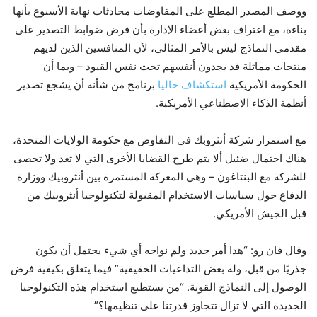
ووصف المصدر المطلع على المفاوضات محادثات نهاية الأسبوع بأنها
بناءة، مع اعتراف بعض أعضاء الإدارة بأن فرض ضوابط التصدير على
مقدمي النماذج ليس بالأمر المثالي، لأن المنافسين الذين لديهم
منتجات مماثلة قد يجدون أنفسهم تحت نفس القيود – وبما أن
الحكومة الأمريكية
استكشاف حاليا
برنامج من شأنه أن يشجع تصدير
أنظمة الذكاء الاصطناعي الأمريكية.
مع استمرار شركة أنثروبك في التفاوض مع حكومة الولايات المتحدة،
هناك احتمال ضئيل ألا يتم طرح القضايا الأخرى التي لا تعد ولا تحصى
للشركة مع البنتاغون – وهي المعركة المستمرة بين أنثروبيك ووزارة
الدفاع حول سياسات الاستخدام المقبولة لتكنولوجيا أنثروبيك من
قبل الجيش الأمريكي.
وقال فان رو: “هذا أمر جديد ولم نواجه أي شيء يحتمل أن يكون
جذريًا من قبل، وله بعض التداعيات الحقيقية” فيما يتعلق بكيفية فرض
الوصول إلى النماذج القوية. “من يستطيع استخدام هذه التكنولوجيا
الجديدة التي لا تزال تتجاوز قدرتنا على تنظيمها؟”