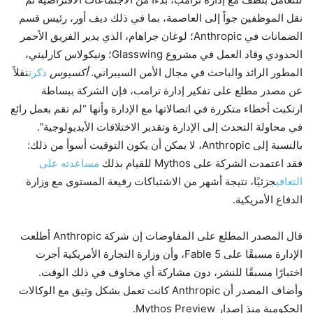
نقل الموظفين جواً إلى العاصمة، بما في ذلك ديف أور، رئيس قسم
الضمانات في Anthropic؛ لوغان جراهام، الذي يدير الفريق الأحمر
الحدودي وقاد العمل في مشروع Glasswing؛ ونيكولاس كارليني،
المطور الرائد والباحث في مجال الأمن السيبراني.
أكسيوس
ذكرت
نقلاً
عن مصدر مطلع على تفكير إدارة ترامب، فإن الشركة ببساطة
ارتكبت أخطاء متكررة في اتصالاتها مع الإدارة وأنها “لم تقم بعمل رائع
في محاولة التحدث إلى الإدارة وتقدير الاختلافات الأيديولوجية”.
بالنسبة إلى Anthropic، لا يمكن أن يكون التوقيت أسوأ من ذلك:
فقد اعتمدت الشركة على Mythos للقيام بذلك
مساعدته على
التعافي
جزئيًا، نتيجة أشهر من الاشتباكات رفيعة المستوى مع وزارة
الدفاع الأمريكية.
قال المصدر المطلع على المفاوضات إن شركة Anthropic أطلعت
الإدارة مسبقًا على Fable 5، وأن وزارة التجارة الأمريكية أجرت
اختبارًا مسبقًا للنشر، دون مشاركة أي مخاوف في ذلك الوقت.
وأضاف المصدر أن Anthropic كانت تعمل بشكل وثيق مع الوكالات
الحكومية منذ إصدار Mythos Preview.