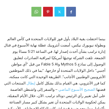
بينما احتفلت بقية البلاد بأول فوز للولايات المتحدة في كأس العالم
وبطولة نيويورك نيكس، أمضت أنثروبيك عطلة نهاية الأسبوع في قتال
إدارة ترامب بشأن أحدث إصدار لها. في الساعة 5:21 مساءً يوم
الجمعة، تلقت الشركة توجيهًا أمريكيًا لمراقبة الصادرات لتعليق
الوصول إلى نماذج Mythos 5 وFable 5 AI من قبل “أي مواطن
أجنبي” داخل الولايات المتحدة أو خارجها، “بما في ذلك الموظفين
الأنثروبيين الوطنيين الأجانب”. الطريقة الوحيدة التي كانت ممكنة،
كما قرر الأنثروبي، هي القيام بذلك بشكل كامل
إبطال
المنتجات التي
قضتها
الضجيج الأسبوع الماضي
– والسفر إلى واشنطن العاصمة
على أمل تغيير رأي الرئيس دونالد ترامب. الآن، خلال الأيام المقبلة،
يمكن لحكومة الولايات المتحدة أن تغير بشكل كبير مسار الصناعة
بأكملها، مما يوجه ضربة قوية لشركات الذكاء الاصطناعي الأمريكية.