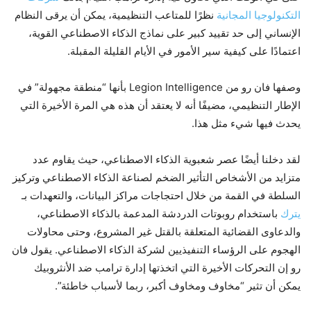
التكنولوجيا المجانية
نظرًا للمتاعب التنظيمية، يمكن أن يرقى النظام
الإنساني إلى حد تقييد كبير على نماذج الذكاء الاصطناعي القوية،
اعتمادًا على كيفية سير الأمور في الأيام القليلة المقبلة.
وصفها فان رو من Legion Intelligence بأنها “منطقة مجهولة” في
الإطار التنظيمي، مضيفًا أنه لا يعتقد أن هذه هي المرة الأخيرة التي
يحدث فيها شيء مثل هذا.
لقد دخلنا أيضًا عصر شعبوية الذكاء الاصطناعي، حيث يقاوم عدد
متزايد من الأشخاص التأثير الضخم لصناعة الذكاء الاصطناعي وتركيز
السلطة في القمة من خلال احتجاجات مراكز البيانات، والتعهدات بـ
يترك
باستخدام روبوتات الدردشة المدعمة بالذكاء الاصطناعي،
والدعاوى القضائية المتعلقة بالقتل غير المشروع، وحتى محاولات
الهجوم على الرؤساء التنفيذيين لشركة الذكاء الاصطناعي. يقول فان
رو إن التحركات الأخيرة التي اتخذتها إدارة ترامب ضد الأنثروبيك
يمكن أن تثير “مخاوف ومخاوف أكبر، ربما لأسباب خاطئة”.