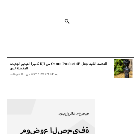
العدسة الثانية تجعل Osmo Pocket 4P من DJI كاميرا الفيديو الجديدة
المفضلة لدي
يعد Osmo Pocket 4P من DJI عرضًا...