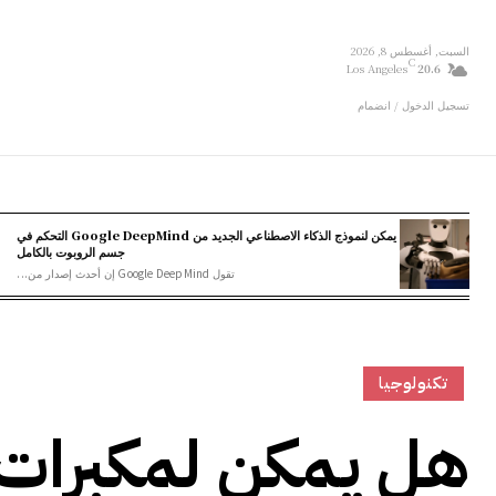
السبت, أغسطس 8, 2026
C
Los Angeles
20.6
تسجيل الدخول / انضمام
يمكن لنموذج الذكاء الاصطناعي الجديد من Google DeepMind التحكم في
جسم الروبوت بالكامل
تقول Google DeepMind إن أحدث إصدار من...
تكنولوجيا
هل يمكن لمكبرات 