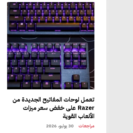
. إنه ليس مذهلاً (فهو
لقدرة على توصيل ما يصل إلى 100 منهم معًا، ولكن بهذا
يعد جهاز Kallsup بسيطًا بقدر ما يمكن أن يحصل عليه مكبر صوت Bluetooth. إنه عبارة عن حاوية مكعبة بلاستيكية مقاس 2.75 بوصة
رين ومصباح
ل مكبر الصوت وتشغيل نغمة
اف تشغيله
مز التشغيل،
رى. يستغرق تشغيل مكبر الصوت
تعمل لوحات المفاتيح الجديدة من
Razer على خفض سعر ميزات
الألعاب القوية
مراجعات
30 يوليو، 2026