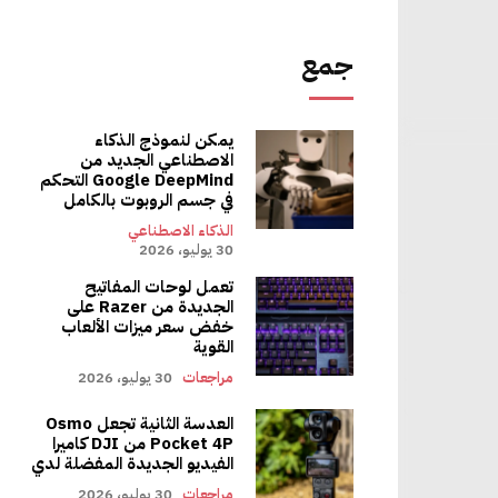
لأقصى لمستوى الصوت،
فة قريبة
جمع
يمكن لنموذج الذكاء
الاصطناعي الجديد من
وصيل ما
Google DeepMind التحكم
يصل إلى 100 منهم. يعد ربطها بتسلسل ديزي أمرًا سهلاً وهو وسيلة رائعة لنشر الصوت وزيادة الحجم الإجمالي. باستخدام الـ 20
في جسم الروبوت بالكامل
ضوضاء
الذكاء الاصطناعي
30 يوليو، 2026
م المدرك. لذا
تعمل لوحات المفاتيح
توصيل اثنين
الجديدة من Razer على
خفض سعر ميزات الألعاب
القوية
مراجعات
30 يوليو، 2026
 لينك بلس
،
تجابة أفضل
العدسة الثانية تجعل Osmo
، ولكنه يحتاج
Pocket 4P من DJI كاميرا
الفيديو الجديدة المفضلة لدي
، حتى عندما تلعب
مراجعات
30 يوليو، 2026