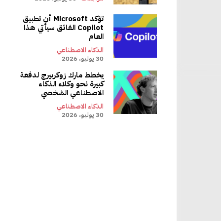
ا (ومكبر الصوت أكثر قابلية للحمل) من 20 Kallsups. توفر مكبرات الصوت
الثلاثة الأكثر تكلفة أيضًا ميزات أكثر بكثير: Bose وSonos مقاومان للغبار والماء IP67 (Kallsup ليس مصنفًا على IP)، ويعمل Roam 2 في
تؤكد Microsoft أن تطبيق
Copilot الفائق سيأتي هذا
يمكن لـ Echo Studio طلب البقالة الخاصة بك. Kallsup عبارة عن مكبر صوت بلوتوث بسيط جدًا، و20 منها عبارة
العام
الذكاء الاصطناعي
30 يوليو، 2026
يخطط مارك زوكربيرج لدفعة
كبيرة نحو وكلاء الذكاء
لاً.
الاصطناعي الشخصي
وت، يتحول ذلك إلى دقائق. ولا
الذكاء الاصطناعي
تالية التي
30 يوليو، 2026
بطارية بعد تسع ساعات.
الصوت إلى مساحتك
 سنوات مظهرها عندما قمت بإعدادها