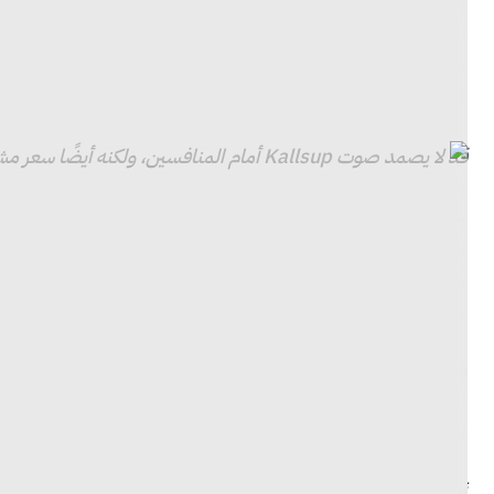
عن 20 مكبر صوت بلوتوث بسيط جدًا.
قد لا يصمد صوت Kallsup أمام المنافسين، ولكنه أيضًا سعر مشروب ستاربكس الفاخر.
يؤدي تكديس مجموعة من مكبرات الصوت، أو توزيعها، إلى ز
يتم الحفاظ على هذا الاتصال بمجرد إيقاف تشغيل مكبرات ال
يصدر جهاز Kallsup أيضًا صوتًا مربكًا إلى حد ما “aahhhh” عند توصيله بالشحن الذي يمكنني الاستغناء عنه، خاصة في الجوقة.
لالتقاط الصور – أو مجرد إضافة لمسة من الألوان إلى مكتبك. ومقابل 10 دولارات، فإن Kallsups ترقى 
تصوير جون هيغنز / ذا فيرج