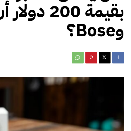
وBose؟