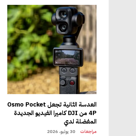
بر لائقًا بشكل مدهش. في المستويات
ودي على
العدسة الثانية تجعل Osmo Pocket
4P من DJI كاميرا الفيديو الجديدة
المفضلة لدي
برات الصوت
 يتم تمييز
مراجعات
30 يوليو، 2026