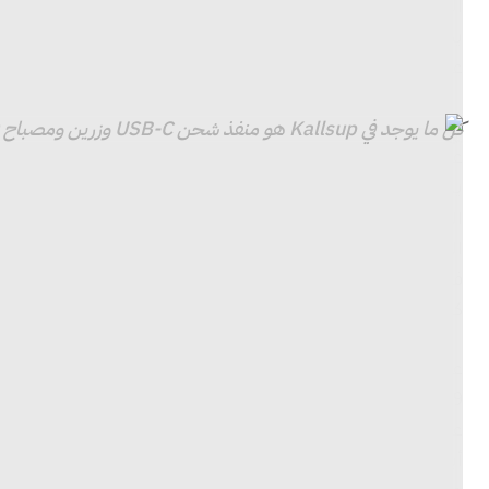
يكون هناك بعض التشويه الطفيف في المسارات التي تحتوي ع
على مكتبي، لم أشعر أبدًا بالحاجة إلى تشغيل مكبر الصوت 
كل ما يوجد في Kallsup هو منفذ شحن USB-C وزرين ومصباح LED صغير.
عندما تم الإعلان عن هؤلاء المتحدثين لأول مرة في CES، ماذا
التي كانت في متناول يدي، أثناء القياس باستخدام متر دي
الوردية من 86 
فإن توزيعها في جميع أنحاء الغرفة سيمنحك بعض الحجم الإ
كزوج استريو.
عند وضع مكبرات صوت Kallsup بقيمة 200 دولار في مقابل خيارات Bluetooth ذات الأسعار النسبية – 269 دولارًا
189 دولارًا
ستوديو أمازون إيكو
و 179 دولارًا
سونوس روم 2
– ب
عبر نطاق التردد. كان cho Studio