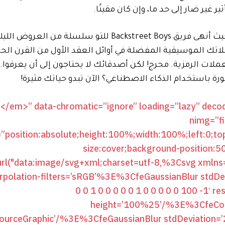
غير ضار إلى حد ما، وإن كان مقيتًا.
لنفترض أن وظيفتك تأخذك إلى Sphere في لاس فيغاس، حيث أنهى فريق Backstreet Boys للتو سلسل
فلاتك الموسيقية المفضلة في أوائل العقد الأول من القرن الح
لات الرمزية. محرج! لكن أصدقائك لا يحتاجون إلى أن يعرفوا. ل