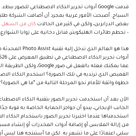
قدمت Google أدوات تحرير الذكاء الاصطناعي للصور ببطء. لقد بدأت مع
السياح. أصبحت الأمور غريبة بمجرد أن أضافت الشركة طلب
بعض الدرابزين، ولكن في كثير من الحالات
كان من السهل 
– تحطم طائرات الهليكوبتر، قنابل دخانية على زوايا الشوارع، 
عما يمكنك فعله بالفعل ف
القميص الذي ترتديه في تلك الصورة؟ استخدم الذكاء الاصط
خطوة واثقة للأمام نحو المرحلة التالية من “ما هي الصورة؟”
الآن بعد أن استخدمت تحرير الصور بتقنية الذكاء الاصطنا
الجانب الإيجابي، يبدو أن حواجز الحماية الخاصة به قوية جدً
من إزالة الملابس أو إضافة أدوات المخدرات أو إنشاء مسر
سلبي اعتمادًا على ما تشعر به. لكن ما أستنتجه هنا ليس 