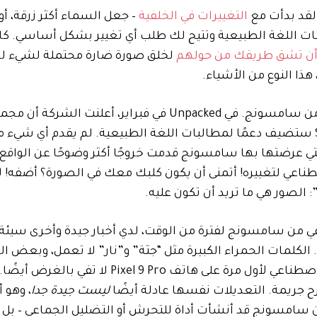
التغييرات في الخلفية
– جعل السماء أكثر زرقة، أو
ات اللغة الطبيعية وتتيح لك طلب أي تغيير بشكل أساسي. ك
أن تشق طريقك من حولهم
لخلق صورة ضارة محتملة لشيء لم 
هذا النوع من الأشياء.
هذا هو العالم الذي تدخل إليه تقنية Photo Assist المحدثة من سامسونج. في Unpacked في فبراير، 
أدوات تحرير الذكاء الاصطناعي في تطبيق المعرض على S26 ستضيف دعمًا لمطالبات اللغة الطبيعية. لم يقدم 
ي صور Google، ولكن الطريقة التي عرضتها بها سامسونج قدمت خروجًا أكثر وضوحًا عن ال
ناعي لتغييره! أتمنى أن يكون كلبك معك في الصورة؟ أضفه! ل
: الصور هي ما تريد أن تكون عليه.
عي من سامسونج لفترة من الوقت، لدي أخبار جيدة وأخرى سيئة.
ا. الكلمات الحمراء الكبيرة مثل “جثة” و”نار” لا تعمل، وبعض ال
استخدمناها عندما اختبرنا تحرير الصور باستخدام الذكاء الاصطناعي لأول مرة على هاتف Pro
ح جريمة. التعديلات نفسها عادلة أيضًا
ليست جيدة جدا
، وهو أ
أن سامسونج قد أنشأت أداة للتحرش أو التضليل الجماعي – بل