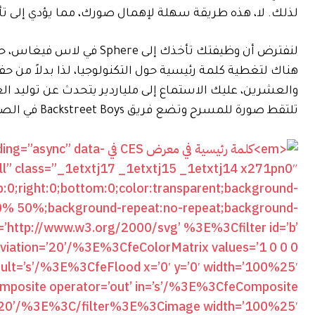
لذلك. لا، هذه طريقة سهلة لإهمال صورك، مما يؤدي إلى تأثير 
هناك لتغطية كلمة رئيسية حول التكنولوجيا، لذا بدلاً من ح
والعشرين، عليك الاستماع إلى ملياردير يتحدث عن توليد العم
تلتقط صورة للمسرح وتضع فريق Backstreet Boys في الصورة باستخدام الذكاء الاصطناعي؟ الآن تبدو حياتك مثيرة!