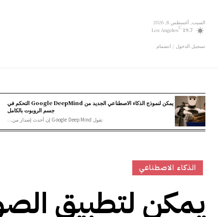
السبت, أغسطس 8, 2026
C
Los Angeles
19.7
تسجيل الدخول / انضمام
يمكن لنموذج الذكاء الاصطناعي الجديد من Google DeepMind التحكم في
جسم الروبوت بالكامل
تقول Google DeepMind إن أحدث إصدار من...
الذكاء الاصطناعي
يمكن لتطبيق الصو