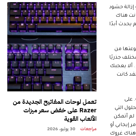
 إزالة حشود
انت هناك
يحدث أبدًا
أعلنت الشركة أن مجموعتها من
أي شيء مختلف جذريًا
واقع. ألا يعجبك
قد كانت
 على
تعمل لوحات المفاتيح الجديدة من
حلول التي
Razer على خفض سعر ميزات
Pixel 9  لا تفي بالغرض أيضًا. لم أتمكن
الألعاب القوية
مر إيجابي أو
مراجعات
30 يوليو، 2026
 هناك غروك