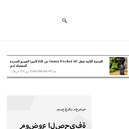
العدسة الثانية تجعل Osmo Pocket 4P من DJI كاميرا الفيديو الجديدة
المفضلة لدي
يعد Osmo Pocket 4P من DJI عرضًا...