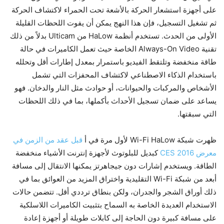
على أجهزة استشعار الحركة بالأشعة تحت الحمراء لاكتشاف الحركة
ثم تشغيل التسجيل، فإن هذا النهج يمكن أن يفوت اللحظات القليلة
الأولى من الحدث. تستخدم أنظمة HaLow من Ulticam بدلاً من ذلك
تقنية Always-On Video الخاصة حيث تعمل الكاميرات في حالة
طاقة منخفضة وتلتقط الفيديو باستمرار بمعدل إطارات أقل وتحلله
باستخدام الذكاء الاصطناعي لاكتشاف المحفزات التي تشمل
الأشخاص والمركبات والحيوانات، أو حوادث مثل النار والدخان. فهو
يساعد على ضمان تسجيل الأحداث بأكملها، بما في ذلك اللحظات
التي سبقتها.
ظهرت شبكة Wi-Fi HaLow لأول مرة في أ
قبل عقد من الزمن في
معرض CES 2016
كبديل للبلوتوث لأجهزة إنترنت الأشياء منخفضة
الطاقة. ويستخدم إشارات دون جيجاهرتز يمكنها الانتقال إلى مسافة
أبعد من شبكة Wi-Fi التقليدية واختراق المزيد من العوائق بما في
ذلك أوراق الشجر والجدران، ولكن بنطاق ترددي أقل. تتضمن حالات
الاستخدام العديدة الخاصة به السماح بتثبيت الكاميرات اللاسلكية
على مسافة كبيرة دون الحاجة إلى كابلات طويلة أو أجهزة إعادة