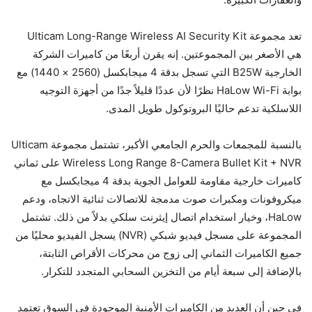
تعد مجموعة Ulticam Long-Range Wireless AI Security Kit
هي الأصغر بين المجموعتين. إنه يقرن أربعًا من كاميرات الشركة
الخارجية B25W التي تسجل بدقة 4 ميجابكسل (2560 × 1440) مع
بوابة HaLow Wi-Fi نظرًا لأن عددًا قليلاً جدًا من أجهزة التوجيه
اللاسلكية تدعم حاليًا البروتوكول طويل المدى.
بالنسبة للمجمعات والحرم الجامعي الأكبر، تشتمل مجموعة Ulticam
Wireless Long Range 8-Camera Bullet Kit + NVR على ثماني
كاميرات خارجية مقاومة للعوامل الجوية بدقة 4 ميجابكسل مع
ميكروفونات ومكبرات صوت مدمجة للاتصالات ثنائية الاتجاه، ودعم
HaLow، وخيار استخدام اتصال إيثرنت سلكي بدلاً من ذلك. تشتمل
المجموعة على مسجل فيديو شبكي (NVR) يسجل الفيديو محليًا من
جميع الكاميرات الثماني إلى زوج من محركات الأقراص الثابتة،
بالإضافة إلى سبعة أيام من التخزين السحابي المتجدد للتكرار.
في حين أن العديد من الكاميرات الأمنية الموجودة في السوق تعتمد