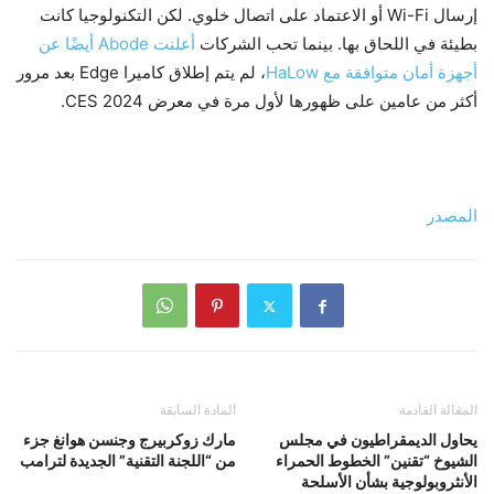
إرسال Wi-Fi أو الاعتماد على اتصال خلوي. لكن التكنولوجيا كانت
بطيئة في اللحاق بها. بينما تحب الشركات
أعلنت Abode أيضًا عن
أجهزة أمان متوافقة مع HaLow
، لم يتم إطلاق كاميرا Edge بعد مرور
أكثر من عامين على ظهورها لأول مرة في معرض CES 2024.
المصدر
المقالة القادمة
المادة السابقة
يحاول الديمقراطيون في مجلس
مارك زوكربيرج وجنسن هوانغ جزء
الشيوخ “تقنين” الخطوط الحمراء
من “اللجنة التقنية” الجديدة لترامب
الأنثروبولوجية بشأن الأسلحة