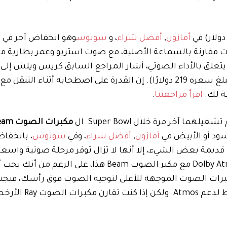
أمازون
,
أفضل شراء
، و
سونوس
وهو انخفاض آخر في ا
نات مقارنة بالسماعة الأصلية، مع صوت استريو وعمر بطارية 
علق بالأداء الصوتي، أشار المراجع السابق كريس ويلش إلى 
بة لك.
اقرأ مراجعتنا
.
 آخر مرة خلال Super Bowl. ال
مكبرات 
أمازون
,
أفضل شراء
، وفي
سونوس
، بانخفا
غم من أنها أصبحت قديمة بعض الشيء، إلا أنها لا تزال توفر مرحلة صوتية و
يمكن أن يضاهيها طراز الجيل الأول. تروج Sonos لدعم Dolby Atmos مع مكبر الصوت Beam هذا، 
حالاته. نظرًا لأن Beam يفتقر إلى مكبرات الصوت الموجهة للأعلى لتوجيه الصوت فوق رأسك
يقول، لا تقم بالترقية فقط لدعم Atmos. ولك