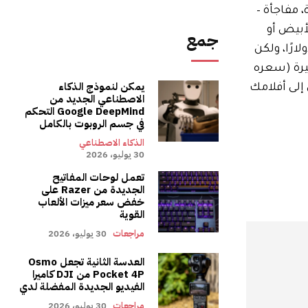
 مفاجأة –
 باللون الأبيض أو
جمع
 متاحًا في السابق بسعر منخفض يصل إلى حوالي 350 دولارًا، ولكن
ثالي للغرف الكبيرة (سعره
يمكن لنموذج الذكاء
إلى أفلامك
الاصطناعي الجديد من
Google DeepMind التحكم
في جسم الروبوت بالكامل
الذكاء الاصطناعي
30 يوليو، 2026
تعمل لوحات المفاتيح
الجديدة من Razer على
خفض سعر ميزات الألعاب
القوية
مراجعات
30 يوليو، 2026
العدسة الثانية تجعل Osmo
Pocket 4P من DJI كاميرا
الفيديو الجديدة المفضلة لدي
مراجعات
30 يوليو، 2026