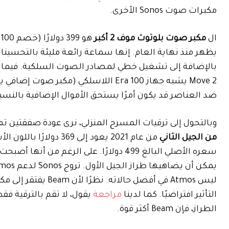
مكبرات صوت Sonos الأخرى.
ال
مكبر صوت بلوتوث موف 2 أكبر
هو 399 دولارًا (خصم 100 دولار) في
يظهر منذ نهاية العام. إنها سماعة رائعة مليئة بالتحسي
بالإضافة إلى تشغيل خطي لمصادر الصوت السلكية. فيما يت
ضد العناصر قد يكون أمرًا يستحق الأموال الإضافية بالنس
وبالتحول إلى ترقيات المسرح المنزلي، نرى عودة صفقتين تم تشغيلهما
من الجيل الثاني
من عام 2021 يعود إلى 369 دولارًا باللون الأسود أو الأبيض في
سعره الأصلي البالغ 499 دولارًا. على الر
ليس Atmos في أفضل 
التأثير افتراضيًا. كما لدينا
مراجعة
الطراز، فإن Beam أكثر قوة.