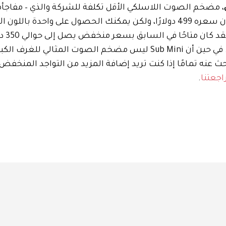
، مضخم الصوت اللاسلكي الأقل تكلفة للشركة والذي – مفاجأة،
ليس رخيصًا إلى هذا الحد حتى عند وجود صفقة. عادةً ما يكون سعره 499 دولارًا، ولكن يمكنك الحصول على واحدة
. لقد كان
آخر مرة رأينا فيها هذا السعر كانت منذ أكثر من ستة أشهر. في حين أن Sub Mini ليس مضخم الصوت الم
ث عنه تمامًا إذا كنت تريد إضافة المزيد من التواجد المنخفض 
اجعتنا
.