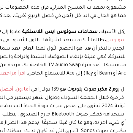
مشهورة بمعدات المسرح المنزلي، فإن هذه الخصومات تركز إل
كما هو الحال في الداخل (نحن في فصل الربيع تقريبًا، بعد 
ركل الأشياء،
سماعات سونوس ايس اللاسلكية
عادوا إلى 299 دولارًا (في الأصل 399 دولارًا) في
سونوس
للشركة، فهي مليئة بإلغاء الضوضاء النشط والراحة والصوت
Arc أو Beam أو Ray) إلى Ace للاستماع الخاص.
اقرأ مراجعتنا
ال
روم 2 مكبر صوت بلوتوث
هو 139 دولارا في
أمازون
,
أفضل 
آخر مرة خلال الجمعة السوداء وطوال شهر ديسمبر من العام