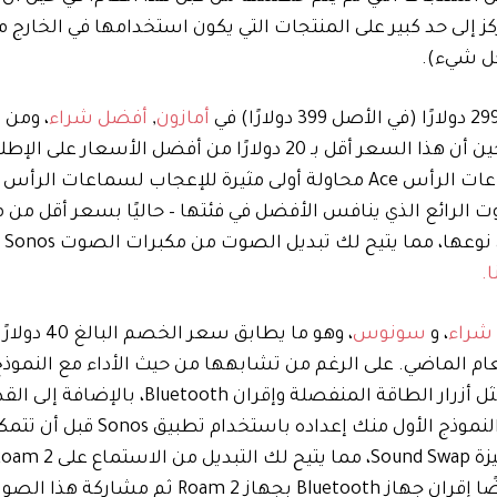
ى حد كبير على المنتجات التي يكون استخدامها في الخارج ممت
كل شيء).
أمازون
,
أفضل شراء
، ومن 
، طالما أنك مستعد لشرائها باللون الأسود. في حين أن هذا السعر أقل بـ 20 دولارًا من أفضل الأ
الجدير بالذكر أن هذا هو الخصم الأول لهذا العام. تعد سماعات الرأس Ace محاولة أولى مثيرة للإعجاب لس
 الرائع الذي ينافس الأفضل في فئتها – حاليًا بسعر أقل من
منافسي
.
شراء
، و
سونوس
، وهو ما يطابق سعر
 الماضي. على الرغم من تشابهها من حيث الأداء مع النموذج 
ترقية 2024 تحتوي على بعض ميزات جودة الحياة الجديدة، مثل أزرار الطاقة المنفصلة وإقران h
استخدامه كمكبر صوت Bluetooth خارج الصندوق. يتطلب النموذج الأ
مكبرات صوت Sonos الأخرى التي قد تكون لديك. يمكنك أيضًا إقران جهاز Bluetooth بجهاز Roam 2 ث