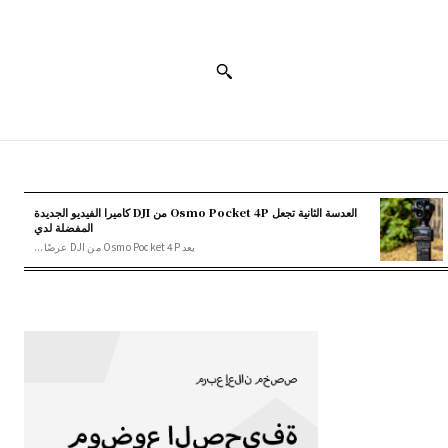
العدسة الثانية تجعل Osmo Pocket 4P من DJI كاميرا الفيديو الجديدة
المفضلة لدي
يعد Osmo Pocket 4P من DJI عرضًا...