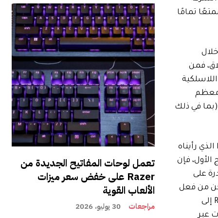
عًا تمامًا
خلال
سعار على الإطلاق، فمن
ماعات الرأس اللاسلكية
 معظم
ها. تعد ميزة TV Audio Swap الخاصة بها فريدة من نوعها، مما يتيح لك تبديل الصوت من مكبرات الصوت Sonos (بما في ذلك
 الخصم البالغ 40 دولارًا الذي رأيناه
تعمل لوحات المفاتيح الجديدة من
الأول، فإن
Razer على خفض سعر ميزات
Bluetoot، بالإضافة إلى القدرة على
الألعاب القوية
ول منك إعداده باستخدام تطبيق Sonos قبل أن تتمكن من فعل
أي شيء آخر به، وهو ما كان قيدًا سخيفًا. يدعم هذا الطراز ميزة Sound Swap، مما يتيح لك التبديل من الاستماع على Roam 2 إلى
مراجعات
30 يوليو، 2026
م مشاركة هذا الصوت عبر