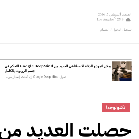
الجمعة, أغسطس 7, 2026
C
Los Angeles
25.9
تسجيل الدخول / انضمام
يمكن لنموذج الذكاء الاصطناعي الجديد من Google DeepMind التحكم في
جسم الروبوت بالكامل
تقول Google DeepMind إن أحدث إصدار من...
تكنولوجيا