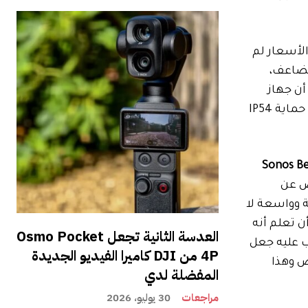
لأسعار لم
مضاعف،
أن جهاز
Move 2 يشبه جهاز Era 100 اللاسلكي (مكبر صوت إضافي يبلغ سعره 219 دولارًا). إن القدرة على اصطحابه أثناء التنقل مع حماية IP54
الصوت Sonos Beam
ض عن
اسعة وواسعة لا
على الرغم من أنك يجب أن تعلم أنه
العدسة الثانية تجعل Osmo Pocket
، فيجب عليه جعل
4P من DJI كاميرا الفيديو الجديدة
ن إذا كنت تقارن مكبرات الصوت Ray الأرخص وهذا
المفضلة لدي
مراجعات
30 يوليو، 2026