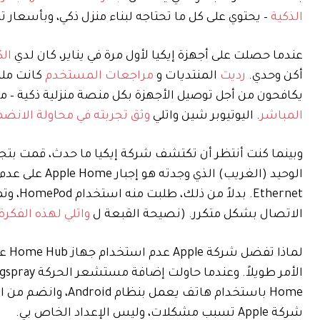
الذكية
– يحتوي على كل ما تحتاجه لبناء منزل ذكي، وبأسعار تبدأ من 6 دولارات. إنها فكرة مثيرة، لكنها ما زالت غير جاهز
عندما حصلت على أجهزة إيكيا لأول مرة في يناير، كان لدي
ال
أكن وحدي.
رديت
المنتديات و
مراجعات المستخدم
كانت ملي
يكافحون من أجل توصيل الأجهزة بكل منصة منزلية ذكية – من Apple Home إلى Google Home، وحتى منصة Ikea ال
المباشر
. اليوتيوبر شين واتلي
وثق تجربته في محاولة الانضمام إلى me
وبينما كنت أنتظر أن تكتشف شركة إيكيا ما حدث، قمت بتجربة
الاتصال بشكل متكرر. (نصيحة القبعة ل
واتلي لهذه الفكرة
لما
Home باستخدام هاتف يعمل بنظام Android، وانضم من المحاولة الأولى. مع العلم أن لدي
شركة Apple تسبب مشكلات، وليس الإعداد الخاص بي.