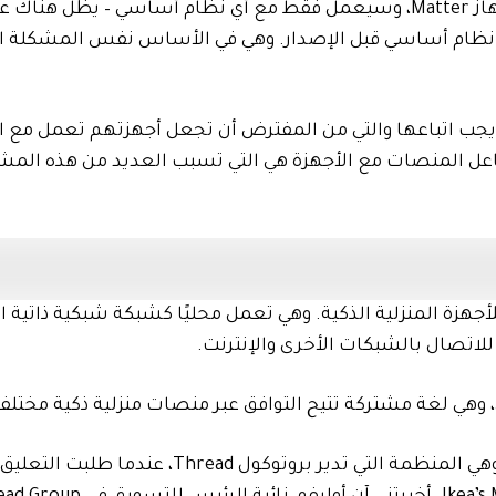
أن يكون حلاً للتوصيل والتشغيل للمصنعين – قم بإنشاء جهاز Matter، وسيعمل فقط مع أي نظام أساسي –
نظام أساسي قبل الإصدار. وهي في الأساس نفس المشكلة ال
يجب اتباعها والتي من المفترض أن تجعل أجهزتهم تعمل مع ا
فاعل المنصات مع الأجهزة هي التي تسبب العديد من هذه المش
بروتوكول لاسلكي منخفض الطاقة يعتمد على IP للأجهزة المنزلية الذكية. وهي تعمل محليًا كشبكة شبكية ذا
لاتصال بالشبكات الأخرى والإنترنت.
وقد تم الإشارة إلى هذا إلى حد ما بواسطة Thread Group، وهي المنظمة التي تدير بروتوكول Thread، عند