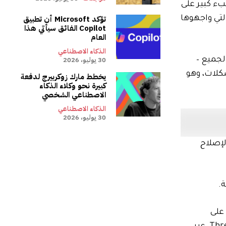
 يظل هناك عبء كبير على
تؤكد Microsoft أن تطبيق
تي واجهوها
Copilot الفائق سيأتي هذا
العام
الذكاء الاصطناعي
30 يوليو، 2026
لجميع –
كلات، وهو
يخطط مارك زوكربيرج لدفعة
كبيرة نحو وكلاء الذكاء
الاصطناعي الشخصي
الذكاء الاصطناعي
30 يوليو، 2026
تية الإصلاح
ما طلبت التعليق على