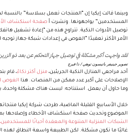
وبينما قالت إيكيا إن “المنتجات تعمل بسلاسة” بالنسبة ل
المستخدمين” يواجهونها. ونشرت أ
صفحة استكشاف الأخ
توصيل الأدوات الذكية. تتراوح هذه من “إعادة تشغيل هاتف
الأمر الأكثر تعقيدًا “الغوص في إعدادات شبكة جهاز توجيه الإنترنت الخاص ب
لقد واجهت أكبر مشكلة في توصيل جهاز التحكم عن بعد ذو الزرين من Bilresa بمنزلي الذكي – ولم أك
تصوير جينيفر باتيسون توهي / ذا فيرج
أحد مراجعي المنازل الذكية الجريئين،
منزل أكثر ذكاءً
، قام ب
الإصلاحات على أكبر عدد ممكن من المنصات. هذا
الغوص العمي
وما حاول أن يعمل. استنتاجه: ليست هناك مشكلة واحدة،
خلال الأسابيع القليلة الماضية، طرحت شركة إيكيا منتجاته
الموضوع وتحديث صفحة استكشاف الأخطاء وإصلاحها بمزيد 
الشبكات المنزلية المتنوعة والمعقدة أحيانًا للمستخدمين،
غالبًا ما تكون مشكلة. لكن الطبيعة واسعة النطاق لهذه ا