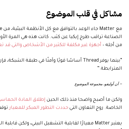
مشاكل في قلب الموضوع
من أجله –
أجهزة غير مكلفة للكثير من الأشخاص والتي قد 
“بينما يوفر Thread أساسًا قويًا وآمنًا في طب
المترابطة.”
– آن أوليفو، مجموعة الموضوع
ولكن ما أصبح واضحا منذ ذلك الحين
إطلاق المادة الحماس
الخاصة. روح التعاون التي
حددت التطور المبكر للمعيار
توقف