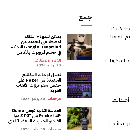
جمع
مع Matter جاء الوعد بالتوافق مع كل الأنظمة البيئية، من Apple Home وAmazon Alexa إلى Home Assistant وGoogle Home. كانت
يمكن لنموذج الذكاء
Ma على النطاق الذي تم تصميم المعيار
الاصطناعي الجديد من
Google DeepMind التحكم
في جسم الروبوت بالكامل
الذكاء الاصطناعي
هذه المكونات
30 يوليو، 2026
تعمل لوحات المفاتيح
الجديدة من Razer على
خفض سعر ميزات الألعاب
القوية
مراجعات
30 يوليو، 2026
أجنداتها
العدسة الثانية تجعل Osmo
Pocket 4P من DJI كاميرا
الفيديو الجديدة المفضلة لدي
عيدة المنال إلى حد كبير. بدلاً من
مراجعات
30 يوليو، 2026