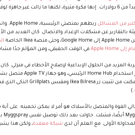
ة لوقت الذروة.
كثير من المشاكل
ربطهم بمنصتي ا
ئة بالتقارير عن مشكلات الإعداد والاتصال. كان العديد من 
خاصة
ال
Apple Ho
في الوقت الحقيقي، ومن المؤلم جدًا مشاه
 المزيد من الحلول الإبداعية لإصلاح الأخطاء في منزلي. كان 
الوحيد (الغريب) الذي وجدته هو إجبار Apple Home على عدم استخدام Home Hub الرئيسي، وه
Ethernet. بدلاً من ذلك، طلبت منه استخدام HomePod، وتمكنت من تثبيت زر  Bilresa
.)
ذا تفضل شركة Apple عدم استخدام جهاز Home Hub عالي القوة والمتصل بالأسلاك هو أمر لا يمكن تخمينه. عل
شبكة معقدة
، ولكن هذا يشير