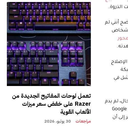
لرئيسية، Apple Home. واتضح أنني لم
الأشخاص
محور
دته.
الإصلاح
و جهاز Apple TV متصل بشبكة
Ikea ومقبس Grillplats الذكي الذي فشل في
تعمل لوحات المفاتيح الجديدة من
ى أية حال، لم يدم
Razer على خفض سعر ميزات
الأمر طويلاً. وعندما حاولت إضافة مستشعر الحركة Myggspray أيضًا، فشلت. حاولت بعد ذلك توصيل نفس Myggspray بـ Google
الألعاب القوية
 إلى أن
مراجعات
30 يوليو، 2026