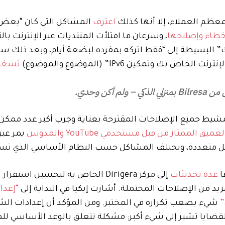
معظم العملاء، إلا أنها كذلك
اعترف
المشاكل التي كان “بعض
طاء وإصلاحها
، وسرعان ما امتلأت المنتديات عبر الإنترنت با
ك” البسيطة إلى “فقط اتركه بمفرده لبضعة أيام، وبعد ذلك س
ك وتمكين IPv6” (الموضوع والموضوع)
تشغيل ع
ن وحدي.
تمشيط جميع الإصلاحات المقترحة بعناية وجرب أكبر عدد ممكن
ق الممتاز من قبل مستخدمي YouTube والمدونين
يمر عبر
 بل متعددة، وتختلف المشاكل حسب النظام الأساسي الذي تس
ا
عدة تحديثات
إلى مركز Dirigera الخاص به لتحسين استق
من الإصلاحات المحتملة. أشارت إيكيا في البداية إلى
“إعدا
”
شيء يصعب تكراره في المختبر. ومن المؤكد أن إعدادات الشب
لقضايا تشير إلى شيء أكبر: مشكلة تتعلق بالوعد الأساسي للم