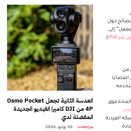
لنصائح حول
يعمل” إلى
بر IPv6
).
 من
 القضايا
تخدمه.
العدسة الثانية تجعل Osmo Pocket
رار المادة فوق
4P من DJI كاميرا الفيديو الجديدة
دات
المفضلة لدي
كة الفردية
مراجعات
30 يوليو، 2026
ادة.