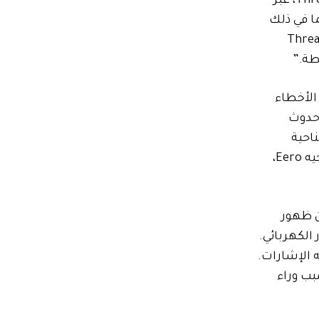
المشكلات التي كان المستخدمون يرونها مع أجهزة Ikea’s Matter. أخبرتني آن أوليفو، نائبة الرئيس للتسويق في Thread Group، عبر
ا في ذلك
وبروتوكول التطبيق وبروتوكول الشبكة وبرامج النظام الأساسي وتصميم الأجهزة”. “بينما يوفر Thread
طة.”
الأخطاء
 حدوث
ناحية
العملية، هذا يعني أن العديد من المنازل لديها الآن العديد من أجهزة توجيه Thread Border – أجهزة Apple TV، وأجهزة توجيه Eero،
 ظهور
الكهربائي.
ه الإشارات.
بب وراء