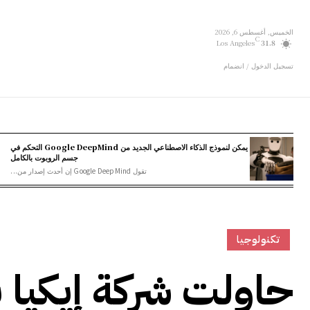
الخميس, أغسطس 6, 2026
C
Los Angeles
31.8
تسجيل الدخول / انضمام
يمكن لنموذج الذكاء الاصطناعي الجديد من Google DeepMind التحكم في
جسم الروبوت بالكامل
تقول Google DeepMind إن أحدث إصدار من...
تكنولوجيا
حاولت شركة إيكيا ب