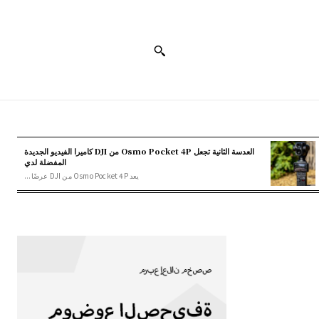
العدسة الثانية تجعل Osmo Pocket 4P من DJI كاميرا الفيديو الجديدة
المفضلة لدي
يعد Osmo Pocket 4P من DJI عرضًا...