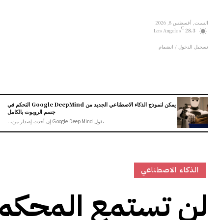
السبت, أغسطس 8, 2026
C
Los Angeles
28.3
تسجيل الدخول / انضمام
يمكن لنموذج الذكاء الاصطناعي الجديد من Google DeepMind التحكم في
جسم الروبوت بالكامل
تقول Google DeepMind إن أحدث إصدار من...
الذكاء الاصطناعي
لن تستمع المحكمة 