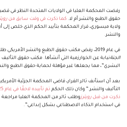
رفضت المحكمة العليا في الولايات المتحدة النظر في قضية 
حقوق الطبع والنشر أم لا.
كما ذكرت في وقت سابق من
رويت
ولاية ميسوري، قرار المحكمة بتأييد الحكم الذي خلص إلى أن
والنشر.
في عام 2019، رفض مكتب حقوق الطبع والنشر الأمريكي طلب ثالر للحصول على حقوق الطبع والنشر لصورة تسمى
الجنة
نيابة عن الخوارزمية التي أنشأها. مكتب حقوق التأليف 
البشري”، مما يجعلها غير مؤهلة لحماية حقوق الطبع والن
بعد أن استأنف ثالر القرار، قاضي المحكمة الجزئية الأمريكية
التأليف والنشر.” وكان ذلك الحكم
تم تأييده لاحقًا في عام 2025
ذكرت من قبل
رويترز
في استخدام الذكاء الاصطناعي بشكل إبداعي”.