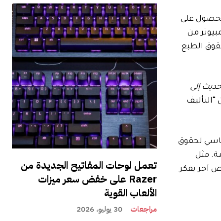
الحصول على
مبيوتر من
حقوق الطبع
ديث إلى
“التأليف
اسي لحقوق
ة. مثل
تعمل لوحات المفاتيح الجديدة من
فًا على أي شخص آخر يفكر
Razer على خفض سعر ميزات
الألعاب القوية
مراجعات
30 يوليو، 2026