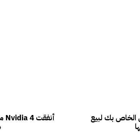
 وTikTok المحتوى الخاص بك لبيع
أنف
ا
م