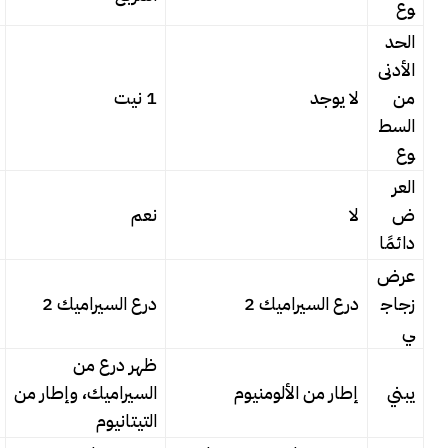
وع
الحد
الأدنى
من
لا يوجد
1 نيت
السط
وع
العر
ض
لا
نعم
دائمًا
عرض
زجاج
درع السيراميك 2
درع السيراميك 2
ي
ظهر درع من
يبني
إطار من الألومنيوم
السيراميك، وإطار من
التيتانيوم