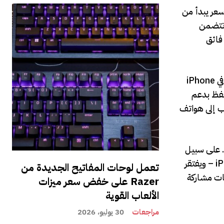
تاجر يوم الأربعاء 11 مارس بسعر يبدأ من
مقاس 6.1 بوصة إلى بقية تشكيلة iPhone 17 من Apple، والتي تتضمن
افة إلى الهاتف فائق
ويتميز هاتف 17E بشحن لاسلكي MagSafe وQi2، إلى جانب شريحة A19 الأسرع الموجودة في iPhone
انة، ويحتفظ بدعم
ات مقربة بمعدل 2x، وكل ذلك يجعله أقرب إلى هواتف
ولكن بسعر 599 دولارًا، لا يشتمل الطراز 17E على جميع الأجراس والصفارات الموجودة في بقية تشكيلة iPhone الحالية من Apple. على سبيل
المثال، يحتوي فقط على شاشة مقاس 6.1 بوصة ومعدل تحديث 60 هرتز – وهي أصغر شاشة في أي هاتف من سلسلة iPhone 17 – ويفتقر
تعمل لوحات المفاتيح الجديدة من
ل تحديثات مشاركة
Razer على خفض سعر ميزات
الألعاب القوية
مراجعات
30 يوليو، 2026