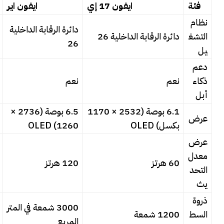
فئة
ايفون 17 إي
ايفون اير
نظام
دائرة الرقابة الداخلية
التشغ
دائرة الرقابة الداخلية 26
26
يل
دعم
ذكاء
نعم
نعم
أبل
6.1 بوصة (2532 × 1170
6.5 بوصة (2736 ×
عرض
بكسل) OLED
1260) OLED
عرض
معدل
60 هرتز
120 هرتز
التحد
يث
ذروة
3000 شمعة في المتر
السط
1200 شمعة
المربع