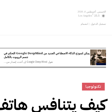
الخميس, أغسطس 6, 2026
C
Los Angeles
25.5
تسجيل الدخول / انضمام
يمكن لنموذج الذكاء الاصطناعي الجديد من Google DeepMind التحكم في
جسم الروبوت بالكامل
تقول Google DeepMind إن أحدث إصدار من...
تكنولوجيا