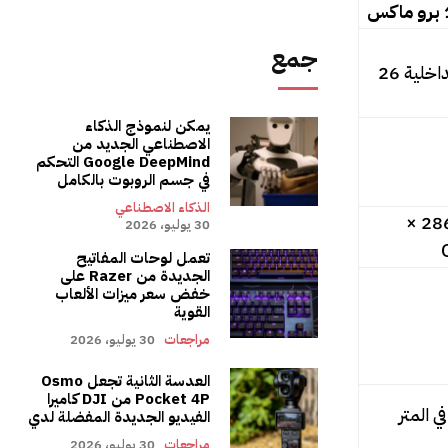
جمع
اخلية 26
يمكن لنموذج الذكاء
الاصطناعي الجديد من
Google DeepMind التحكم
في جسم الروبوت بالكامل
الذكاء الاصطناعي
6.9 بوصة (2868 ×
30 يوليو، 2026
تعمل لوحات المفاتيح
الجديدة من Razer على
خفض سعر ميزات الألعاب
القوية
مراجعات
30 يوليو، 2026
العدسة الثانية تجعل Osmo
Pocket 4P من DJI كاميرا
في المتر
الفيديو الجديدة المفضلة لدي
مراجعات
30 يوليو، 2026