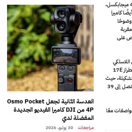
تعد أجهزة الكاميرا بمثابة تمييز آخر. في حين أن أجهزة 17E وAir وiPhone 17 القياسية تشترك جميعها في مستشعر رئيسي بدقة 48 ميجابكسل،
iP يحتوي على كاميرا مخصصة فائقة الاتساع، والتي تتيح أيضًا تصوير الماكرو للقطات القريبة. يوفر الطرازان 17 وAir أيضًا كاميرا
ي أكثر وضوحًا
رات مقربة
 الأشخاص على
 مع دعم Qi2، مما يسمح بالشحن اللاسلكي
حتى 15 واط، بينما يدعم iPhone 17 وiPhone Air وكلا الطرازين Pro شحنًا لاسلكيًا أسرع بقدرة 25 واط. تقول شركة Apple إن الطراز 17E
ا تقدمت في التشكيلة، حيث
تم تصنيف 17E لمدة تصل إلى 26 ساعة من تشغيل الفيديو، في حين أن طرازات iPhone Air وPro Max الأكبر تدوم لفترة أطول (تصل إلى 39
العدسة الثانية تجعل Osmo Pocket
4P من DJI كاميرا الفيديو الجديدة
واصفات معًا
المفضلة لدي
مراجعات
30 يوليو، 2026