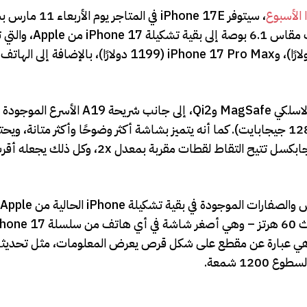
 الأسبوع
، سيتوفر iPhone 17E في الم
599 دولارًا، مع فتح الطلبات المسبقة في 4 مارس. ينضم الهاتف 
iPhone 17 (799 دولارًا)، وiPhone 17 Pro الأقوى (1099 دولارًا)، وiPhone 17 Pro Max (1199 دولارًا)، بالإض
17 وضعف مساحة التخزين الأساسية (256 جيجابايت مقابل 128 جيجابايت). كما أنه يتميز بشاشة أكثر وضوحًا وأكثر مت
Apple Intelligence، ويتضمن كاميرا “اندماجية” بدقة 48 ميجابكسل تتيح التقاط لقط
يزات مثل الشاشة التي تعمل دائمًا وDynamic Island، وهي عبارة عن مقطع على شكل قرص يعرض المعلومات، مث
12 شمعة.