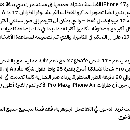
فإن hone 17
أمامية بدقة 18 ميجابكسل – يحتوي الطراز 17E على كاميرا بدقة 12 ميجابكسل فقط – والتي يمكن أن تترجم إلى صور سيلف
 فيديو أكثر وضوحًا. يتوسع طرازا Pro وPro Max بشكل أكبر مع مصفوفات كاميرا أكثر تقدمًا، بما في ذلك إضافة كامي
مخصصة. بالإضافة إلى ذلك، تشتمل جميع الأجهزة، باستثناء 17E، على زر التحكم في الكاميرا، والذي تم تصميمه لمساعدة
ومن غير المستغرب أن تختلف أيضًا سرعات الشحن وعمر البطارية. يدعم 17E شحن MagSafe
يمكنه شحن ما يصل إلى 50 بالمائة خلال 30 دقيقة، مقارنة بحوالي 20 دقيقة للطرز المتطورة. يزداد عمر البطارية كلم
 تريد الدخول في التفاصيل الجوهرية، فقد قمنا بتجميع جميع الم
أخرى.