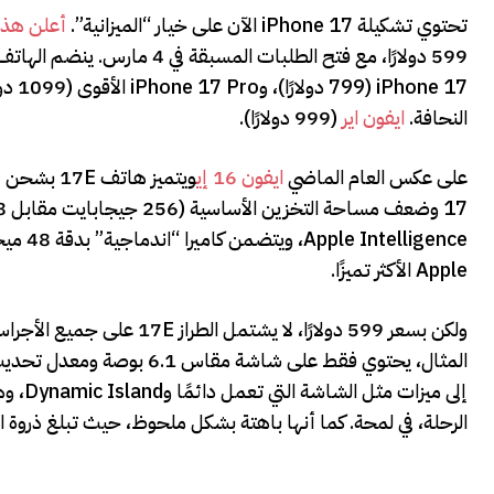
تحتوي تشكيلة iPhone 17 الآن على خيار “الميزانية”.
أعلن هذا
النحافة.
ايفون اير
(999 دولارًا).
على عكس العام الماضي
ايفون 16 إي
Apple الأكثر تميزًا.
إلى م
الرحلة، في لمحة. كما أنها باهتة بشكل ملحوظ، حيث تبلغ ذروة السطوع 00