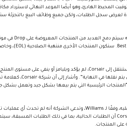
فترة محدودة لعرض سجل الطلبات، ولكن جميع وظائف البيع بالتجزئة س
للشراء. سيتم بيع منتجات مختارة أخرى على Amazon وBuy
عندما سُئل عما إذا كانت منتجات مثل Sennheiser أو Koss ستنتقل إلى Corsair، لم يؤكد ويليامز أو ينفي على م
لكنه ذكر أن “جميع هذه المنتجات تقريبًا، إن لم يكن كلها، لن يت
المنتجات الرئيسية التي يتم بيعها بشكل جيد وتعمل بشكل جي
تم دمج فريق Drop في شركة Corsair عندما تم الاستحواذ عليه، وفقًا لـ Williams، وتدعي الشركة أنه لم تحدث أ
للعمال نتيجة لهذا القرار بإنهاء الموقع. شاركت شركة Corsair أن الطلبات الحالية، بما في ذلك الطلبات المسبق
على المنتجات.