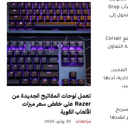
الشركة عن المبيعات بعد 25 مارس الساعة 11:59 مساءً بتوقيت المحيط الهادئ، وهو أيضًا الموعد النهائي لاسترداد مكافآت Drop
تتحول إلى
أنه سيتم دمج العديد من المنتجات المعروضة على Drop في موقع Corsair
Best . ستكون المنتجات الأخرى منتهية الصلاحية (EOL)، وخاصة التعاون
ستوى المنتج المحدد،
م نقلها في النهاية”. وأشار إلى أن شركة Corsair، كعلامة تجارية، لديها
د،
تعمل لوحات المفاتيح الجديدة من
Razer على خفض سعر ميزات
ي عمليات تسريح
الألعاب القوية
ة، سيتم تنفيذها
مراجعات
30 يوليو، 2026