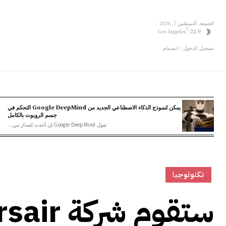
الجمعة, أغسطس 7, 2026
C
Los Angeles
22.9
تسجيل الدخول / انضمام
يمكن لنموذج الذكاء الاصطناعي الجديد من Google DeepMind التحكم في
جسم الروبوت بالكامل
تقول Google DeepMind إن أحدث إصدار من...
تكنولوجيا