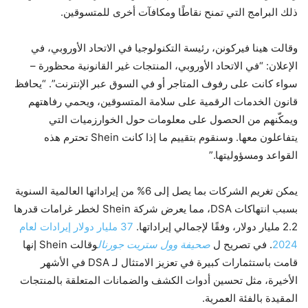
ذلك البرامج التي تمنح نقاطًا ومكافآت أخرى للمتسوقين.
وقالت هينا فيركونن، رئيسة التكنولوجيا في الاتحاد الأوروبي، في
الإعلان: “في الاتحاد الأوروبي، المنتجات غير القانونية محظورة –
سواء كانت على رفوف المتاجر أو في السوق عبر الإنترنت”. “يحافظ
قانون الخدمات الرقمية على سلامة المتسوقين، ويحمي رفاهتهم
ويمكّنهم من الحصول على معلومات حول الخوارزميات التي
يتفاعلون معها. وسنقوم بتقييم ما إذا كانت Shein تحترم هذه
القواعد ومسؤوليتها.”
يمكن تغريم الشركات بما يصل إلى 6% من إيراداتها العالمية السنوية
بسبب انتهاكات DSA، مما يعرض شركة Shein لخطر غرامات قدرها
2.2 مليار دولار، وفقًا لإجمالي إيراداتها.
37 مليار دولار إيرادات لعام
2024
. في تصريح ل
صحيفة وول ستريت جورنال
وقالت Shein إنها
قامت باستثمارات كبيرة في تعزيز الامتثال لـ DSA في الأشهر
الأخيرة، مثل تحسين أدوات الكشف والضمانات المتعلقة بالمنتجات
المقيدة بالفئة العمرية.