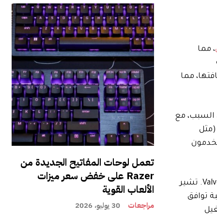
، مما
ة
فتها، مما
 السبب، مع
(مثل
تخدمون
تعمل لوحات المفاتيح الجديدة من
Razer على خفض سعر ميزات
يتضمن التحديث التجريبي يوم الخميس أيضًا خيارًا للمستخدمين لمشاركة بيانات معدل الإطارات مجهولة المصدر مع Valve. تشير
الألعاب القوية
خدامها لمراقبة توافق
مراجعات
30 يوليو، 2026
S، وهو نظام التشغيل