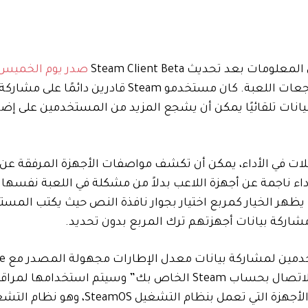
صدر يوم الخميس
يضيف خيارًا للمستخدمين لإرفاق مواصفات أجهزتهم بمراجعات اللعبة. كان مستخدمو Steam قادرين دائمًا على مشارك
نات تلقائيًا يمكن أن يشجع المزيد من المستخدمين على إضا
ات في الأداء، يمكن أن تكشف مواصفات الأجهزة المرفقة عن
اء ناجمة عن أجهزة اللاعب بدلاً من مشكلة في اللعبة نفسها 
 يظهر الخيار كمربع اختيار بجوار نافذة النص حيث يكتب المس
اركة بيانات أجهزتهم ترك المربع بدون تحديد.
ملاحظات التحديث إلى أنه سيتم “تخزين هذه البيانات دون الاتصال بحساب Steam الخاص بك” وسيتم است
اللعبة وتحسين Steam. ومع ذلك، يركز هذا الخيار حاليًا على الأجهزة التي تعمل بنظام التشغيل teamOS