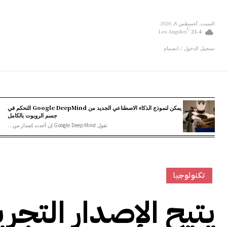
السبت, أغسطس 8, 2026
C
Los Angeles
21.4
تسجيل الدخول / انضمام
يمكن لنموذج الذكاء الاصطناعي الجديد من Google DeepMind التحكم في
جسم الروبوت بالكامل
تقول Google DeepMind إن أحدث إصدار من...
تكنولوجيا