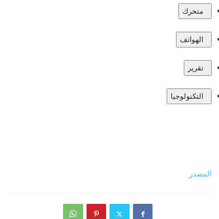
متحرك
الهواتف
تقرير
التكنولوجيا
المصدر