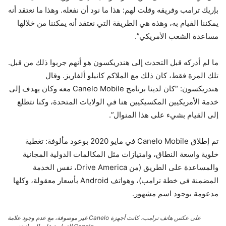
بإريك ترامب وفريقه وقلت لهم: هذا ما نود أن نفعله. وهذا ما نعتقد أنه
يمكننا القيام به، وهذه هي الطريقة التي نعتقد أنه يمكننا من خلالها
مساعدة الشعب الأمريكي”.
ما لم أدركه قبل التحدث إلى هندريكسون هو أنهم جربوا ذلك من قبل.
تلك المرة فقط، كان ذلك مع الملاكم كانيلو ألفاريز. وقال
هندريكسون: “كان لدينا برنامج Canelo Mobile معه وكان يهدف إلى
خدمة الأمريكيين المكسيكيين هنا في الولايات المتحدة، وكنا نتطلع
إلى القيام بشيء على هذا المنوال”.
تم إطلاق Canelo Mobile في مايو 2020 بوعود مألوفة: تغطية
خلوية واسعة النطاق، وامتيازات مثل المكالمات الدولية المجانية
والمساعدة على الطريق (من Drive America، نفس الخدمة
المضمنة في خطة ترامب)، وهواتف Android بأسعار معقولة، وكلها
مدعومة بوجود اسم مشهور.
على عكس هاتف ترامب، كانت أجهزة Canelo غير موصوفة، مع عدم وجود علامة