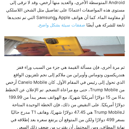
Android المتوسطة الأخرى، والعديد منها أرخص، وقد لا ترقى إلى
مستوى هذه المواصفات اعتمادًا على تفاصيل مثل الشحن اللاسلكي
أو مقاومة الماء. كما أن هواتف Apple وSamsung التي تم تجديدها
تابعة للشركة هي أيضًا
صفقات سيئة بشكل واضح
.
أظهر لي هاتف T1 المحدث إريك توماس عبر مكالمة فيديو الأسبوع الماضي.
لقطة الشاشة: دومينيك بريستون / ذا فيرج
ثم مرة أخرى، فإن مسألة القيمة هي جزء من السبب وراء قفز
هندريكسون وتوماس وأوبراين من ملاكم إلى نجم تلفزيون الواقع
الذي تحول إلى رئيس في المقام الأول. كان Canelo Mobile أرخص
من Trump Mobile، حتى مع مراعاة التضخم. تم الإعلان عن الخطط
بدءًا من 15 دولارًا أمريكيًا شهريًا، مع الهواتف بسعر يبدأ من 199.99
دولارًا أمريكيًا. على النقيض من ذلك، فإن الخطة الوحيدة المتاحة
لـTrump Mobile هي 47.45 دولارًا شهريًا، وهاتف T1 مدرج حاليًا
بسعر 499 دولارًا ولكن من المتوقع أن يرتفع سعره بعد إطلاقه في
نهاية المطاف، ومن المحتمل أن يقترب من ضعف ذلك السعر.