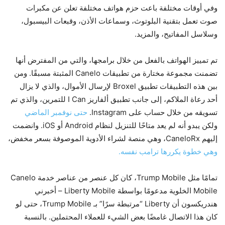
وفي أوقات مختلفة باعت حزم هواتف مختلفة تعلن عن مكبرات
صوت تعمل بتقنية البلوتوث، وسماعات الأذن، وقبعات البيسبول،
وسلاسل المفاتيح، والمزيد.
تم تمييز الهواتف بالفعل من خلال برامجها، والتي من المفترض أنها
تضمنت مجموعة مختارة من تطبيقات Canelo المثبتة مسبقًا. ومن
بين هذه التطبيقات تطبيق Broxel لإرسال الأموال، والذي لا يزال
أحد رعاة الملاكم، إلى جانب تطبيق ألفاريز I Can للتمرين، والذي تم
تسويقه من خلال حساب على Instagram.
حتى نوفمبر الماضي
ولكن يبدو أنه لم يعد متاحًا للتنزيل لنظام Android أو iOS. وانضمت
إليهم CaneloRx، وهي منصة لشراء الأدوية الموصوفة بسعر مخفض،
وهي خطوة يكررها ترامب نفسه.
تمامًا مثل Trump Mobile، كان كل عنصر من عناصر خدمة Canelo
Mobile الخلوية مدعومًا بواسطة Liberty Mobile – أخبرني
هندريكسون أن Liberty “مرتبطة سرًا” بـ Trump Mobile، حتى لو
كان هذا الاتصال غامضًا بعض الشيء للعملاء المحتملين. بالنسبة