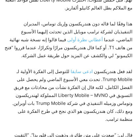
مع الملاكم بطل العالم كانيلو ألفاريز.
هذا وفقًا لما قاله دون هندريكسون وإريك توماس، المديران
التنفيذيان لشركة ترامب موبايل الذين تحدثت إليهما الأسبوع
الماضي، عندما
أعطاني نظرة أولى
فيما قالوا إنه نسخة شبه نهائية
من هاتف T1. أو كما قال هندريكسون مرارًا وتكرارًا، عندما قرروا “فتح
الكيمونو” لي والكشف عن المزيد حول طريقة عمل الشركة.
لقد فعل هندريكسون
ادعى سابقا
للتوصل إلى الفكرة الأولية لـ
Trump Mobile. تحدث معي الأسبوع الماضي ولم يحصل على
الفضل الكامل، لكنه قال إن الفكرة نشأت من محادثات مع فريق
التسويق في Liberty Mobile – MVNO المملوكة لهندريكسون
وتوماس وزميله التنفيذي في شركة Trump Mobile بات أوبراين.
ومع ذلك، كان هندريكسون هو الذي نجح في طرح الفكرة على
منظمة ترامب.
قال لي: “صعدت على متن طائرة، وذهبت إلى فلوريدا”. “التقيت