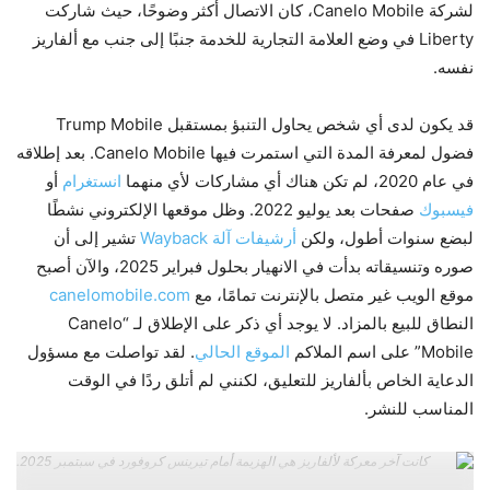
لشركة Canelo Mobile، كان الاتصال أكثر وضوحًا، حيث شاركت
Liberty في وضع العلامة التجارية للخدمة جنبًا إلى جنب مع ألفاريز
نفسه.
قد يكون لدى أي شخص يحاول التنبؤ بمستقبل Trump Mobile
فضول لمعرفة المدة التي استمرت فيها Canelo Mobile. بعد إطلاقه
في عام 2020، لم تكن هناك أي مشاركات لأي منهما
انستغرام
أو
فيسبوك
صفحات بعد يوليو 2022. وظل موقعها الإلكتروني نشطًا
لبضع سنوات أطول، ولكن
أرشيفات آلة Wayback
تشير إلى أن
صوره وتنسيقاته بدأت في الانهيار بحلول فبراير 2025، والآن أصبح
موقع الويب غير متصل بالإنترنت تمامًا، مع
canelomobile.com
النطاق للبيع بالمزاد. لا يوجد أي ذكر على الإطلاق لـ “Canelo
Mobile” على اسم الملاكم
الموقع الحالي
. لقد تواصلت مع مسؤول
الدعاية الخاص بألفاريز للتعليق، لكنني لم أتلق ردًا في الوقت
المناسب للنشر.
كانت آخر معركة لألفاريز هي الهزيمة أمام تيرينس كروفورد في سبتمبر 2025.