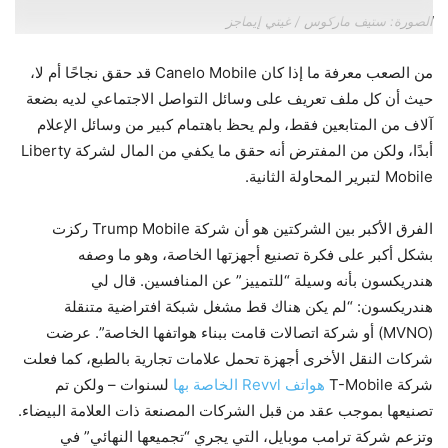
الصورة: ستيف ماركوس / غيتي إيماجز
من الصعب معرفة ما إذا كان Canelo Mobile قد حقق نجاحًا أم لا،
حيث أن كل ملف تعريف على وسائل التواصل الاجتماعي لديه بضعة
آلاف من المتابعين فقط، ولم يحظ باهتمام كبير من وسائل الإعلام
أبدًا، ولكن من المفترض أنه حقق ما يكفي من المال لشركة Liberty
Mobile لتبرير المحاولة الثانية.
الفرق الأكبر بين الشركتين هو أن شركة Trump Mobile ركزت
بشكل أكبر على فكرة تصنيع أجهزتها الخاصة، وهو ما وصفه
هندريكسون بأنه وسيلة “للتمييز” عن المنافسين. قال لي
هندريكسون: “لم يكن هناك قط مشغل شبكة افتراضية متنقلة
(MVNO) أو شركة اتصالات قامت ببناء هواتفها الخاصة”. عرضت
شركات النقل الأخرى أجهزة تحمل علامات تجارية بالطبع، كما فعلت
شركة T-Mobile
هواتف Revvl الخاصة بها
لسنوات – ولكن تم
تصنيعها بموجب عقد من قبل الشركات المصنعة ذات العلامة البيضاء.
وتزعم شركة ترامب موبايل، التي يجري “تجميعها النهائي” في