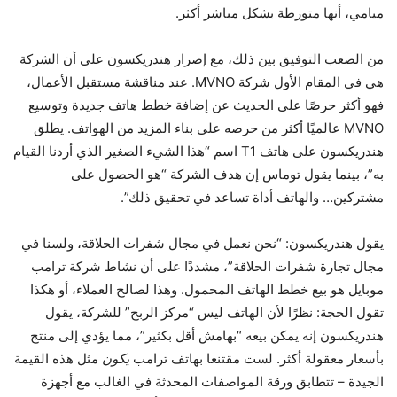
ميامي، أنها متورطة بشكل مباشر أكثر.
من الصعب التوفيق بين ذلك، مع إصرار هندريكسون على أن الشركة
هي في المقام الأول شركة MVNO. عند مناقشة مستقبل الأعمال،
فهو أكثر حرصًا على الحديث عن إضافة خطط هاتف جديدة وتوسيع
MVNO عالميًا أكثر من حرصه على بناء المزيد من الهواتف. يطلق
هندريكسون على هاتف T1 اسم “هذا الشيء الصغير الذي أردنا القيام
به”، بينما يقول توماس إن هدف الشركة “هو الحصول على
مشتركين… والهاتف أداة تساعد في تحقيق ذلك”.
يقول هندريكسون: “نحن نعمل في مجال شفرات الحلاقة، ولسنا في
مجال تجارة شفرات الحلاقة”، مشددًا على أن نشاط شركة ترامب
موبايل هو بيع خطط الهاتف المحمول. وهذا لصالح العملاء، أو هكذا
تقول الحجة: نظرًا لأن الهاتف ليس “مركز الربح” للشركة، يقول
هندريكسون إنه يمكن بيعه “بهامش أقل بكثير”، مما يؤدي إلى منتج
بأسعار معقولة أكثر. لست مقتنعا بهاتف ترامب
يكون
مثل هذه القيمة
الجيدة – تتطابق ورقة المواصفات المحدثة في الغالب مع أجهزة