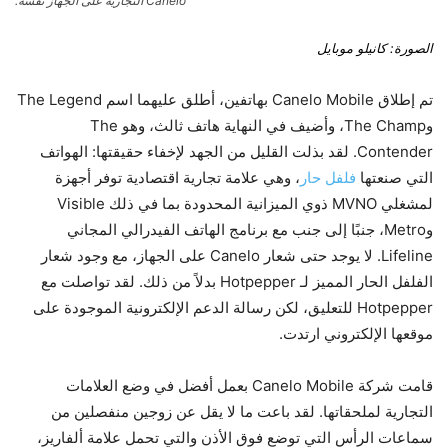
Canelo التجارية على الجهاز نفسه.
الصورة: كانيلو موبايل
تم إطلاق Canelo Mobile بهاتفين، أطلق عليهما اسم The Legend
وThe Champ، وأضيف في النهاية هاتف ثالث، وهو The
Contender. لقد بذلت القليل من الجهد لإخفاء حقيقتها: الهواتف
التي صنعتها
فلفل حار
، وهي علامة تجارية اقتصادية توفر أجهزة
لمشغلي MVNO ذوي الميزانية المحدودة بما في ذلك Visible
وMetro، جنبًا إلى جنب مع برنامج الهاتف الفيدرالي المجاني
Lifeline. لا يوجد حتى شعار Canelo على الجهاز، مع وجود شعار
الفلفل الحار المميز لـ Hotpepper بدلاً من ذلك. لقد تواصلت مع
Hotpepper للتعليق، لكن رسالة الدعم الإلكترونية الموجودة على
موقعها الإلكتروني ارتدت.
قامت شركة Canelo Mobile بعمل أفضل في وضع العلامات
التجارية لملحقاتها. لقد باعت ما لا يقل عن زوجين منفصلين من
سماعات الرأس التي توضع فوق الأذن والتي تحمل علامة ألفاريز،