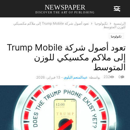
NEWSPAPER
DISCOVER THE ART OF PUBLISHING
الرئيسية
تكنولوجيا
تعود أصول شركة Trump Mobile إلى ملاكم مكسيكي
للوزن المتوسط
تكنولوجيا
تعود أصول شركة Trump Mobile
إلى ملاكم مكسيكي للوزن
المتوسط
232
0
بواسطة
عبدالمنعم البلوي
-
13 فبراير، 2026