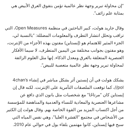
“إن محاولة تبرير وجهة نظر عالمية تؤمن بتفوق العرق الأبيض هي
بمثابة علم زائف”.
وقال جاريد هولت، كبير الباحثين في منظمة Open Measures، التي
تراقب وتحلل انتشار التطرف والمعلومات المضللة: “بالنسبة لي،
الجزء المثير للاهتمام هو (إبستاين) مفتون بهذه الأجزاء من الإنترنت،
وهو مفتون بجوانب مختلفة من اليمين المتطرف، لا سيما الأفكار
العنصرية المتعلقة بالعرق ومعدل الذكاء. إنها مثل العلوم الزائفة
لمحاولة تبرير وجهة نظر عالمية متعصبة للبيض”.
يشكك هولت في أن إبستين أثر بشكل مباشر في إنشاء 4chan’s
/pol/، كما توقعت الملصقات التآمرية على الإنترنت. لكنه قال إن
إبستاين كان “مرتاحًا” مع شخصيات مثل بانون الذي دافع عن
مشاعرها العنصرية والمعادية للنساء والعدمية والمناهضة للمؤسسة
من أجل اكتساب المزيد من القوة الخاصة بهم. وقال هولت إن الكثير
من الأشخاص في مجتمع “القشرة العليا”، وهي نفس المياه التي
سبح فيها إبستاين، كانوا مهتمين بلقاء بول في حوالي عام 2010.