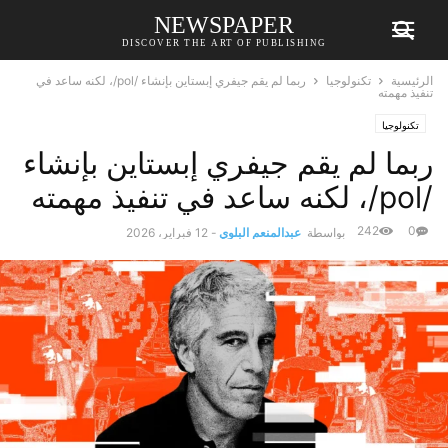
NEWSPAPER
DISCOVER THE ART OF PUBLISHING
الرئيسية
تكنولوجيا
ربما لم يقم جيفري إبستاين بإنشاء /pol/، لكنه ساعد في
تنفيذ مهمته
تكنولوجيا
ربما لم يقم جيفري إبستاين بإنشاء
/pol/، لكنه ساعد في تنفيذ مهمته
242
0
بواسطة
عبدالمنعم البلوي
-
12 فبراير، 2026