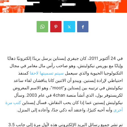
في 24 أكتوبر 2011، كان جيفري إبستاين يرسل بريدًا إلكترونيًا ذهابًا
وإيابًا مع بوريس نيكوليتش، وهو صاحب رأس مال مغامر في مجال
التكنولوجيا الحيوية والذي سيعمل
سيتم تسميتها لاحقا
كمنفذ
احتياطي لإرادة إبستين. ويبدو أن الاثنين كانا يناقشان لقاء ساعد
نيكوليتش ​​في ترتيبه بين إبستاين و”moot”، وهو الاسم المعروض
لكريستوفر بول، الذي أنشأ منصة 4chan في عام 2003. وسأل
نيكوليتش ​​إبستين عما إذا كان يحب النقاش، فسأل إبستاين
كتب مرة
أخرى
وأنه أحبه كثيرًا، واعتقد أنه ذكي جدًا، وأعاده إلى المنزل.
تم نشر جميع رسائل البريد الإلكتروني هذه لأول مرة إلى جانب 3.5