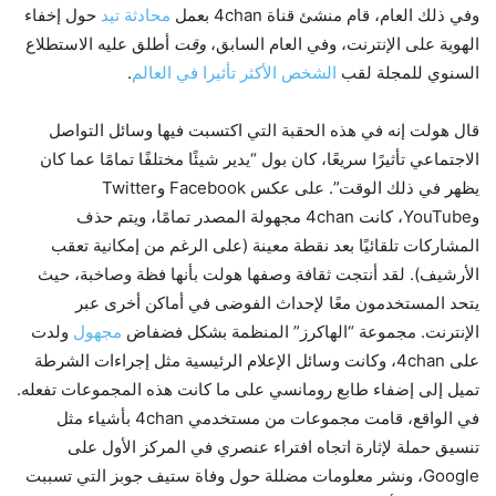
وفي ذلك العام، قام منشئ قناة 4chan بعمل
محادثة تيد
حول إخفاء
الهوية على الإنترنت، وفي العام السابق،
وقت
أطلق عليه الاستطلاع
السنوي للمجلة لقب
الشخص الأكثر تأثيرا في العالم
.
قال هولت إنه في هذه الحقبة التي اكتسبت فيها وسائل التواصل
الاجتماعي تأثيرًا سريعًا، كان بول “يدير شيئًا مختلفًا تمامًا عما كان
يظهر في ذلك الوقت”. على عكس Facebook وTwitter
وYouTube، كانت 4chan مجهولة المصدر تمامًا، ويتم حذف
المشاركات تلقائيًا بعد نقطة معينة (على الرغم من إمكانية تعقب
الأرشيف). لقد أنتجت ثقافة وصفها هولت بأنها فظة وصاخبة، حيث
يتحد المستخدمون معًا لإحداث الفوضى في أماكن أخرى عبر
الإنترنت. مجموعة “الهاكرز” المنظمة بشكل فضفاض
مجهول
ولدت
على 4chan، وكانت وسائل الإعلام الرئيسية مثل إجراءات الشرطة
تميل إلى إضفاء طابع رومانسي على ما كانت هذه المجموعات تفعله.
في الواقع، قامت مجموعات من مستخدمي 4chan بأشياء مثل
تنسيق حملة لإثارة اتجاه افتراء عنصري في المركز الأول على
Google، ونشر معلومات مضللة حول وفاة ستيف جوبز التي تسببت