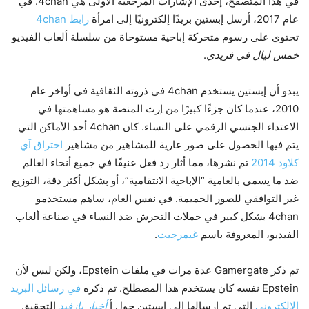
في هذا المتصفح، إحدى الإشارات المرجعية الأولى هي 4chan. في
عام 2017، أرسل إبستين بريدًا إلكترونيًا إلى امرأة
رابط 4chan
تحتوي على رسوم متحركة إباحية مستوحاة من سلسلة ألعاب الفيديو
خمس ليال في فريدي
.
يبدو أن إبستين يستخدم 4chan في ذروته الثقافية في أواخر عام
2010، عندما كان جزءًا كبيرًا من إرث المنصة هو مساهمتها في
الاعتداء الجنسي الرقمي على النساء. كان 4chan أحد الأماكن التي
يتم فيها الحصول على صور عارية للمشاهير من مشاهير
اختراق آي
كلاود 2014
تم نشرها، مما أثار رد فعل عنيفًا في جميع أنحاء العالم
ضد ما يسمى بالعامية “الإباحية الانتقامية”، أو بشكل أكثر دقة، التوزيع
غير التوافقي للصور الحميمة. في نفس العام، ساهم مستخدمو
4chan بشكل كبير في حملات التحرش ضد النساء في صناعة ألعاب
الفيديو، المعروفة باسم
غيمرجيت
.
تم ذكر Gamergate عدة مرات في ملفات Epstein، ولكن ليس لأن
Epstein نفسه كان يستخدم هذا المصطلح. تم ذكره
في رسائل البريد
الإلكتروني
التي تم إرسالها إلى إبستين حول أ
أخبار بازفيد
التحقيق