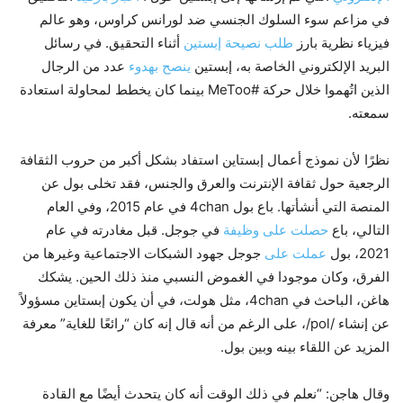
في مزاعم سوء السلوك الجنسي ضد لورانس كراوس، وهو عالم
فيزياء نظرية بارز
طلب نصيحة إبستين
أثناء التحقيق. في رسائل
البريد الإلكتروني الخاصة به، إبستين
ينصح بهدوء
عدد من الرجال
الذين اتُهموا خلال حركة #MeToo بينما كان يخطط لمحاولة استعادة
سمعته.
نظرًا لأن نموذج أعمال إبستاين استفاد بشكل أكبر من حروب الثقافة
الرجعية حول ثقافة الإنترنت والعرق والجنس، فقد تخلى بول عن
المنصة التي أنشأتها. باع بول 4chan في عام 2015، وفي العام
التالي، باع
حصلت على وظيفة
في جوجل. قبل مغادرته في عام
2021، بول
عملت على
جوجل جهود الشبكات الاجتماعية وغيرها من
الفرق، وكان موجودا في الغموض النسبي منذ ذلك الحين. يشكك
هاغن، الباحث في 4chan، مثل هولت، في أن يكون إبستاين مسؤولاً
عن إنشاء /pol/، على الرغم من أنه قال إنه كان “رائعًا للغاية” معرفة
المزيد عن اللقاء بينه وبين بول.
وقال هاجن: “نعلم في ذلك الوقت أنه كان يتحدث أيضًا مع القادة