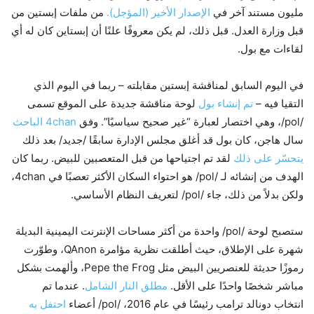
مليون مستند آخر في
الإصدار الأخير (المؤجل).
من ملفات إبستين من
قبل وزارة العدل. قبل ذلك، لم يكن معروفًا علنًا أن إبستاين كان له أي
لقاءات مع بول.
في اليوم السابق لمناقشة إبستين مقابلته – ربما في اليوم الذي
التقيا فيه –
تم إنشاء بول
لوحة مناقشة جديدة على الموقع تسمى
/pol/، وهي اختصار لعبارة “غير صحيح سياسيًا”. وفق
4chan الباحث
سال هاجن، كان بول قد أغلق مجلس الإدارة سابقًا /جديد/ بعد ذلك
يتحسّر على ذلك
لقد تم اجتياحها من قبل المتعصبين للبيض. ربما كان
الهدف من إنشائه لـ /pol/ هو احتواء السكان الأكثر تعصبًا في 4chan،
ولكن بدلاً من ذلك، جاء /pol/ لتعريف النظام الأساسي.
ستصبح لوحة /pol/ واحدة من أكثر مساحات الإنترنت اليمينية البديلة
شهرة على الإطلاق، حيث أطلقت نظرية مؤامرة QAnon، وطوّرت
رموزًا حديثة للعنصريين البيض مثل Pepe the Frog، وألهمت بشكل
مباشر شخصًا واحدًا على الأقل.
مطلق النار الشامل
. عندما تم
انتخاب دونالد ترامب رئيسًا في عام 2016، /pol/ أعضاء
احتفل به