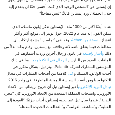
إن إبستين هو “الشخص الوحيد الذي كنت أخشى حقًا أن يتقدم إليه
خلال الحملة”. ورد إبستاين قائلاً: “ليس مفاجئاً”.
هناك أيضًا أكثر من 1000 ملف لإبستاين تذكر إيلون ماسك، الذي
يمكن القول إنه منذ عام 2022، حول تويتر إلى موقع أكبر وأكثر
انتشارًا.
نسخة من 4chan
. وقد نفى ” ماسك ” بشدة ارتكاب أي
مخالفات فيما يتعلق باتصالاته وعلاقته مع إبستاين، وقام بذلك بدلاً من
ذلك
وأشار بإصبعه
في بانون ورجال آخرين وردت أسماؤهم في
الملفات. العديد من البارزين
الرجال في التكنولوجيا
، بما في ذلك
المؤسس المشارك لشركة Palantir، بيتر ثيل، بشكل متكرر في
أحدث الوثائق. المسك و
ثيل
كلاهما من أصحاب المليارات في مجال
التكنولوجيا ومن أنصار السياسة اليمينية المتطرفة. في واحد 2016
تبادل البريد الإلكتروني
أخبر إبستاين ثيل أن خروج بريطانيا من الاتحاد
الأوروبي، وانسحاب المملكة المتحدة من الاتحاد الأوروبي، كان “مجرد
البداية”. عندما سأل ثيل عما يعنيه إبستاين، أجاب جزئيًا: “العودة إلى
القبلية”، و”مناهضة العولمة”، و”التحالفات الجديدة المذهلة”.