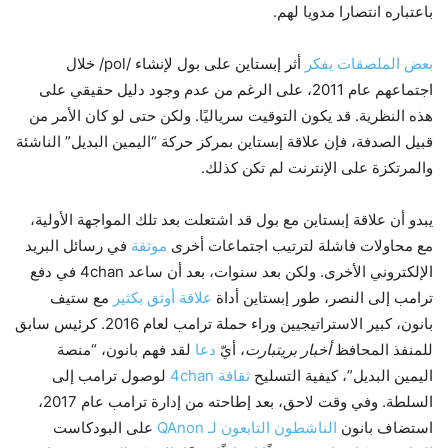
باعتباره انتصارا مدويا لهم.
بعض
الملصقات
يفكر
أثر إبستاين على بول لإنشاء /pol/ خلال
اجتماعهم عام 2011، على الرغم من عدم وجود دليل حقيقي على
هذه النظرية. قد يكون التوقيت سرياليًا. ولكن حتى لو كان الأمر من
قبيل الصدفة، فإن علاقة إبستاين بمركز حركة “اليمين البديل” الناشئة
والمرتكزة على الإنترنت لم تكن كذلك.
يبدو أن علاقة إبستاين مع بول قد اشتعلت بعد تلك المواجهة الأولية،
مع محاولات فاشلة لترتيب اجتماعات أخرى
موثقة
في رسائل البريد
الإلكتروني الأخرى. ولكن بعد سنوات، بعد أن ساعد 4chan في دفع
ترامب إلى النصر، طور إبستاين أداة
علاقة أوثق بكثير
مع ستيف
بانون، كبير الاستراتيجيين وراء حملة ترامب لعام 2016. كرئيس سابق
للمنفذ المحافظ
أخبار بريتبارت
، أيّ
دعا
لقد فهم بانون، “منصة
اليمين البديل”، كيفية التسليح
ثقافة 4chan
لوصول ترامب إلى
السلطة. وفي وقت لاحق، بعد إطاحته من إدارة ترامب عام 2017،
استضاف بانون
الناشطون التابعون لـ QAnon
على البودكاست