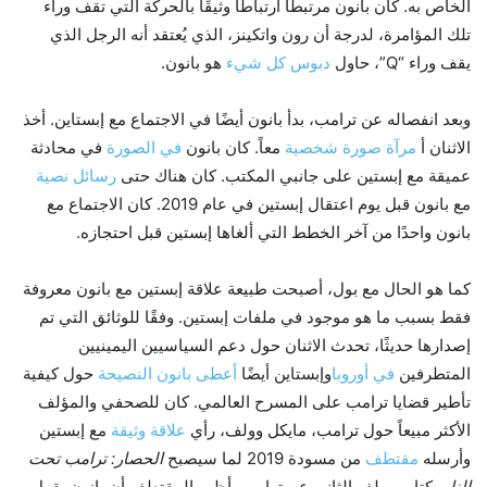
الخاص به. كان بانون مرتبطًا ارتباطًا وثيقًا بالحركة التي تقف وراء
تلك المؤامرة، لدرجة أن رون واتكينز، الذي يُعتقد أنه الرجل الذي
يقف وراء “Q”، حاول
دبوس كل شيء
هو بانون.
وبعد انفصاله عن ترامب، بدأ بانون أيضًا في الاجتماع مع إبستاين. أخذ
الاثنان أ
مرآة صورة شخصية
معاً. كان بانون
في الصورة
في محادثة
عميقة مع إبستين على جانبي المكتب. كان هناك حتى
رسائل نصية
مع بانون قبل يوم اعتقال إبستين في عام 2019. كان الاجتماع مع
بانون واحدًا من آخر الخطط التي ألغاها إبستين قبل احتجازه.
كما هو الحال مع بول، أصبحت طبيعة علاقة إبستين مع بانون معروفة
فقط بسبب ما هو موجود في ملفات إبستين. وفقًا للوثائق التي تم
إصدارها حديثًا، تحدث الاثنان حول دعم السياسيين اليمينيين
المتطرفين
في أوروبا
وإبستاين أيضًا
أعطى بانون النصيحة
حول كيفية
تأطير قضايا ترامب على المسرح العالمي. كان للصحفي والمؤلف
الأكثر مبيعاً حول ترامب، مايكل وولف، رأي
علاقة وثيقة
مع إبستين
وأرسله
مقتطف
من مسودة 2019 لما سيصبح
الحصار: ترامب تحت
النار
، كتاب وولف الثاني عن ترامب. أظهر المقتطف أن بانون يقول