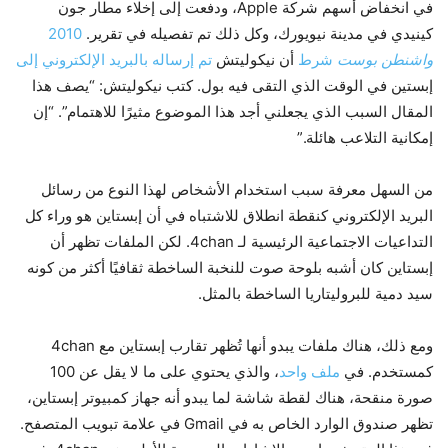
في انخفاض أسهم شركة Apple، ودفعت إلى إخلاء مطار جون
كينيدي في مدينة نيويورك، وكل ذلك تم تفصيله في تقرير.
2010
واشنطن بوست
شرط
أن نيكوليتش
تم إرساله بالبريد الإلكتروني إلى
إبستين في الوقت الذي التقى فيه بول. كتب نيكوليتش: “يصف هذا
المقال السبب الذي يجعلني أجد هذا الموضوع مثيرًا للاهتمام”. “إن
إمكانية التلاعب هائلة.”
من السهل معرفة سبب استخدام الأشخاص لهذا النوع من رسائل
البريد الإلكتروني كنقطة انطلاق للاشتباه في أن إبستاين هو وراء كل
التداعيات الاجتماعية الرئيسية لـ 4chan. لكن الملفات تظهر أن
إبستاين كان أشبه بلوحة صوت للنخبة الساخطة ثقافيًا أكثر من كونه
سيد دمية للبروليتاريا الساخطة بالمثل.
ومع ذلك، هناك ملفات يبدو أنها تُظهر تقارب إبستاين مع 4chan
كمستخدم. في
ملف واحد
، والذي يحتوي على ما لا يقل عن 100
صورة منقحة، هناك لقطة شاشة لما يبدو أنه جهاز كمبيوتر إبستاين،
تظهر صندوق الوارد الخاص به في Gmail في علامة تبويب المتصفح.