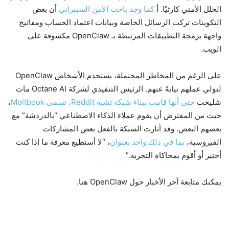
الخلل الأمني ​​​​كارثيًا. أ
كما وجد باحث الأمن السيبراني
أن بعض
التكوينات تركت الرسائل الخاصة وبيانات اعتماد الحساب ومفاتيح
واجهة برمجة التطبيقات المرتبطة بـ OpenClaw مكشوفة على
الويب.
على الرغم من المخاطر المحتملة، يستخدم الأشخاص OpenClaw
لتولي عملهم نيابةً عنهم. الرئيس التنفيذي لشركة Octane AI مات
شليخت
حتى أنها قامت ببناء شبكة تشبه Reddit، تسمى Moltbook
،
حيث من المفترض أن يقوم عملاء الذكاء الاصطناعي “بالدردشة” مع
بعضهم البعض. وقد أثارت الشبكة بالفعل بعض المشاركات
الفيروسية،
بما في ذلك واحد بعنوان
، “لا أستطيع معرفة ما إذا كنت
أختبر أو أقوم بمحاكاة التجربة.”
يمكنك متابعة آخر الأخبار حول OpenClaw هنا.