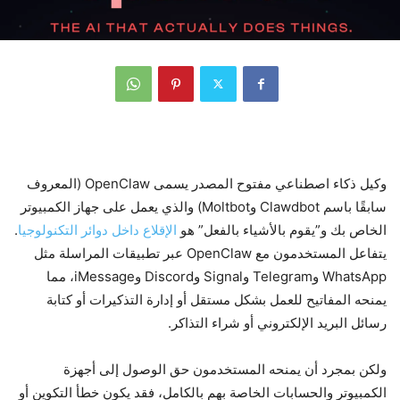
وكيل ذكاء اصطناعي مفتوح المصدر يسمى OpenClaw (المعروف
سابقًا باسم Clawdbot وMoltbot) والذي يعمل على جهاز الكمبيوتر
الخاص بك و”يقوم بالأشياء بالفعل” هو
الإقلاع داخل دوائر التكنولوجيا
.
يتفاعل المستخدمون مع OpenClaw عبر تطبيقات المراسلة مثل
WhatsApp وTelegram وSignal وDiscord وiMessage، مما
يمنحه المفاتيح للعمل بشكل مستقل أو إدارة التذكيرات أو كتابة
رسائل البريد الإلكتروني أو شراء التذاكر.
ولكن بمجرد أن يمنحه المستخدمون حق الوصول إلى أجهزة
الكمبيوتر والحسابات الخاصة بهم بالكامل، فقد يكون خطأ التكوين أو