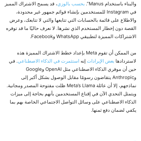
والبناء باستخدام Manus”.
بحسب بالوزي
، قد يسمح الاشتراك المميز
في Instagram للمستخدمين بإنشاء قوائم جمهور غير محدودة،
والاطلاع على قائمة بالحسابات التي تتابعها والتي لا تتابعك، وعرض
القصة دون إخطار المستخدم الذي نشرها. لا نعرف حاليًا ما قد توفره
الاشتراكات المميزة لتطبيقي WhatsApp وFacebook.
من الممكن أن تقوم Meta بإعداد خطط الاشتراك المميزة هذه
لاستردادها
بعض الإيرادات
إنه
استثمرت في الذكاء الاصطناعي
. في
حين أن موفري الذكاء الاصطناعي مثل OpenAI وGoogle
وAnthropic يتقاضون رسومًا مقابل الوصول بشكل أكبر إلى
نماذجهم، إلا أن عائلة Meta’s Llama ظلت مفتوحة المصدر ومجانية.
ويتمثل التحدي الآن في إقناع المستخدمين بأنهم بحاجة إلى ميزات
الذكاء الاصطناعي على وسائل التواصل الاجتماعي الخاصة بهم بما
يكفي لضمان دفع ثمنها.