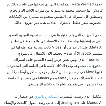
خدمة Meta Verified المدفوعة التي تم إطلاقها في عام 2023.
تك
كرانش
أنها ستختبر مجموعة متنوعة من ميزات الاشتراك والحزم
وستطلق كل اشتراك في التطبيق بمجموعة متميزة من الإمكانات
الحصرية. سعر خطط الاشتراك القادمة هذه غير معروف حاليًا.
إحدى الميزات التي يتم اختبارها هي
ذبذبات
، تجربة الفيديو القصير
التي تم إنشاؤها بواسطة الذكاء الاصطناعي والمضمنة في تطبيق
Meta AI. على الرغم من أن Vibes كانت مجانية منذ إطلاقها في
سبتمبر 2025، إلا أن Meta تخطط الآن للانتقال إلى نموذج
freemium الذي يؤمن بعض فرص إنشاء الفيديو خلف اشتراك
مدفوع.
يد
، مجموعة وكلاء الذكاء الاصطناعي العامة التي استحوذت
عليها Meta في ديسمبر مقابل 2 مليار دولار، ستكون أيضًا جزءًا من
خطط الاشتراك، مع قيام Meta بدمج Manus في منتجاتها الخاصة
مع الاستمرار في تقديمه للشركات كاشتراك مستقل.
التكامل الذي رصده المتسرب
أليساندرو بالوزي
هو اختصار لـ
Manus AI على Instagram، إلى جانب وصف يقول “البحث والإنشاء