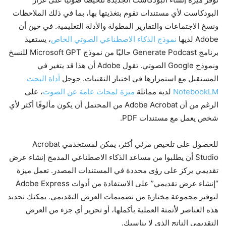
البودكاست لأي مستندات تقوم بتغذيتها بها، بما في ذلك الملاحظات
ونسخ الاجتماعات والتقارير المطولة والأدلة التعليمية. في حين أن
Adobe لديها
نموذج الذكاء الاصطناعي الصوتي الخاص
، يستفيد
برنامج Generate Podcast حاليًا من نموذج Microsoft GPT للنسخ
ونموذج Google الصوتي. تقول Adobe أن هذا قد يتغير في
المستقبل مع استمرارها في اختبار التقنيات. جوجل
أداة البحث
NotebookLM
لديه مماثلة
ميزة لمحات عامة عن الصوت
، على
الرغم من أن Adobe Acrobat من المحتمل أن يكون مألوفًا أكثر لأي
شخص يعمل مع مستندات PDF.
للحصول على تلخيص مرئي أكثر، يمكن لمستخدمي Acrobat
Studio أن يطلبوا من مساعد الذكاء الاصطناعي المدمج إنشاء عرض
تقديمي يركز على رؤى محددة في المستندات المصدر. تعمل ميزة
“إنشاء عرض تقديمي” على الاستفادة من أدوات Adobe Express
لتوفير مجموعة مختارة من تصميمات العرض التقديمي. يمكنك تحديد
هذه العناصر لأتمتة العملية بأكملها، أو تحرير أي جزء من العرض
التقديمي الناتج الذي لا يناسبك.