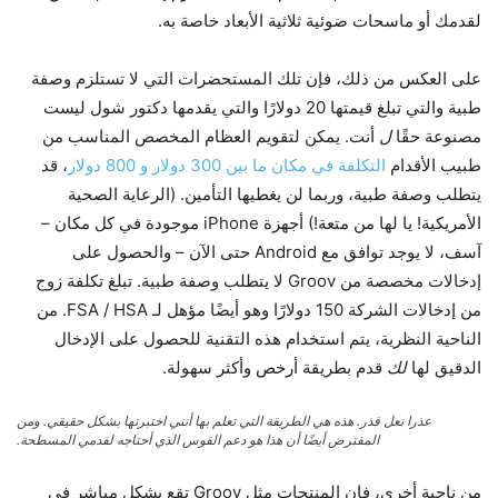
لقدمك أو ماسحات ضوئية ثلاثية الأبعاد خاصة به.
على العكس من ذلك، فإن تلك المستحضرات التي لا تستلزم وصفة
طبية والتي تبلغ قيمتها 20 دولارًا والتي يقدمها دكتور شول ليست
مصنوعة حقًا
ل
أنت. يمكن لتقويم العظام المخصص المناسب من
طبيب الأقدام
التكلفة في مكان ما بين 300 دولار و 800 دولار
، قد
يتطلب وصفة طبية، وربما لن يغطيها التأمين. (الرعاية الصحية
الأمريكية! يا لها من متعة!) أجهزة iPhone موجودة في كل مكان –
آسف، لا يوجد توافق مع Android حتى الآن – والحصول على
إدخالات مخصصة من Groov لا يتطلب وصفة طبية. تبلغ تكلفة زوج
من إدخالات الشركة 150 دولارًا وهو أيضًا مؤهل لـ FSA / HSA. من
الناحية النظرية، يتم استخدام هذه التقنية للحصول على الإدخال
الدقيق لها
لك
قدم بطريقة أرخص وأكثر سهولة.
عذرا نعل قذر. هذه هي الطريقة التي تعلم بها أنني اختبرتها بشكل حقيقي. ومن
المفترض أيضًا أن هذا هو دعم القوس الذي أحتاجه لقدمي المسطحة.
من ناحية أخرى، فإن المنتجات مثل Groov تقع بشكل مباشر في