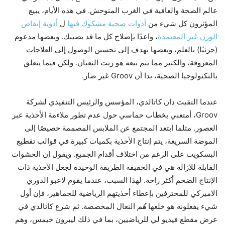
عالم الصحة والعافية في الغرب المتوحش. في هذه الأيام، يبيع
المؤثرون كل شيء من
أدوات صحية مشكوك فيها
ل
أدوية إنقاص
الوزن غير المعتمدة
، واعدًا بإصلاح كل ما قد يصيبك. وبعضها مدعوم
(جزئيًا) بالعلم، وبعضها يهدف إلى تحسين الوصول إلى العلاجات
المعروفة، والكثير مما يتم بيعه هو زيت الثعبان. ولكن فيما يتعلق
بالتكنولوجيا الصحية، بدا أن Groov غير ضار.
عندما التقيت دان كاتالدي، المؤسس والرئيس التنفيذي لشركة
Groov، أمتعني بخطاب حماسي حول عدم تطور ملاءمة الأحذية عبر
العصور. مثلما ابتعد المجتمع عن الملابس المصممة خصيصًا إلى
الموضة السريعة، يتم إنتاج الأحذية بكميات كبيرة في قوالب تقطيع
البسكويت على الرغم من اختلاف أقدام الجميع. ويقول إن الحشوات
القابلة للإزالة هي في الحقيقة الطريقة الوحيدة لجعل الأحذية ذات
الإنتاج الضخم أكثر راحة. لهذا السبب، عندما يقوم لاعبو الدوري
الاميركي للمحترفين بإعطاء أحذيتهم الرياضية للجماهير، فإن أول
شيء يفعلونه هو خلعها
هُم
النعال المخصصة. ثم شرع كاتالدي في
عرض مقطع فيديو لي للرياضيين، بما في ذلك ليبرون جيمس، وهم