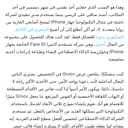
وهذا هو السبب الذي جعلني أجد نفسي في شهر ديسمبر في أحد
المكاتب، أسند ساقي على كرسي بينما يستخدم مدير تنفيذي لشركة
ناشئة في مجال التكنولوجيا جهاز iPhone لمسح أصابعي العارية من
زوايا متعددة. لا، لم أكن أتطلع إلى أن أصبح
المتعري في الكاحل
الفيكتوري بذيء
للعشاق فقط. لقد كنت هناك للحصول على مجموعة
من النعال
أخدود
، وهي شركة تستخدم كاميرا Face ID الخاصة بجهاز
iPhone وخوارزمية الذكاء الاصطناعي لإنشاء وطباعة إدراجات أحذية
مخصصة.
كنت متشككا. يتلخص عرض Groov في التخصيص. يشتري الناس
النعال الداخلية لأنه، دعونا نواجه الأمر، حتى الأحذية الأكثر راحة لا
تناسبك دائمًا. ويكون الأمر أسوأ إذا كنت تعاني من الأقدام المسطحة
أو التهاب اللفافة الأخمصية أو القوس المرتفع. ما يجعل Groov مثيرًا
للاهتمام هو أنك تقوم بإنشاء نموذج ثلاثي الأبعاد لقدمك باستخدام
التكنولوجيا التي يمتلكها العديد من الأشخاص بالفعل. ثم تستخدم
الشركة الذكاء الاصطناعي لتحسين أفضل سطح للقدم الفردية. إنه
مشابه لما يفعله طبيب الأقدام، لكنه لا يستلزم إنشاء قالب جبس