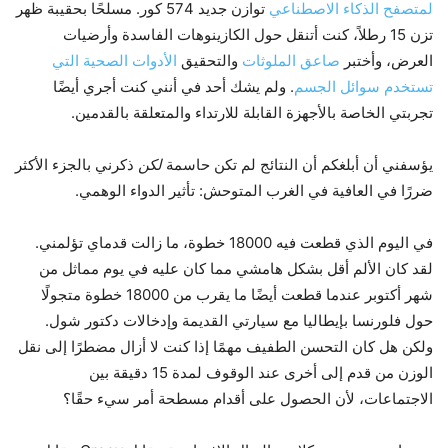
لمتصفح الذكاء الاصطناعي
توازن جديد 574 كور. مسلحًا بحقيبة ظهر
تزن 15 رطلاً، كنت أتنقل حول الكازينوهات الفاسدة وأرضيات
العرض، وأختبر
صاعق الملوثات
والتحقيق
الأدوات الصحية التي
تستخدم سوائل الجسم
. ولم يشك أحد في أنني كنت أجري أيضًا
تجربتي الخاصة بالأجهزة القابلة للارتداء والمتعلقة بالقدمين.
يؤسفني أن أبلغكم أن النتائج لم تكن حاسمة
لكن
ذكرني بالجزء الأكثر
ضررًا في العافية في الغرب المتوحش: تأثير الدواء الوهمي.
في اليوم الذي قطعت فيه 18000 خطوة، ما زالت قدماي تؤلمني.
لقد كان الألم أقل بشكل هامشي مما كان عليه في يوم مماثل من
شهر أكتوبر عندما قطعت أيضًا ما يقرب من 18000 خطوة متجولًا
حول فلورنسا بإيطاليا مع سيارتي القديمة وإدخالات دكتور شول.
ولكن هل كان التحسن الطفيف مهمًا إذا كنت لا أزال مضطرًا إلى نقل
الوزن من قدم إلى أخرى عند الوقوف لمدة 15 دقيقة بين
الاجتماعات، لأن الحصول على أقدام مسطحة أمر سيء حقًا؟