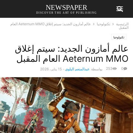
NEWSPAPER
DISCOVER THE ART OF PUBLISHING
الرئيسية
تكنولوجيا
عالم أمازون الجديد: سيتم إغلاق Aeternum MMO العام
المقبل
تكنولوجيا
عالم أمازون الجديد: سيتم إغلاق
Aeternum MMO العام المقبل
253
0
بواسطة
عبدالمنعم البلوي
-
15 يناير، 2026