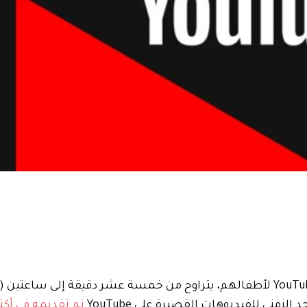
يمكن للوالدين الآن تعيين حد زمني يدويًا لخلاصة YouTube Shorts لأطفالهم، يتراوح من خمسة عشر دقيقة إ
د الزمني للفيديوهات القصيرة على YouTube
تم تقديمه في أكتو