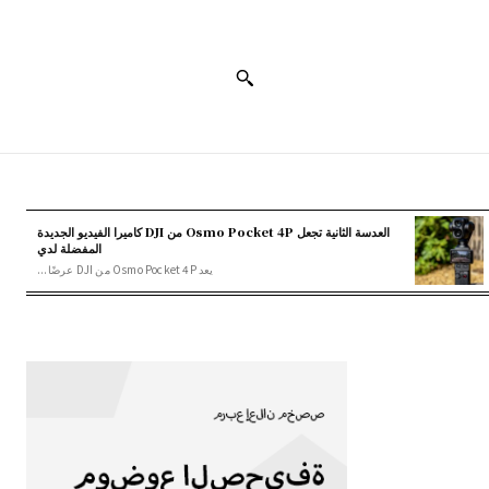
العدسة الثانية تجعل Osmo Pocket 4P من DJI كاميرا الفيديو الجديدة
المفضلة لدي
يعد Osmo Pocket 4P من DJI عرضًا...