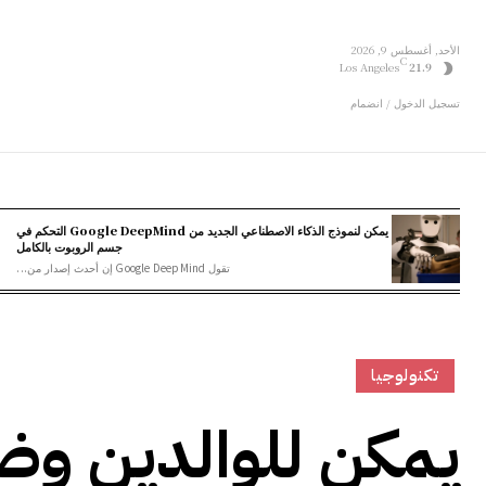
الأحد, أغسطس 9, 2026
C
Los Angeles
21.9
تسجيل الدخول / انضمام
يمكن لنموذج الذكاء الاصطناعي الجديد من Google DeepMind التحكم في
جسم الروبوت بالكامل
تقول Google DeepMind إن أحدث إصدار من...
تكنولوجيا
يمكن للوالدين وضع