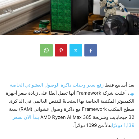
بعد أسابيع فقط
رفع سعر وحدات ذاكرة الوصول العشوائي الخاصة
بها
، أعلنت شركة Framework أنها تعمل أيضًا على زيادة سعر أجهزة
الكمبيوتر المكتبية الخاصة بها استجابةً للنقص العالمي في الذاكرة.
سطح المكتب Framework مع ذاكرة وصول عشوائي (RAM) سعة
32 جيجابايت وشريحة AMD Ryzen AI Max 385
يبدأ الآن بسعر
1,139 دولارًا
بدلاً من 1099 دولاراً.