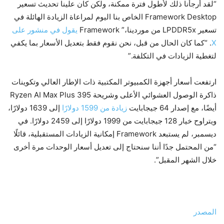
“لقد أرجأنا ذلك لأطول فترة ممكنة، ولكن كان علينا تحديث تسعير
Framework Desktop الخاص بنا اليوم لمراعاة الزيادة الهائلة في
تسعير LPDDR5x من موردينا،” Framework
يقول في منشور على
X
. “كما كان الحال من قبل، نحن نقوم فقط بتعديل الأسعار بما يكفي
لتغطية الزيادات في التكلفة.”
ارتفعت أسعار أجهزة الكمبيوتر المكتبية ذات الإطار العالي وتكوينات
ذاكرة الوصول العشوائي الأعلى وشريحة Ryzen AI Max Plus 395
أيضًا، مع إصدار 64 جيجابايت
زيادة من 1599 دولارًا
إلى 1639 دولارًا،
ويتراوح خيار 128 جيجابايت من 1999 دولارًا إلى 2459 دولارًا. في
ديسمبر، لم يستبعد Framework إمكانية الزيادات المستقبلية، قائلًا
“من المحتمل جدًا أننا سنحتاج إلى تعديل أسعار الوحدات مرة أخرى
خلال الشهر المقبل”.
المصدر