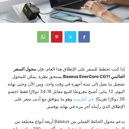
إذا كنت تخطط للسفر على الإطلاق هذا العام، فإن
محول السفر
العالمي Baseus EnerCore CG11
يستحق نظرة. يمكن للمحول
تشغيل ما يصل إلى ستة أجهزة في وقت واحد، ومن الآن وحتى نهاية
اليوم، 12 يناير، أصبح معروضًا للبيع مقابل 34.19 دولارًا فقط (خصم
36 دولارًا تقريبًا).
في أمازون
، وهو ما يتوافق مع أدنى سعر على
الإطلاق الذي رأيناه آخر مرة في نهاية نوفمبر.
يدعم محول الحائط العملي من Baseus أربعة أنواع مختلفة من
المقابس حتى تتمكن من استخدامه في أكثر من 200 دولة، بما في