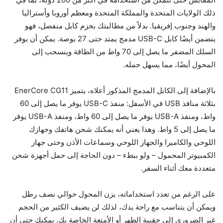
ذلك الولايات المتحدة والمملكة المتحدة ومعظم أوروبا وأستراليا
والهند وجنوب إفريقيا. بدلاً من مطالبتك بحزم كابل منفصل، فهو
يتضمن أيضًا كابل USB-C مدمج يمتد حتى 27 بوصة. يمكن أن يوفر
السلك المضفر ما يصل إلى 70 واط من الطاقة وينسحب إلى
المحول أيضًا، مما يسهل حمله.
بالإضافة إلى الكابل المدمج المذكور أعلاه، يتميز EnerCore CG11
بثلاثة منافذ USB في الأسفل: منفذ USB-C يوفر ما يصل إلى 60
واط، ومنفذ USB-A يوفر ما يصل إلى 60 واط، ومنفذ USB-A يوفر
ما يصل إلى 5 واط. وهذا يعني أنه يمكنك شحن هاتفك وجهازك
اللوحي والكاميرا والجهاز اللوحي وسماعات الأذن وحتى جهاز
الكمبيوتر المحمول – ولو ببطء – دون الحاجة إلى حمل أجهزة شحن
متعددة معك أثناء السفر.
على الرغم من تعدد استخداماته، يزن المحول حوالي نصف رطل
ويمكن أن يتناسب مع راحة يدك، لذلك لن يضيف الكثير من الحجم
غير الضروري إلى حقيبة الظهر أو الأمتعة الخاصة بك. يمكنك حتى أن