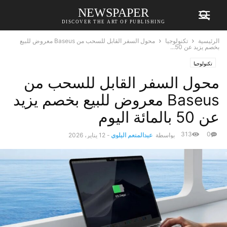
NEWSPAPER
DISCOVER THE ART OF PUBLISHING
الرئيسية
تكنولوجيا
محول السفر القابل للسحب من Baseus معروض للبيع
بخصم يزيد عن 50...
تكنولوجيا
محول السفر القابل للسحب من
Baseus معروض للبيع بخصم يزيد
عن 50 بالمائة اليوم
313
0
بواسطة
عبدالمنعم البلوي
-
12 يناير، 2026