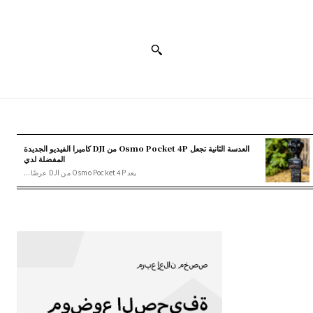
العدسة الثانية تجعل Osmo Pocket 4P من DJI كاميرا الفيديو الجديدة
المفضلة لدي
يعد Osmo Pocket 4P من DJI عرضًا...