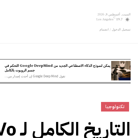
السبت, أغسطس 8, 2026
C
Los Angeles
19.7
تسجيل الدخول / انضمام
يمكن لنموذج الذكاء الاصطناعي الجديد من Google DeepMind التحكم في
جسم الروبوت بالكامل
تقول Google DeepMind إن أحدث إصدار من...
تكنولوجيا