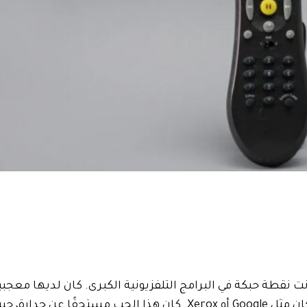
ت، بدا وكأن الجميع لديهم جهاز TiVo. لقد كانت نقطة حبكة في البرامج التلفزيونية الكبرى. كان لديها 
الدرجة الأولى في هوليوود. لقد أصبح فعلًا منتشرًا في كل مكان مثل Google أو Xerox. كان هذا الحب مستح