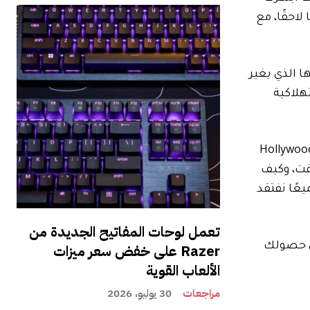
احقًا، مع
ومها الذي يغير
هلاكية
 TiVo من بدء التشغيل الذكي إلى Hollywood Darling
 ذلك الوقت، وكيف
مكان. اتضح أننا جميعًا نفتقد
تعمل لوحات المفاتيح الجديدة من
من حصولك
Razer على خفض سعر ميزات
الألعاب القوية
مراجعات
30 يوليو، 2026