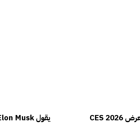
لقد بحثت عن هواتف غريبة ولم يخيب معرض CES 2026