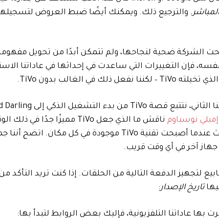
المباشر.
والترجيع ذلك. ويمكنك أيضًا ضبط العروض لتسجيلها ل
TiVo الآن. وسرعان ما أصبحت الشركة ضحية لنجاحها، ولم تتمكن أبدًا من تحويل مفه
 نفسه، فإن التغييرات التي ساعدت في إحداثها في عاداتنا الاست
، الحلقة الأخيرة من موسمنا الثاني، نتتبع قصة
إميلي نوسباوم
ناقش ما الذي جعل TiVo مميزًا جدًا في
غيّر كلاً من العروض التي نشاهدها وكيف نشاهدها، وما حدث عندما أصبحت تقنية TiVo موجودة في كل 
يع لتجهيز الدفعة التالية من الحلقات. إذا كنت تريد التأكد 
يها
تاريخ الإصدار
: