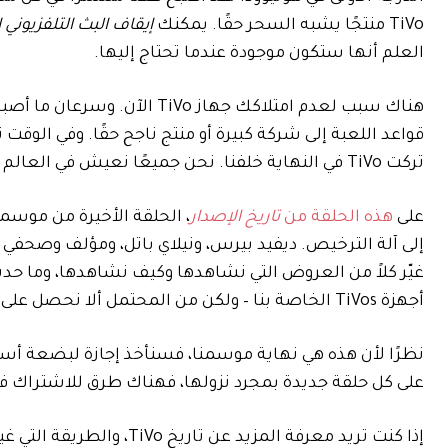
TiVo منتجًا يشبه السحر حقًا. يمكنك
إيقاف البث التلفزيوني 
العلم أنها ستكون موجودة عندما تحتاج إليها.
هناك سبب لعدم امتلاكك جهاز 
قواعد اللعبة إلى شركة كبيرة أو منتج ناجح حقًا. وفي الوقت
تركت TiVo في النهاية خلفنا. نحن جميعًا نعيش في العالم الذي تخيلته TiVo – لكننا نفعل ذلك في الغالب بدون TiVo.
على
هذه الحلقة من
تاريخ الإصدار
إلى آلة الترخيص. ديفيد بيرس، ونيلاي باتل، ومؤلف وصحفي
أجهزة TiVos الخاصة بنا – ولكن من المحتمل ألا نحصل على جهاز آخر في أي وقت قريب.
نظرًا لأن هذه هي نهاية موسمنا، فسنأخذ إجازة لبضعة أساب
على كل حلقة جديدة بمجرد نزولها، فهناك طرق للاشتراك ف
إذا كنت تريد معرفة المزيد عن تاريخ TiVo، والطريقة التي غيرت بها عاداتنا التلفزيونية، فإليك بعض الروابط لتبدأ بها: