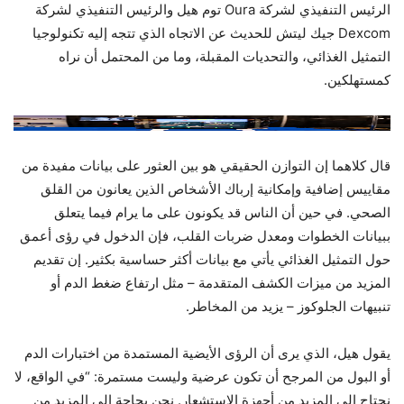
الرئيس التنفيذي لشركة Oura توم هيل والرئيس التنفيذي لشركة
Dexcom جيك ليتش للحديث عن الاتجاه الذي تتجه إليه تكنولوجيا
التمثيل الغذائي، والتحديات المقبلة، وما من المحتمل أن نراه
كمستهلكين.
تقرأ مرآة طول العمر هذه تدفق الدم في وجهك وتقدر بطريقة أو بأخرى صحتك الأيضية.
قال كلاهما إن التوازن الحقيقي هو بين العثور على بيانات مفيدة من
مقاييس إضافية وإمكانية إرباك الأشخاص الذين يعانون من القلق
الصحي. في حين أن الناس قد يكونون على ما يرام فيما يتعلق
ببيانات الخطوات ومعدل ضربات القلب، فإن الدخول في رؤى أعمق
حول التمثيل الغذائي يأتي مع بيانات أكثر حساسية بكثير. إن تقديم
المزيد من ميزات الكشف المتقدمة – مثل ارتفاع ضغط الدم أو
تنبيهات الجلوكوز – يزيد من المخاطر.
يقول هيل، الذي يرى أن الرؤى الأيضية المستمدة من اختبارات الدم
أو البول من المرجح أن تكون عرضية وليست مستمرة: “في الواقع، لا
نحتاج إلى المزيد من أجهزة الاستشعار. نحن بحاجة إلى المزيد من