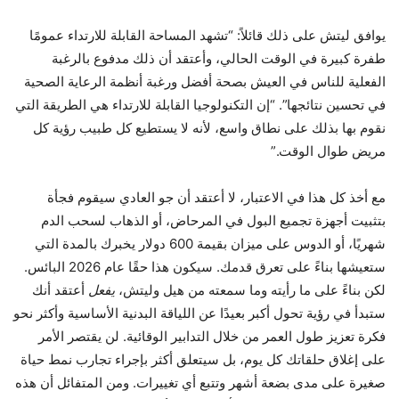
يوافق ليتش على ذلك قائلاً: “تشهد المساحة القابلة للارتداء عمومًا
طفرة كبيرة في الوقت الحالي، وأعتقد أن ذلك مدفوع بالرغبة
الفعلية للناس في العيش بصحة أفضل ورغبة أنظمة الرعاية الصحية
في تحسين نتائجها”. “إن التكنولوجيا القابلة للارتداء هي الطريقة التي
نقوم بها بذلك على نطاق واسع، لأنه لا يستطيع كل طبيب رؤية كل
مريض طوال الوقت.”
مع أخذ كل هذا في الاعتبار، لا أعتقد أن جو العادي سيقوم فجأة
بتثبيت أجهزة تجميع البول في المرحاض، أو الذهاب لسحب الدم
شهريًا، أو الدوس على ميزان بقيمة 600 دولار يخبرك بالمدة التي
ستعيشها بناءً على تعرق قدمك. سيكون هذا حقًا عام 2026 البائس.
لكن بناءً على ما رأيته وما سمعته من هيل وليتش،
يفعل
أعتقد أنك
ستبدأ في رؤية تحول أكبر بعيدًا عن اللياقة البدنية الأساسية وأكثر نحو
فكرة تعزيز طول العمر من خلال التدابير الوقائية. لن يقتصر الأمر
على إغلاق حلقاتك كل يوم، بل سيتعلق أكثر بإجراء تجارب نمط حياة
صغيرة على مدى بضعة أشهر وتتبع أي تغييرات. ومن المتفائل أن هذه