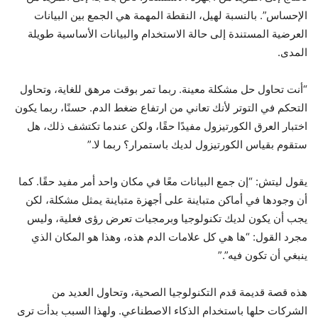
الإحساس”. بالنسبة لهيل، النقطة المهمة هي الجمع بين البيانات
العرضية المستندة إلى حالة الاستخدام والبيانات الأساسية طويلة
المدى.
“أنت تحاول حل مشكلة معينة. ربما تمر بوقت مرهق للغاية، وتحاول
التحكم في التوتر لأنك تعاني من ارتفاع ضغط الدم. حسنًا، ربما يكون
اختبار العرق الكورتيزول مفيدًا حقًا، ولكن عندما تكتشف ذلك، هل
ستقوم بقياس الكورتيزول لديك باستمرار؟ ربما لا.”
يقول ليتش: “إن جمع البيانات معًا في مكان واحد أمر مفيد حقًا. كما
أن وجودها في أماكن متباينة على أجهزة متباينة يمثل مشكلة، لكن
يجب أن يكون لديك تكنولوجيا وبرمجيات تعرض رؤى فعلية، وليس
مجرد القول: “ها هي كل علامات الدم هذه، وهذا هو المكان الذي
ينبغي أن تكون فيه”.”
هذه قصة قديمة قدم التكنولوجيا الصحية، وتحاول العديد من
الشركات حلها باستخدام الذكاء الاصطناعي. ولهذا السبب بدأت ترى