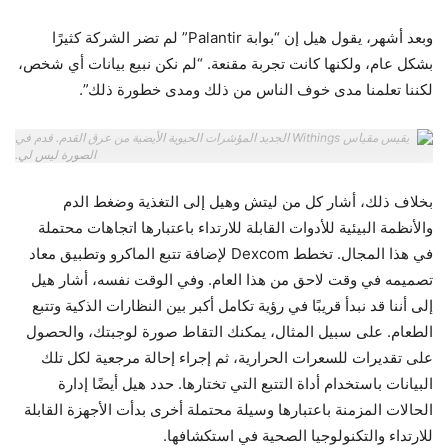
وبعد أشهر، يقول هيل إن “بوابة Palantir” لم تضر الشركة كثيرًا
بشكل عام، ولكنها كانت تجربة مقنعة. “لم نكن نبيع بيانات أي شخص،
لكننا تعلمنا مدى خوف الناس من ذلك ومدى خطورة ذلك”.
يقيس مقياس Withings الجديد المؤشرات الحيوية الأيضية من عرق القدم. قدم في
الصورة ليس لي.
بخلاف ذلك، أشار كل من ليتش وهيل إلى التغذية وضغط الدم
والأنظمة البيئية للأدوات القابلة للارتداء باعتبارها اتجاهات محتملة
في هذا المجال. تخطط Dexcom لإضافة تتبع الماكرو وتطبيق معاد
تصميمه في وقت لاحق من هذا العام. وفي الوقت نفسه، أشار هيل
إلى أننا قد نبدأ قريبًا في رؤية تكامل أكبر بين النظارات الذكية وتتبع
الطعام. على سبيل المثال، يمكنك التقاط صورة لوجبتك، والحصول
على تقديرات للسعرات الحرارية، ثم إجراء إحالة مرجعية لكل تلك
البيانات باستخدام أداة التتبع التي تختارها. حدد هيل أيضًا إدارة
الحالات المزمنة باعتبارها وسيلة محتملة أخرى بدأت الأجهزة القابلة
للارتداء والتكنولوجيا الصحية في استكشافها.