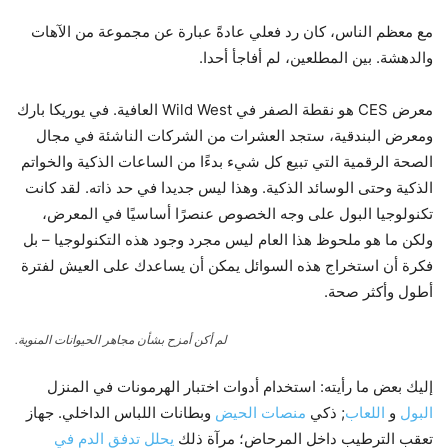
مع معظم الناس، كان رد فعلي عادةً عبارة عن مجموعة من الآهات
والدهشة. بين المطلعين، لم أفاجأ أحدا.
معرض CES هو نقطة الصفر في Wild West العافية. في يوريكا بارك
ومعرض البندقية، ستجد العشرات من الشركات الناشئة في مجال
الصحة الرقمية التي تبيع كل شيء بدءًا من الساعات الذكية والخواتم
الذكية وحتى الوسائد الذكية. وهذا ليس جديدا في حد ذاته. لقد كانت
تكنولوجيا البول على وجه الخصوص عنصرًا أساسيًا في المعرض،
ولكن ما هو ملحوظ هذا العام ليس مجرد وجود هذه التكنولوجيا – بل
فكرة أن استخراج هذه السوائل يمكن أن يساعدك على العيش لفترة
أطول وأكثر صحة.
لم أكن أمزح بشأن مجاهر الحيوانات المنوية.
إليك بعض ما رأيته: استخدام أدوات اختبار الهرمونات في المنزل
البول
و
اللعاب
; ذكي
منصات الحيض
وبطانات اللباس الداخلي. جهاز
تعقب الترطيب داخل المرحاض؛ مرآة ذلك
يحلل تدفق الدم في