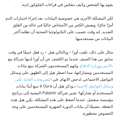
يقوم بها الشخص وكيف تنعكس في قراءات الجلوكوز لديه.
لكن المشكلة الأخرى هي خصوصية البيانات. يعد إجراء اختبارات الدم
أمرًا جائرًا، ويعيش الكثير من الأشخاص حاليًا في حالة من القلق
الشديد. إنه وقت عصيب على التكنولوجيا الصحية أن تطلبه
أكثر
البيانات من مستخدميها.
مثال على ذلك، تلقت أورا – وبالتالي هيل – رد فعل عنيفًا في وقت
سابق من هذا الصيف عندما تم الكشف عن أن أورا لديها شراكة مع
بالانتير ووزارة الدفاع
. واتهم المستخدمون الشركة ببيع بيانات
المستخدمين ومشاركتها، مما اضطر هيل إلى الظهور على وسائل
التواصل الاجتماعي لدحض الاتهام. في
التصريحات العامة على
وسائل التواصل الاجتماعي
وذكر هيل أن Oura لا تبيع أبدًا بيانات
المستخدم أو تشاركها؛ تشير شراكة Palantir المعنية إلى برنامج
مؤسسة منفصل. عندما أضغط على هذه المشكلة، يكرر هيل هذه
النقطة، مضيفًا أن بيانات الدورة الشهرية للمستخدمين على وجه
الخصوص محظورة.