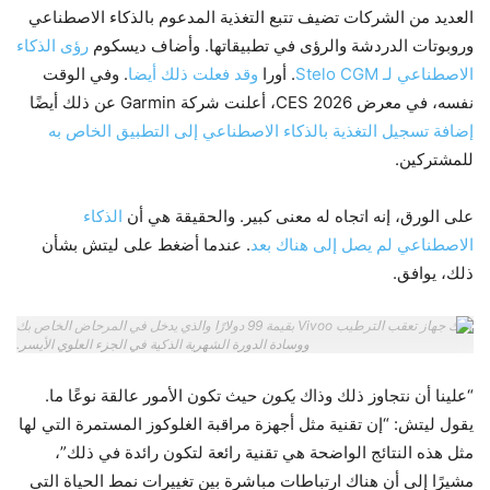
العديد من الشركات تضيف تتبع التغذية المدعوم بالذكاء الاصطناعي
وروبوتات الدردشة والرؤى في تطبيقاتها. وأضاف ديسكوم
رؤى الذكاء
الاصطناعي لـ Stelo CGM
. أورا
وقد فعلت ذلك أيضا
. وفي الوقت
نفسه، في معرض CES 2026، أعلنت شركة Garmin عن ذلك أيضًا
إضافة تسجيل التغذية بالذكاء الاصطناعي إلى التطبيق الخاص به
للمشتركين.
على الورق، إنه اتجاه له معنى كبير. والحقيقة هي أن
الذكاء
الاصطناعي لم يصل إلى هناك بعد
. عندما أضغط على ليتش بشأن
ذلك، يوافق.
إليك جهاز تعقب الترطيب Vivoo بقيمة 99 دولارًا والذي يدخل في المرحاض الخاص بك
ووسادة الدورة الشهرية الذكية في الجزء العلوي الأيسر.
“علينا أن نتجاوز ذلك وذاك
يكون
حيث تكون الأمور عالقة نوعًا ما.
يقول ليتش: “إن تقنية مثل أجهزة مراقبة الغلوكوز المستمرة التي لها
مثل هذه النتائج الواضحة هي تقنية رائعة لتكون رائدة في ذلك”،
مشيرًا إلى أن هناك ارتباطات مباشرة بين تغييرات نمط الحياة التي