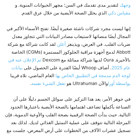
وجهك
لتقدير مدى تقدمك في السن؛ مجهر الحيوانات المنوية. و
مقياس ذكي
الذي يحلل الصحة الأيضية من خلال عرق القدم.
إنها ليست مجرد شركات ناشئة صغيرة أيضًا. تفتح الأسماء الأكبر في
المجال أيضًا منصاتها لاستيعاب مصادر البيانات التي تتجاوز معدل
ضربات القلب. في العرض، ويذينغز
أعلن
لقد كانت شراكة مع شركة
Abbott لدمج أجهزة مراقبة الجلوكوز المستمرة (CGMs) الخاصة
بالأخيرة. Oura لديها شراكة مماثلة مع Dexcom
تم الإعلان عنه في
عام 2025
. أضاف Whoop أيضًا القدرة على الحصول على
بيانات
لوحة الدم مدمجة في التطبيق الخاص بها
العام الماضي، تلاه قريبا
بواسطة أورا
والآن Ultrahuman هو
تفعل الشيء نفسه
.
في جوهر الأمر، يعد هذا التركيز على سوائل الجسم دليلًا على أن
الصناعة بأكملها تضاعف اهتمامها بالصحة الأيضية باعتبارها الحدود
التالية. حيث بدأت الصحة الرقمية بصحة القلب والأوعية الدموية، فإن
المرحلة التالية تتوقف على عملية التمثيل الغذائي لديك. لذلك بعد
تسجيل عشرات الآلاف من الخطوات على أرض المعرض، جلست مع