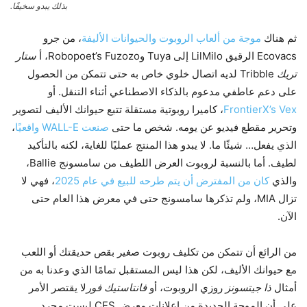
بذلك يبدو سخيفًا.
ثم هناك
موجة من ألعاب الروبوت والحيوانات الأليفة
، من جرو
Ecovacs الرقيق LilMilo إلى Tuya وRobopoet’s Fuzozo، أ
ستار
تريك
Tribble لديه اتصال خلوي خاص به حتى تتمكن من الحصول
على دعم عاطفي مدعوم بالذكاء الاصطناعي أثناء التنقل. أو
FrontierX’s Vex
، كاميرا روبوتية مستقلة تتبع حيوانك الأليف لتصوير
وتحرير مقطع فيديو عن يومه. شخص ما حتى
صنعت WALL-E واقعيًا
،
الذي يفعل… شيئًا ما. لا يبدو هذا المنتج عمليًا للغاية، لكنه بالتأكيد
لطيف. أما بالنسبة لروبوت العرض اللطيف من سامسونج Ballie،
والذي
كان من المفترض أن يتم طرحه للبيع في عام 2025
، فهي لا
تزال MIA، ولم تذكرها سامسونج حتى في معرض هذا العام حتى
الآن.
من الرائع أن تتمكن من تكليف روبوت صغير بقص حديقتك أو اللعب
مع حيوانك الأليف، لكن هذا ليس المستقبل تمامًا الذي وعدنا به من
أمثال
ذا جيتسونز
روزي الروبوت، أو
فانتاستيك فور
لا يقتصر الأمر
على أن الموجة الجديدة من إعلانات معرض CES ليست مجرد