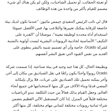
أو تعبئة الحقائب، أو تحميل الشاحنات، ولكن لم يكن هناك أي شيء
مصمم للقيام بأكثر من واحدة من هذه الوظائف.
قال لي نائب الرئيس التنفيذي جيمس ماثيوز: “عندما تكون لديك بيئة
خاضعة للرقابة يمكنك تغييرها والتلاعب بها، فمن الأفضل عمومًا
استخدام أداة محددة لوظيفة معينة”، موضحًا أن “القدرة على
التكيف” الأساسية لجاذبية الروبوتات البشرية ليست أولوية بالنسبة
لشركة Ocado، خاصة وأن أي تصميم شبيه بالبشر ينطوي على
العديد من نفس القيود التي تعيق البشر أنفسهم.
وبطبيعة الحال، كل هذا جيد وجيد في بيئة صناعية. إذا صممت شركة
Ocado روبوتًا واحدًا يكون رائعًا في نقل الصناديق من مكان إلى آخر،
وآخر يمكنه تحميل تلك الصناديق على عربات، فلا يزال بإمكانه
المضي قدمًا وبناء الآلاف من كل منها لاستخدامها في جميع أنحاء
العالم، وجعل القيام بذلك فعالاً من حيث التكلفة. تبدو الرياضيات
مختلفة قليلاً في المنزل. إذا كان المستقبل الآلي العظيم يتضمن
شراء ثمانية روبوتات مختلفة لثماني مهام مختلفة، كل منها أكثر