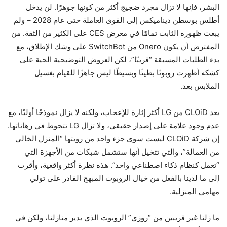
البشر، فإنها لا تزال مجرد ضجيج أكثر من كونها جوهرًا. لن يدخل
أطلس بوسطن ديناميكس إلى القوى العاملة حتى عام 2028 – ولم
يبعث ظهوره الثابت تمامًا في معرض CES على الكثير من الثقة. من
المفترض أن يكون Onero من SwitchBot على وشك الإطلاق، مع
بدء الطلبات المسبقة “قريبًا”، لكن العروض التوضيحية الحية على
كشكه أظهرت روبوتًا بطيئًا وبسيطًا ليس جاهزًا للقيام بغسيل
الملابس بعد.
يعد CLOiD من LG أكثر إثارة للإعجاب، ولكنه لا يزال نموذجًا أوليًا، مع
عدم وجود علامة على إصدار حقيقي، ولا تزال LG تتحوط في رهاناتها.
إن شركة CLOiD ليست سوى جزء واحد من رؤيتها “المنزل الخالي
من العمالة”، والتي تتخيل أنها ستشمل شبكات من الأجهزة التي
“تعمل كنظام ذكاء اصطناعي واحد”. هذه نظرة أكثر واقعية، وأقرب
إلى ما لدينا بالفعل من خيال الروبوت المبهج القادر على تولي
مهامي المنزلية.
ما زلنا غير قريبين من “روزي” الروبوت الذي يدير منازلنا، ولكن في