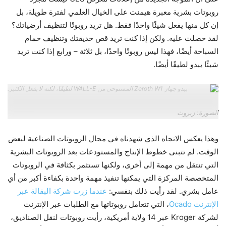
روبوتات بشرية معبرة هيمنت على الخيال العلمي لفترة طويلة، بل
إن كل منها يفعل شيئًا واحدًا فقط. هل تريد روبوتًا لتنظيف أرضياتك؟
لقد حصلت عليه. ولكن إذا كنت تريد قص حديقتك وتنظيف حمام
السباحة أيضًا، فهذا ليس روبوتًا واحدًا، بل ثلاثة – ورابع إذا كنت تريد
شيئًا يبدو لطيفًا أيضًا.
يبدو جهاز Zeroth W1 المستوحى من WALL-E لطيفًا، لكنه لا يفعل الكثير.
الصورة: زيروث
وهذا يعكس الاتجاه الذي شهدناه في مجال الروبوتات الصناعية لبعض
الوقت. لم تتبنى خطوط الإنتاج والمستودعات بعد الروبوتات البشرية
التي تنتقل من مهمة إلى أخرى، ولكنها تستثمر بكثافة في الروبوتات
المتخصصة المركزة التي يمكنها تنفيذ مهمة واحدة بكفاءة أكبر من أي
عامل بشري. لقد رأيت ذلك بنفسي:
عندما زرت شركة البقالة عبر
الإنترنت Ocado
، التي تتعامل روبوتاتها مع الطلبات عبر الإنترنت
لشركة Kroger عبر 14 ولاية أمريكية، رأيت روبوتات لنقل الصناديق،