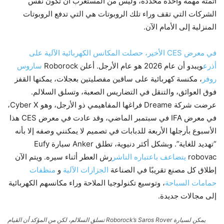
أتمتة مهمة واحدة محددة، وليس من المستغرب أن تكون نفس
الشركات التي تقف وراء تلك الروبوتات هي التي تدفع الروبوتات
المنزلية إلى الأمام الآن.
في معرض CES الأخير، حصلت المكانس الكهربائية الآلية على
أذرع
ويبدو أن عام 2026 هو عام الأرجل. أعلن Roborock
ساروس
روفر
، مكنسة كهربائية على ساقين مفصليتين بعجلات، يمكنها القفز
فوق العوائق، والتنقل في التضاريس الصعبة، وتسلق السلالم.
عرضت شركة Dreame فراغها المفاهيمي ذو الأرجل، وهو Cyber ​​X،
في معرض IFA في سبتمبر الماضي، وقد عادت في معرض CES هذا
الأسبوع بأرجلها الأربعة للدبابات في تصميم لا يمكنني وصفه إلا بأنه
“تهديد للغاية”. وبشكل أكثر دنيوية، تطلق Anker سيارة Eufy
robovac
يتضاعف باعتباره الناشر
‎رش العطر أثناء سيره. ويتم الآن
إطلاق كل مصنع تقريبًا في الصناعة
الجزازات الآلية
و
منظفات
حمامات السباحة
، وتوسيع تكنولوجيا الملاحة وراء مكانسهم الكهربائية
إلى مجالات جديدة.
يمكن لسيارة Roborock’s Saros Rover تسلق السلالم، لكن من المؤكد أن القيام