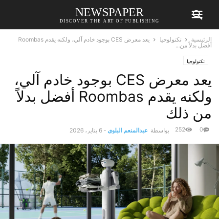
NEWSPAPER
DISCOVER THE ART OF PUBLISHING
الرئيسية
تكنولوجيا
يعد معرض CES بوجود خادم آلي، ولكنه يقدم Roombas
أفضل بدلاً من...
تكنولوجيا
يعد معرض CES بوجود خادم آلي،
ولكنه يقدم Roombas أفضل بدلاً
من ذلك
252
0
بواسطة
عبدالمنعم البلوي
-
6 يناير، 2026