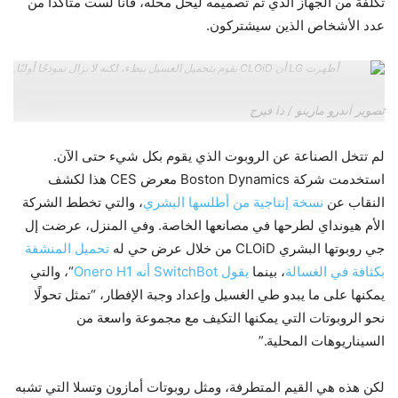
تكلفة من الجهاز الذي تم تصميمه ليحل محله، فأنا لست متأكدًا من
عدد الأشخاص الذين سيشتركون.
أظهرت LG أن CLOiD يقوم بتحميل الغسيل ببطء، لكنه لا يزال نموذجًا أوليًا.
تصوير أندرو مارينو / ذا فيرج
لم تتخل الصناعة عن الروبوت الذي يقوم بكل شيء حتى الآن.
استخدمت شركة Boston Dynamics معرض CES هذا لكشف
النقاب عن
نسخة إنتاجية من أطلسها البشري
، والتي تخطط الشركة
الأم هيونداي لطرحها في مصانعها الخاصة. وفي المنزل، عرضت إل
جي روبوتها البشري CLOiD من خلال عرض حي له
تحميل المنشفة
بكثافة في الغسالة
، بينما
يقول SwitchBot أنه Onero H1
“، والتي
يمكنها على ما يبدو طي الغسيل وإعداد وجبة الإفطار، “تمثل تحولًا
نحو الروبوتات التي يمكنها التكيف مع مجموعة واسعة من
السيناريوهات المحلية.”
لكن هذه هي القيم المتطرفة، ومثل روبوتات أمازون وتسلا التي تشبه