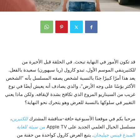
قد تكون الأمور في النهاية تبحث. في الحلقة قبل الأخيرة من
للكثيرين
في الموسم الأول، تبدو كارول (ريا سيهورن) سعيدة بالفعل.
يعد هذا أمرًا كبيرًا جدًا بالنسبة لشخص يصفه المسلسل بأنه “الشخص
الأكثر بؤسًا على وجه الأرض”، والذي يصادف أنه يعيش أيضًا في نوع
غريب من السيناريو المروع الذي تكافح بشدة لإيقافه. ولكن ماذا يعني
التغيير في سلوكها بالنسبة للعرض وهو يتحرك نحو النهاية؟
مرحبا بكم في موقعنا الأسبوعية
حافة
-مناقشة المشترك
للكثيرين
،
مسلسل الخيال العلمي الجديد على Apple TV
من
سيئة للغاية
المبدع فينس جيليجان
. يتبع العرض كارول كواحدة من حفنة من