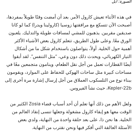
الصورة: أبل
في هذه الأثناء تعيش كارول الأمر. بعد أن أمضت وقتًا طويلاً بمفردها،
أصبحت الآن تتسكع مع مرافقتها زوسيا (كارولينا ويدرا) كما لو كانا
صديقين مقربين. يذهبون للمشي لمسافات طويلة والتدليك. يلعبون
الورق معًا. وعلى طول الطريق، تتعلم كارول بعض الأشياء الأكثر
أهمية حول الخلية. أولاً، يتواصلون باستخدام شكل ما من أشكال
التيار الكهربائي، ويحدث ذلك دون وعي، “مثل التنفس”. لقد أبقوا
أيضًا القطارات تعمل من أجل نقل الطعام، وينامون متجمعين معًا في
مساحات كبيرة مثل ساحات الهوكي للحفاظ على الموارد، ويقومون
ببناء نوع من التلسكوب العملاق من أجل إرسال إشارة مرة أخرى إلى
Kepler-22b، حيث نشأ الفيروس.
ولعل الأهم من ذلك أنها تعلم أن أحد أسباب قضاء Zosia الكثير من
الوقت معها هو إبقاء كارول مشغولة وجعلها تنسى إنقاذ العالم من
الخلية. ها نحن ذا، على بعد حلقة واحدة من النهاية، ولدي بعض
الأسئلة العالقة التي أفكر فيها ونحن نقترب من النهاية.