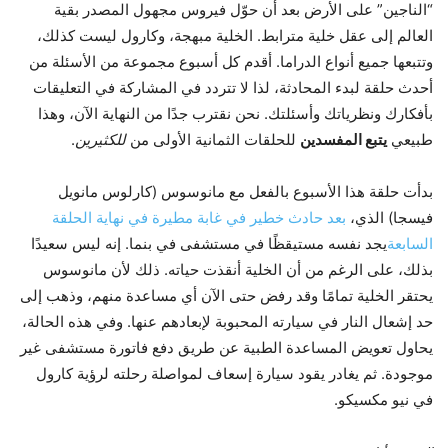
“الناجين” على الأرض بعد أن حوّل فيروس مجهول المصدر بقية
العالم إلى عقل خلية مترابط. الخلية مبهجة، وكارول ليست كذلك،
وتتبعها جميع أنواع الدراما. أقدم كل أسبوع مجموعة من الأسئلة من
أحدث حلقة لبدء المحادثة، لذا لا تتردد في المشاركة في التعليقات
بأفكارك ونظرياتك وأسئلتك. نحن نقترب جدًا من النهاية الآن، وهذا
طبيعي
يتبع المفسدين
للحلقات الثمانية الأولى من
للكثيرين
.
بدأت حلقة هذا الأسبوع بالفعل مع مانوسوس (كارلوس مانويل
فيسجا) الذي،
بعد حادث خطير في غابة مطيرة في نهاية الحلقة
السابعة
يجد نفسه مستيقظًا في مستشفى في بنما. إنه ليس سعيدًا
بذلك، على الرغم من أن الخلية أنقذت حياته. ذلك لأن مانوسوس
يحتقر الخلية تمامًا وقد رفض حتى الآن أي مساعدة منهم، وذهب إلى
حد إشعال النار في سيارته المحبوبة لإبعادهم عنها. وفي هذه الحالة،
يحاول تعويض المساعدة الطبية عن طريق دفع فاتورة مستشفى غير
موجودة. ثم يغادر يقود سيارة إسعاف لمواصلة رحلته لرؤية كارول
في نيو مكسيكو.