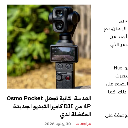
الأخرى
رة من الإعلان، مع
أبعد من
ضر الذي
كانت إجابات مساعد الطيار مربكة للغاية عندما قدمت تطبيقًا مهيأ بالكامل لأضواء Philips Hue الخاصة بي. لقد حدد تطبيق Hue
 شعرت
الضوء على
ندما تطلب ذلك، كما
العدسة الثانية تجعل Osmo Pocket
4P من DJI كاميرا الفيديو الجديدة
المفضلة لدي
لوصفة على
مراجعات
30 يوليو، 2026