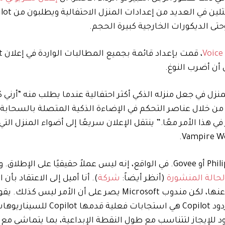
ى الديكورات الخارجية كبيرة الحجم.
، قمت
 أن أضرب النوغ.
 مساعدة مالك المنزل في جعل منزله الذكي أكثر احتفالية عندما يطلب منه “أرن
ن خلال عناصر التحكم في الإضاءة الذكية المتصلة بالسحابة
 هذا الأمر معًا.” ينتقل الإعلان سريعًا إلى أضواء المنزل الت
Relecloud ليست شركة معروفة للمنازل الذكية مثل Philips Hue أو Govee. في الواقع، إنه ليس عملاً حقيقيًا عل
حالة المنشورة
(أنظر أيضاً:
شركة
). أنا أميل إلى الاعتقاد بأن
، “جميع ردود Copilot هي استجابات فعلية قدمها Copilot للسينا
د للإيجاز لتتناسب مع طول النقطة الإبداعية، بما يتماشى م