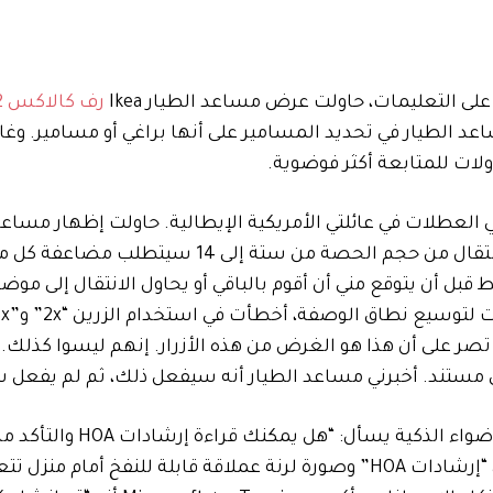
ى التعليمات، حاولت عرض مساعد الطيار Ikea
رف كالاكس 2×4
د الطيار في تحديد المسامير على أنها براغي أو مسامير. وغالب
ات للمتابعة أكثر فوضوية.
طلات في عائلتي الأمريكية الإيطالية. حاولت إظهار مساعد 
. لقد اعترفت بأن الانتقال من حجم الحصة من ستة إلى 14 سي
ط قبل أن يتوقع مني أن أقوم بالباقي أو يحاول الانتقال إلى موض
ب 14 حصة بالضبط، وظلت تصر على أن هذا هو الغرض من هذه الأزرار. إنهم ليسوا كذ
ستند. أخبرني مساعد الطيار أنه سيفعل ذلك، ثم لم يفعل شي
المثال الأخير في الإعلان هو أن صاحب المنزل الذي يحمل الأضواء الذكية
أخالف أي قواعد؟” تظهر على الشاشة وثيقة ملفقة بعنوان “إرشادات HOA” وصورة لرنة عملاقة قابلة للنفخ أما