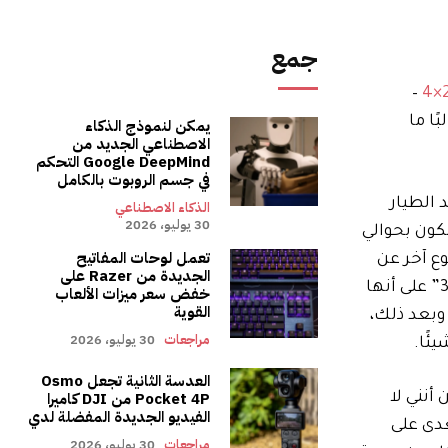
جمع
–
ًا ما
يمكن لنموذج الذكاء
الاصطناعي الجديد من
Google DeepMind التحكم
في جسم الروبوت بالكامل
الطيار
الذكاء الاصطناعي
30 يوليو، 2026
تطلب مضاعفة كل مكون بحوالي
تعمل لوحات المفاتيح
وع آخر عن
الجديدة من Razer على
طريق طرح سؤال علي. عندما لاحظت أن الموقع لديه خيارات لتوسيع نطاق الوصفة، أخطأت في استخدام الزرين “2x” و”3x” على أنها
خفض سعر ميزات الألعاب
القوية
لك. وبعد ذلك،
مراجعات
30 يوليو، 2026
ئًا.
العدسة الثانية تجعل Osmo
Pocket 4P من DJI كاميرا
 يسأل: “هل يمكنك قراءة إرشادات HOA والتأكد من أنني لا
الفيديو الجديدة المفضلة لدي
م منزل تتعدى على
مراجعات
30 يوليو، 2026