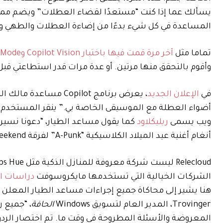
المساعدة في كل شيء بدءًا من إضاءة العطلات والطهي وحت
تماما مثل
آخر مرة قمت فيها باختبار Copilot Vision وVoice Mode
وأقوم بالتحقق منها مرتين. أو عدة مرات قدر استطاعتي قبل
في
الإعلان الجديد
، يعرض برنامج Copilot
أضواء العطلة مع الموسيقى الخاصة بي.” ينقر المستخدم م
ويب يسمى
ريليكلاود
كما يقول مساعد الطيار، “دعونا نسير في
أنغام أغنية عيد الميلاد الكلاسيكية “A-Punk” لفرقة Vampire Weekend.
الشركات الخيالية التي تستخدمها مايكروسوفت
دراسات ال
Trovinger، المدير العام لتسويق Windows
الحافة
المعروضة والأسئلة المطروحة في وقت ما. تم اختصار الردو