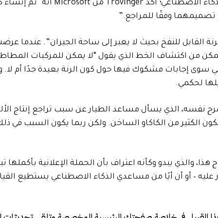
الممتلكات المجاورة. تبدو الصورة أيضًا مُنشأة بواسطة الذكاء الاصطناعي
ة القابل للنفخ بحيث لا يعبر إلى ساحة الجيران”. عندما عرض
د تمكن من اكتشاف الخط الذي يقول “لا يمكن للمركبات المطاطي
سوى إجابات مشكوك فيها حول كون الرنة بعيدة جدًا أم لا. وي
جيلها لحكمي.
مرح نفسه، الذي يسأل مساعد الطيار عن سبب تراجع إنتاج الأل
ون الكثير من الكاكاو الساخن. ولكن ربما يكون السبب في ذلك
من تسليمها إلى فريق التسويق في Microsoft لإدراج هذا، والذي يبدو وكأنه اعتراف بأن الحملة الإعلانية بأكمل
 Copilot يمكنه فعل ما تقول Microsoft أنه قادر عليه – أو أن أيًا من مساعدي الذكاء الاصطناعي يستطيع 
ذا القبيل في خلاصة صفحتك الرئيسية المخصصة وتلقي تحديثات ال