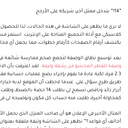
“14!” يتدخل ممثل آخر، شريكه على الأرجح.
لا نرى ما يظهر على الشاشة في هذه الحالات، لذا للحصول عل
كلاسيكي مع أدلة التجميع المتاحة على الإنترنت. استمر مساع
يكتشف أرقام الصفحات كأرقام خطوات، مما يجعل أي محاول
يعد توسيع نطاق الوصفة لتجمع ضخم ممارسة شائعة في الع
وصفة للفطر المحشو من
رشفة وليمة
2.3 مرة، لكنه عادة ما يقوم بإجراء بضع عمليات حسابية فق
أزرار زائد وناقص تسمح لي بطل
كمحاولة أخيرة، طلبت منه حساب كل مكون وتوضيحه لي في م