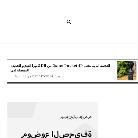
العدسة الثانية تجعل Osmo Pocket 4P من DJI كاميرا الفيديو الجديدة
المفضلة لدي
يعد Osmo Pocket 4P من DJI عرضًا...