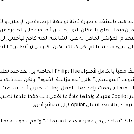
 الاختبار باستخدام Copilot بطريقتين: إحداهما باستخدام صورة ثابتة لواجهة الإضاءة من الإعلان، و
Philips Hue Syn. قام Copilot بأفضل تخمين فيما يتعلق بالمكان الذي يجب أن أنقر فيه على الصو
خدام المؤشر الخاص به على الشاشة، لكنه كافح ليأخذني إلى 
 على شيء ما عندما لم يكن كذلك، وكان يهلوس زر “تطبيق” الأخ
ة التبويب “الموسيقى” والزر “بدء مزامنة الضوء”. ولكن بعد ذلك
الترفيه التي قمت بإعدادها بالفعل، وظلت تخبرني أنها سلطت 
أشياء على شاشتي بينما لم تكن كذلك. تعد ميزة تمييز مؤشر Copilot مفيدة، ولكنها عادةً ما تفعل ذلك فقط ع
تقال Copilot إلى نصائح أخرى.
في ذلك “ساعدني في معرفة هذه التعليمات” و”قم بتحويل هذه ا