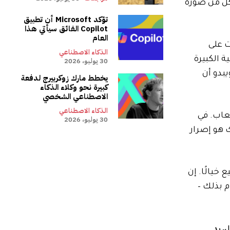
؛ أكد Trovinger من Microsoft أنه “تم إنشاء كل من صورة
تؤكد Microsoft أن تطبيق
Copilot الفائق سيأتي هذا
العام
ت على
الذكاء الاصطناعي
ة الكبيرة
30 يوليو، 2026
بدو أن
يخطط مارك زوكربيرج لدفعة
كبيرة نحو وكلاء الذكاء
الاصطناعي الشخصي
الذكاء الاصطناعي
عاب. في
30 يوليو، 2026
 هو إصرار
ها تبيع خيالًا. إن
القيام بذلك –
بريد