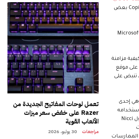
يسألك عما إذا كنت “مستعدًا لقضاء العطلات” ويضم ممثلين في العديد من إعدادات المنزل الاحتفالية ويطلبون من Copilot بعض
 بإعداد قائمة بجميع المطالبات الواردة في إعلان Microsoft
ي كيفية مزامنة
 على موقع
ي تنبض على
ى الإطلاق. وهي إحدى
تعمل لوحات المفاتيح الجديدة من
 استخدامه
Razer على خفض سعر ميزات
هنا يشير إلى محاكاة جميع إجراءات مساعد الطيار المعلن عنها، لكن مندوب Microsoft يصر على أن الأمر ليس كذلك. يقول Nicci
الألعاب القوية
ريوهات
مراجعات
30 يوليو، 2026
ع الممارسات