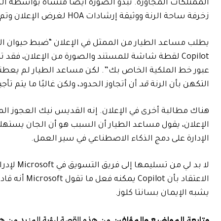
زخرفة ساحة الرنة ووثيقة إرشادات HOA لغرض الإعلان وتم تصميمهما وفقًا للمراجع.”
يطلب مساعد الطيار من الممثل في الإعلان “ضبط حيوان الرن
Copilot لقطة شاشة للمستند والصورة من الإعلان، فق
عبور خط الملكية الخاص بك”. لكن مساعد الطيار لم يعطني 
التكهن بأن الرنة
قد
أن أتجاوز الحدود، ولكن غالبًا ما يتم تأ
هناك مطالبة أخرى في الإعلان. إنه القديس نيك العجوز ال
الإعلان، يقول مساعد الطيار أن السبب هو أن الجان يستهلك
الإدارة على دمج الذكاء الاصطناعي في سير العمل.
لا بد لي 
الاعتقاد بأن
يشبه الإيمان بسانتا كلوز.
متابعة المواضيع والمؤلفين
من هذه القصة لرؤية المزيد من ه