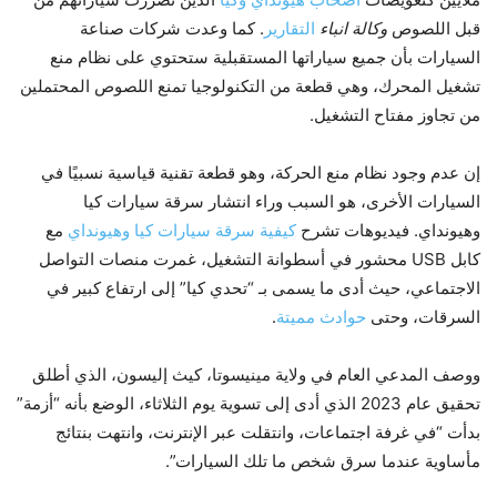
قبل اللصوص
وكالة انباء
التقارير
. كما وعدت شركات صناعة
السيارات بأن جميع سياراتها المستقبلية ستحتوي على نظام منع
تشغيل المحرك، وهي قطعة من التكنولوجيا تمنع اللصوص المحتملين
من تجاوز مفتاح التشغيل.
إن عدم وجود نظام منع الحركة، وهو قطعة تقنية قياسية نسبيًا في
السيارات الأخرى، هو السبب وراء انتشار سرقة سيارات كيا
وهيونداي. فيديوهات تشرح
كيفية سرقة سيارات كيا وهيونداي
مع
كابل USB محشور في أسطوانة التشغيل، غمرت منصات التواصل
الاجتماعي، حيث أدى ما يسمى بـ “تحدي كيا” إلى ارتفاع كبير في
السرقات، وحتى
حوادث مميتة
.
ووصف المدعي العام في ولاية مينيسوتا، كيث إليسون، الذي أطلق
تحقيق عام 2023 الذي أدى إلى تسوية يوم الثلاثاء، الوضع بأنه “أزمة”
بدأت “في غرفة اجتماعات، وانتقلت عبر الإنترنت، وانتهت بنتائج
مأساوية عندما سرق شخص ما تلك السيارات”.