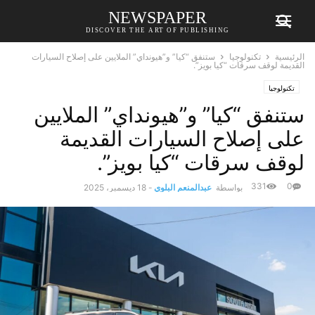
NEWSPAPER
DISCOVER THE ART OF PUBLISHING
الرئيسية
تكنولوجيا
ستنفق “كيا” و”هيونداي” الملايين على إصلاح السيارات
القديمة لوقف سرقات “كيا بويز”.
تكنولوجيا
ستنفق “كيا” و”هيونداي” الملايين
على إصلاح السيارات القديمة
لوقف سرقات “كيا بويز”.
331
0
بواسطة
عبدالمنعم البلوي
-
18 ديسمبر، 2025