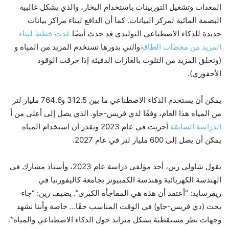
المعدات وتشغيل التوربينات باستخدام البخار، والذي يشكل غالبية
البصمة المائية لمركز البيانات. كما أن الدافع لبناء مراكز بيانات
جديدة للذكاء الاصطناعي التوليدي قد حدث أيضًا
غذت خطط لبناء
المزيد من محطات الطاقة
والتي بدورها تستخدم المزيد من المياه و
(وتخلق المزيد من التلوث بالغازات الدفيئة إذا حرقت الوقود
الأحفوري).
يمكن أن يستخدم الذكاء الاصطناعي ما بين 312.5 و764.6 مليار لتر
من المياه هذا العام، وفقًا لدي فريس-جاو. الذي يصل إلى أعلى من أ
الدراسة السابقة
أجريت في عام 2023 وتقدر أن استخدام المياه
يمكن أن يصل إلى 600 مليار لتر في عام 2027.
يقول شاولي رين، أحد مؤلفي دراسة عام 2023، وأستاذ مشارك في
الهندسة الكهربائية وهندسة الكمبيوتر بجامعة كاليفورنيا في
ريفرسايد: “أعتقد أن هذه هي المفاجأة الكبرى”. يضيف رين: “جاء
بحث (دي فريس-جاو) في الوقت المناسب حقًا… خاصة وأننا نشهد
وجهات نظر مستقطبة بشكل متزايد حول الذكاء الاصطناعي والمياه”.