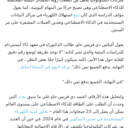
للذكاء الاصطناعي وهي تصبح جزءًا من المهام اليومية، كما يقول
مؤلف الدراسة الذي كان
تتبع
استهلاك الكهرباء في مراكز البيانات
المستخدمة في الذكاء الاصطناعي وتعدين العملات المشفرة على مر
السنين.
يقول أليكس دي فريس جاو، طالب الدكتوراه في معهد VU أمستردام
للدراسات البيئية والذي نشر كتابه: “لا توجد طريقة لوضع رقم دقيق
للغاية حول هذا الأمر، لكنه سيكون كبيرًا حقًا بغض النظر… في
النهاية، يدفع الجميع ثمن ذلك”.
ورقة اليوم في المجلة
أنماط
.
“في النهاية، الجميع يدفع ثمن ذلك.”
ولتحليل هذه الأرقام، اعتمد دي فريس جاو على ما سبق
بحث
التي
وجدت أن الطلب على الطاقة للذكاء الاصطناعي على مستوى العالم
يمكن أن يصل إلى 23 جيجاوات هذا العام –
تجاوز كمية الكهرباء
المستخدمة في تعدين البيتكوين
في عام 2024. في حين أن العديد
من شركات التكنولوجيا تكشف عن الأرقام الإجمالية لانبعاثاتها