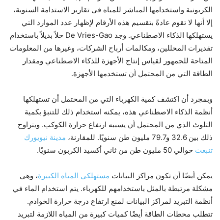
الكربونية واستخدامها المباشر للمياه في تقارير الاستدامة السنوية،
إلا أنها لا تقوم عادةً بتقسيم هذه الأرقام لإظهار عدد الموارد التي
يستهلكها الذكاء الاصطناعي. وجد De Vries-Gao حلاً بديلاً باستخدام
تقديرات المحللين، ومكالمات أرباح الشركات، وغيرها من المعلومات
المتاحة للجمهور لقياس إنتاج الأجهزة للذكاء الاصطناعي ومقدار
الطاقة التي من المحتمل أن تستخدمها الأجهزة.
وبمجرد أن اكتشف كمية الكهرباء التي من المحتمل أن تستهلكها
أنظمة الذكاء الاصطناعي هذه، يمكنه استخدام ذلك للتنبؤ بكمية
التلوث الذي من المحتمل أن يسببه ارتفاع حرارة الكوكب. ويتراوح
ذلك بين 32.6 و79.7 مليون طن سنويًا. للمقارنة،
مدينة نيويورك
تنبعث
حوالي 50 مليون طن من ثاني أكسيد الكربون سنويًا.
يمكن أيضًا أن تكون مراكز البيانات
مستهلكي المياه الكبيرة
، وهي
مشكلة مرتبطة بالمثل باستخدامهم للكهرباء. يتم استخدام الماء في
أنظمة التبريد لمراكز البيانات لمنع ارتفاع درجة حرارة الخوادم.
تتطلب محطات الطاقة أيضًا كميات كبيرة من المياه اللازمة لتبريد