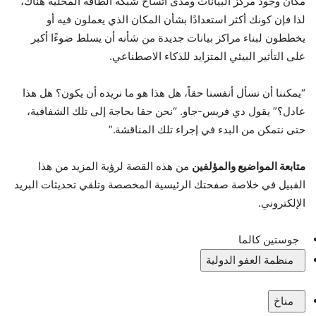
مكان وجود مركز البيانات ومدى اتساخ شبكة الطاقة المحلية هناك،
لذا فإن كونك أكثر استعدادًا بشأن المكان الذي يعملون فيه أو
يخططون لبناء مراكز بيانات جديدة من شأنه أن يسلط ضوءًا أكبر
على التأثير البيئي المتزايد للذكاء الاصطناعي.
“يمكننا أن نسأل أنفسنا حقاً، هل هذا هو ما نريده أن يكون؟ هل هذا
عادل؟” يقول دي فريس-جاو. “نحن حقا بحاجة إلى تلك الشفافية،
حتى نتمكن من البدء في إجراء تلك المناقشة.”
متابعة المواضيع والمؤلفين
من هذه القصة لرؤية المزيد من هذا
القبيل في خلاصة صفحتك الرئيسية المخصصة وتلقي تحديثات البريد
الإلكتروني.
جوستين كالما
منظمة العفو الدولية
مناخ