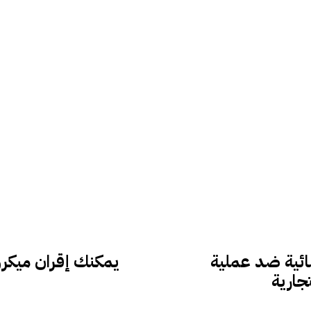
رفع دعوى قضائية ضد عملية
يمكنك إقران ميكروف
تجارية