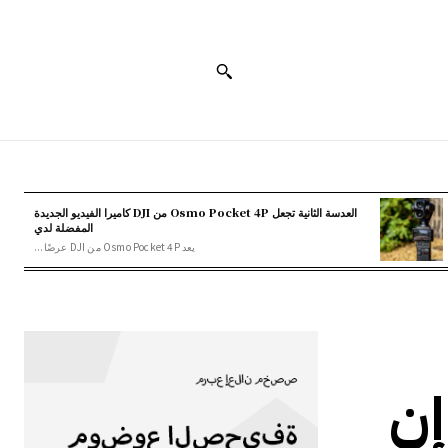
العدسة الثانية تجعل Osmo Pocket 4P من DJI كاميرا الفيديو الجديدة
المفضلة لدي
يعد Osmo Pocket 4P من DJI عرضًا...
لرئيس التنفيذي لشركة Larian إن