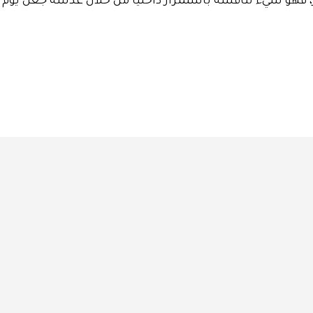
عر، فهو شيء نناقشه باستمرار داخليًا من خلال عدسة جعل يوم