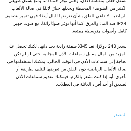
بشكل خاص بملاءمة الأذن، والتي توفر ختمًا آمنًا يمنع بشكل طبيعي
الكثير من الضوضاء المحيطة ويجعلها خيارًا لائقًا في صالة الألعاب
الرياضية. لا داعي للقلق بشأن تعرضها للبلل أيضًا: فهي تتميز بتصنيف
IPX4 ضد الماء والعرق. كما أنها توفر صوتًا رائعًا، مع صوت جهير
كامل وأصوات متوسطة ممتعة.
بسعر 248 دولارًا، تعد XM5 صفقة رائعة بحد ذاتها، لكنك تحصل على
المزيد من المال مقابل سماعات الأذن المجانية. حتى لو لم تكن
بحاجة إلى سماعات الأذن في الوقت الحالي، يمكنك استخدامها في
صالة الألعاب الرياضية دون القلق من تعرضها للتلف بطريقة أو
بأخرى. أو، إذا كنت تشعر بالكرم، فيمكنك تقديم سماعات الأذن
لصديق أو أحد أفراد العائلة في العطلات.
المصدر