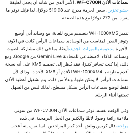
سماعات الأذن WF-C700N
، الأمر الذي من شأنه أن يجعل لطيفة
حشو تخزين
. سعر الحزمة مدرج عند 519.98 دولارًا، لذا فإنك توفر ما
يقرب من 272 دولارًا مع هذه الصفقة.
تتميز WH-1000XM5 بتصميم مريح للغاية، مع وسائد أذن أوسع
وتوفر القدر المناسب من الوسادة. سماعات الرأس كانت في الآونة
الأخيرة
مدعومة بالميزات الجديدة
أيضًا، بما في ذلك مشاركة الصوت
ومساعد الذكاء الاصطناعي للمحادثة Gemini Live من Google. ومع
ذلك، إذا كنت تسافر كثيرًا، فقد يُنظر إلى تصميم XM5 على أنه نسخة
أقدم مقارنة بـ WH-1000XM4 الأقدم أو XM6 الأحدث. وذلك لأن
سماعات الرأس لا يمكن طيها. وبدلاً من ذلك، يتم تشغيل أغطية الأذن
فقط لوضع سماعات الرأس بشكل مسطح، لذلك ليس من السهل
تعبئتها أثناء الرحلة.
وفي الوقت نفسه، توفر سماعات الأذن WF-C700N من ​​سوني
ملاءمة رائعة وصوتًا لائقًا والكثير من الحيل البرمجية. في بلده
مراجعة
قال كريس ويلش، أحد كبار المراجعين السابقين، إنه أعجب