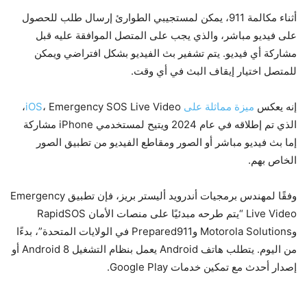
أثناء مكالمة 911، يمكن لمستجيبي الطوارئ إرسال طلب للحصول
على فيديو مباشر، والذي يجب على المتصل الموافقة عليه قبل
مشاركة أي فيديو. يتم تشفير بث الفيديو بشكل افتراضي ويمكن
للمتصل اختيار إيقاف البث في أي وقت.
إنه يعكس
ميزة مماثلة على iOS
، Emergency SOS Live Video،
الذي تم إطلاقه في عام 2024 ويتيح لمستخدمي iPhone مشاركة
إما بث فيديو مباشر أو الصور ومقاطع الفيديو من تطبيق الصور
الخاص بهم.
وفقًا لمهندس برمجيات أندرويد أليستر بريز، فإن تطبيق Emergency
Live Video “يتم طرحه مبدئيًا على منصات الأمان RapidSOS
وMotorola Solutions وPrepared911 في الولايات المتحدة”، بدءًا
من اليوم. يتطلب هاتف Android يعمل بنظام التشغيل Android 8 أو
إصدار أحدث مع تمكين خدمات Google Play.