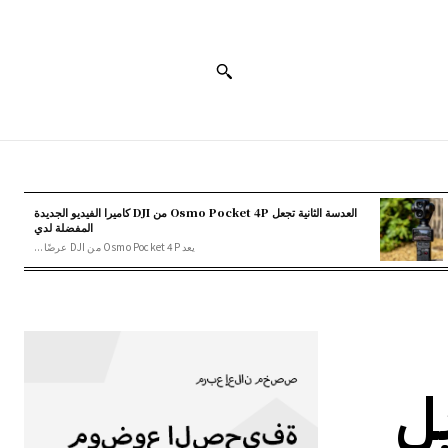
العدسة الثانية تجعل Osmo Pocket 4P من DJI كاميرا الفيديو الجديدة
المفضلة لدي
يعد Osmo Pocket 4P من DJI عرضًا...