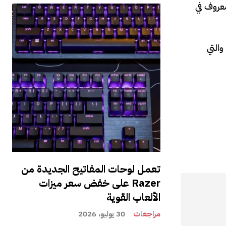
ل الموسم الثالث، قبل أن يلتقط Padalecki لدور غير معروف في
لا يقدم المقطع الدعائي أي تلميحات حول شخصية باداليكي أيضًا، وبدلاً من ذلك يقدم لمحة عن دولة يسيطر عليها Homelander والتي
تعمل لوحات المفاتيح الجديدة من
Razer على خفض سعر ميزات
الألعاب القوية
مراجعات
30 يوليو، 2026