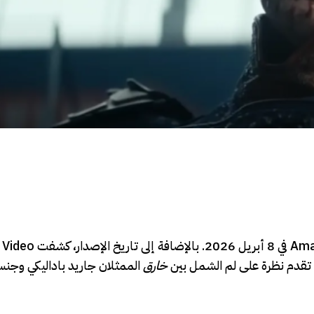
خارق
الممثلان جاريد باداليكي وج