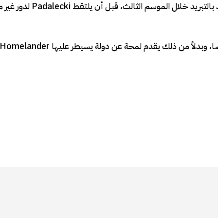
أضاف Ackles دور الجندي الخارق Soldier Boy المجمّد بالتبريد خلا