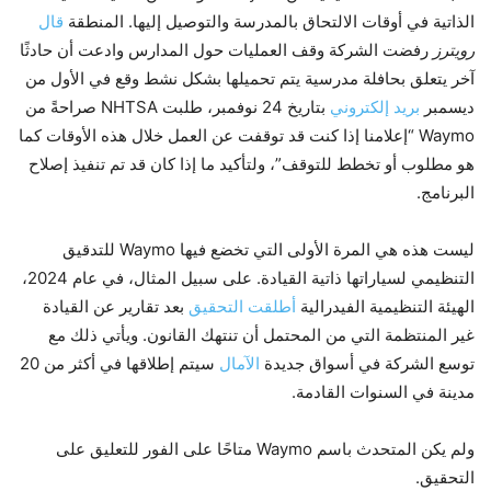
الذاتية في أوقات الالتحاق بالمدرسة والتوصيل إليها. المنطقة
قال
رويترز
رفضت الشركة وقف العمليات حول المدارس وادعت أن حادثًا
آخر يتعلق بحافلة مدرسية يتم تحميلها بشكل نشط وقع في الأول من
ديسمبر
بريد إلكتروني
بتاريخ 24 نوفمبر، طلبت NHTSA صراحةً من
Waymo “إعلامنا إذا كنت قد توقفت عن العمل خلال هذه الأوقات كما
هو مطلوب أو تخطط للتوقف”، ولتأكيد ما إذا كان قد تم تنفيذ إصلاح
البرنامج.
ليست هذه هي المرة الأولى التي تخضع فيها Waymo للتدقيق
التنظيمي لسياراتها ذاتية القيادة. على سبيل المثال، في عام 2024،
الهيئة التنظيمية الفيدرالية
أطلقت التحقيق
بعد تقارير عن القيادة
غير المنتظمة التي من المحتمل أن تنتهك القانون. ويأتي ذلك مع
توسع الشركة في أسواق جديدة
الآمال
سيتم إطلاقها في أكثر من 20
مدينة في السنوات القادمة.
ولم يكن المتحدث باسم Waymo متاحًا على الفور للتعليق على
التحقيق.