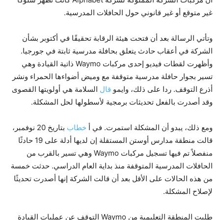
غير متوقع أو غير قانوني حول الحافلات المدرسية.
وتأتي الرسالة بعد أن فتحت هيئة الرقابة تحقيقًا في أكتوبر بشأن
الشركة في أعقاب حادث يتعلق بحافلة مدرسية ثابتة في جورجيا.
وأظهرت لقطات فيديو إحدى مركبات Waymo ذاتية القيادة وهي
تسير بجوار حافلة مدرسية متوقفة مع وميض أضواءها الحمراء ونشر
أذرع التوقف. ردا على ذلك، وايمو
قال
السلامة هي أولويتها القصوى
وقد أصدرت بالفعل تحديثات برمجية لأسطولها لحل المشكلة.
ومع ذلك، يبدو أن المشكلة استمرت. في أ
خطاب
بتاريخ 20 نوفمبر،
قالت منطقة مدارس أوستن المستقلة إن لديها أدلة على 19 حادثًا
منفصلاً تم فيها تسجيل مركبات Waymo وهي تسير بالقرب من
الحافلات المدرسية المتوقفة منذ بداية العام الدراسي. حدثت خمسة
من هذه الحالات على الأقل بعد أن قالت الشركة إنها أصدرت تحديثًا
لإصلاح المشكلة.
طلبت المنطقة التعليمية من Waymo التوقف عن عمليات القيادة