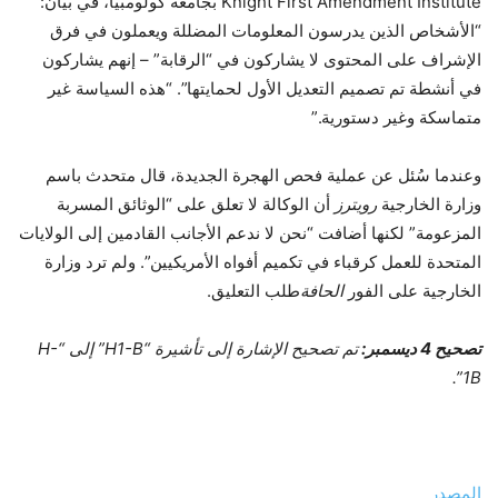
Knight First Amendment Institute بجامعة كولومبيا، في بيان:
“الأشخاص الذين يدرسون المعلومات المضللة ويعملون في فرق
الإشراف على المحتوى لا يشاركون في “الرقابة” – إنهم يشاركون
في أنشطة تم تصميم التعديل الأول لحمايتها”. “هذه السياسة غير
متماسكة وغير دستورية.”
وعندما سُئل عن عملية فحص الهجرة الجديدة، قال متحدث باسم
وزارة الخارجية
رويترز
أن الوكالة لا تعلق على “الوثائق المسربة
المزعومة” لكنها أضافت “نحن لا ندعم الأجانب القادمين إلى الولايات
المتحدة للعمل كرقباء في تكميم أفواه الأمريكيين”. ولم ترد وزارة
الخارجية على الفور
الحافة
طلب التعليق.
تصحيح 4 ديسمبر:
تم تصحيح الإشارة إلى تأشيرة “H1-B” إلى “H-
1B”.
المصدر