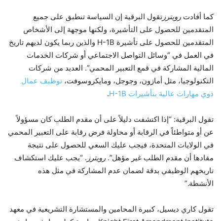
كما أفادت
رويترز
تقول البرقية إن السياسة تنطبق على جميع
المتقدمين للحصول على التأشيرة، ولكنها موجهة إلى الأشخاص
المتقدمين للحصول على تأشيرة H-1B والذين ربما يكون لديهم تاريخ
في العمل في “وسائل التواصل الاجتماعي أو شركات الخدمات
المالية المشاركة في قمع التعبير المحمي”. العديد من شركات
التكنولوجيا، مثل أمازون، وجوجل، ومايكروسوفت،
توظيف عمال
ذوي مهارات عالية بتأشيرات H-1B
.
تقول البرقية: “إذا اكتشفت دليلاً على أن مقدم الطلب كان مسؤولاً
عن أو متواطئاً في الرقابة أو محاولة فرض رقابة على التعبير المحمي
في الولايات المتحدة، فيجب عليك السعي للحصول على نتيجة
مفادها أن مقدم الطلب غير مؤهل”.
رويترز
. “يجب عليك استكشاف
تاريخهم الوظيفي بدقة لضمان عدم المشاركة في مثل هذه
الأنشطة.”
تقول كاري ديسيل، كبيرة المحامين والمستشارة التشريعية في معهد