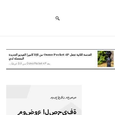
العدسة الثانية تجعل Osmo Pocket 4P من DJI كاميرا الفيديو الجديدة
المفضلة لدي
يعد Osmo Pocket 4P من DJI عرضًا...