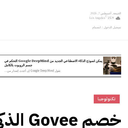
الجمعة, أغسطس 7, 2026
C
Los Angeles
25.9
تسجيل الدخول / انضمام
يمكن لنموذج الذكاء الاصطناعي الجديد من Google DeepMind التحكم في
جسم الروبوت بالكامل
تقول Google DeepMind إن أحدث إصدار من...
تكنولوجيا
خصم ee