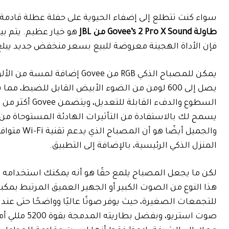
سواء كنت تتطلع إلى إضفاء الحيوية على حفلة عطلة قادمة
طاولة Govee’s 2 Pro X Sound من JBL
فإن الأداة الهجينة معروضة للبيع بسعر منخفض جديد يبلغ 134.99 دولارًا (خصم 45 دولارًا) ع
يصل إلى 600 لومن من الضوء الأبيض القابل للضبط،
يسمح لك بالاستفادة من التأثيرات الهادئة المستوحاة من 
المنزل الذكي الرئيسية، بالإضافة إلى التطبيق.
هذا النوع من الصوت الكبير أو الجهير العميق المرتبط 
للتجمعات الصغيرة، حيث يوفر صوتًا عاليًا وواضحًا حتى ع
صوت استريو،