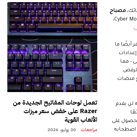
ائك،
مصباح
هو خيار عظيم. يتم بيعه عادةً بسعر 179.99 دولارًا أمريكيًا. ومع ذلك، بالنسبة لـ Cyber ​​Monday،
ي
.
ابلة للتخصيص والتي توفر أيضًا ما
 إعدادات
متزامنة مع الموسيقى – مما
الرقص.
تك عبر جميع منصات
تعمل لوحات المفاتيح الجديدة من
تقنية Bluetooth. على الرغم من أنه لن يقدم
Razer على خفض سعر ميزات
عًا
الألعاب القوية
للحصول على
مراجعات
30 يوليو، 2026
نزل أو اصطحابه