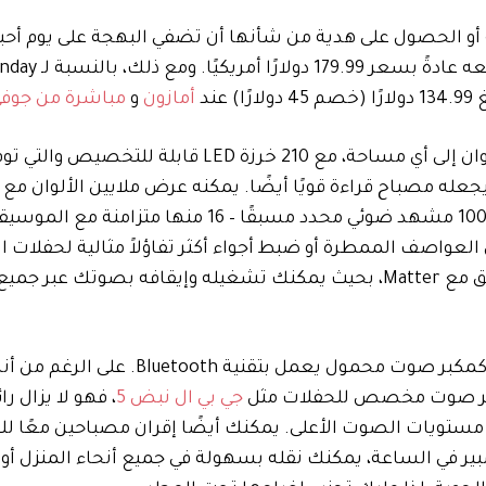
 أو الحصول على هدية من شأنها أن تضفي البهجة على يوم أحب
ند
أمازون
و
مباشرة من جوف
يمكن للمصباح الذكي RGB من Govee إضافة لمسة من الألوان إلى أي مساحة، مع 210 خرزة LED ق
 مما يجعله مصباح قراءة قويًا أيضًا. يمكنه عرض ملايين الألوان مع
السطوع والدفء القابلة للتعديل، ويتضمن Govee أكثر من 100 مشهد ضوئي محدد مسبقًا – 16 منها 
العواصف الممطرة أو ضبط أجواء أكثر تفاؤلاً مثالية لحفلات 
والجميل أيضًا هو أن المصباح الذي يدعم تقنية Wi-Fi متوافق مع Matter، بحيث يمكنك تشغيله وإيقافه بصو
لكن ما يجعل المصباح يلمع حقًا هو أنه يمكنك استخدامه كمكبر صوت محمول يعمل ب
بمكبر صوت مخصص للحفلات مثل
جي بي ال نبض 5
، فهو لا يزال رائ
ند مستويات الصوت الأعلى. يمكنك أيضًا إقران مصباحين معًا 
 وبفضل بطاريته المدمجة بقوة 5200 مللي أمبير في الساعة، يمكنك نقله بسهولة في جميع أنحاء الم