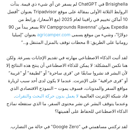
Brisighella في ChatGPT لم يسفر عن أي شيء ذي قيمة. بدأت
الروابط الثلاثة الأولى بمقالة على موقع Tripadvisor بعنوان “أفضل
10 أماكن تخييم في رافينا لعام 2025 (مع الأسعار)، ورابط من
Expedia بعنوان “RV Campgrounds Ravenna بسعر يبدأ من 90
دولارًا”، وشيء من موقع يسمى
agricamper.com
بعنوان “إميليا
رومانيا على الطريق: 8 محطات توقف بالمنزل المتنقل و…”
لقد أثبت الذكاء الاصطناعي مهارته في تقديم الإجابات بسرعة. ولكن
هنا تكمن المشكلة: لا يمكن للذكاء الاصطناعي أن ينتج هذه النتائج إلا
لأن البشر قد نشروا سابقًا عن “قرى ساحرة” أو “لطيفة” أو “غريبة”
أو “قرى خرافية” على الإنترنت. عندما لا يكون لدى أحد سبب لزيارة
مواقع السفر والمدونات، فسوف يموت – النموذج الاقتصادي الذي
قاد شبكة الإنترنت العالمية
لا يعمل بدون حركة البحث والنقرات
.
وعندما يتوقف البشر عن نشر محتوى السفر، ما الذي ستفعله نماذج
الذكاء الاصطناعي للحفاظ على أهميتها؟
لقد تركتني مساهمتي في “Google Zero” في حالة من التضارب.