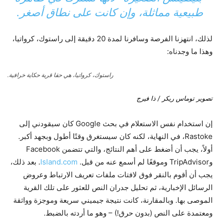
طبيعية مماثلة، وإن كانت على نطاق أصغر.
لذلك، انتهزنا الفرصة وسافرنا لمدة 20 دقيقة إلى راستوك، كرواتيا،
وهذا ما وجدناه:
راستوك، كرواتيا، هي حقا قرية حكاية خرافية.
تصوير توماس ريكر / ذا فيرج
إن استخدام نفس الاستعلام في بحث Google كان سيقودني إلى
Rastoke، في النهاية، لكنه كان سيستغرق وقتًا أطول وبجهد أكبر.
أولاً، يجب أن أضغط على أهم النتائج، والتي تتضمن Facebook
وTripAdvisor وموقعًا لم أسمع عنه من قبل.
Island.com
. بعد ذلك،
يجب أن أقوم بالنقر فوق لافتات ملفات تعريف الارتباط وعروض
الرسائل الإخبارية، ثم تحليل جدران النص للعثور على تلك القرية
الموصى بها. وبالمقارنة، كانت نتيجة جيميني سريعة وموجزة وواثقة
ومعتمدة على النص (بدون حرق!) – وهو ما أردته بالضبط.