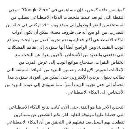
كمؤسس
حافة
كمحرر، فإن مساهمتي في “Google Zero” – وهي
النقطة التي لم تعد عندها ملخصات الذكاء الاصطناعي تتطلب من
المستخدمين النقر للوصول إلى موقع ويب – قد تركتني في حالة من
التضارب. من الواضح أنه في ظروف معينة، يمكن أن تكون أدوات
الذكاء الاصطناعي أكثر فعالية وتقدم تجربة أفضل من البحث ومواقع
الويب التقليدية. ومن الواضح أيضًا أنها ستؤدي إلى تفاقم المشكلات
التي تدفعني والعديد من الأشخاص الآخرين بعيدًا عن البحث. مع
انخفاض النقرات، ستحتاج مواقع الويب إلى عرض المزيد من
الإعلانات لتعويض الإيرادات وتضمين المزيد من النوافذ المنبثقة التي
تطالب بعنوان بريدي الإلكتروني حتى أتمكن من العودة. سيؤدي هذا
الحمأة إلى جعل تجربة الويب أسوأ، مما سيؤدي إلى عودة المزيد من
الأشخاص إلى الذكاء الاصطناعي.
التحدي الآخر هنا هو الثقة. حتى الآن، كانت نتائج الذكاء الاصطناعي
التي حصلنا عليها موثوقة للغاية. لكن تكثر القصص عن مسافرين
تقطعت بهم السبل بعد فشلهم في التحقق من أن الذكاء الاصطناعي