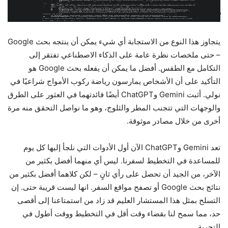
لقطة الشاشة: الجوزاء
يتجاوز هذا النوع من الاستجابة أي شيء يمكن أن ينتجه بحث Google
– حتى ملخصات نظرة عامة على الذكاء الاصطناعي تفتقر إلى
التكامل مع الطقس. أفضل ما يمكن أن يفعله بحث Google هو
التأكيد على أن الأشخاص يمارسون رياضة ركوب الأمواج شراعيًا في
نولي. أثبت Gemini وChatGPT أيضًا فائدتهما في العثور على الطرق
والوجهات التي تتجنب المطر والثلوج، وهو ما نواصل التحقق منه مرة
أخرى من خلال مصادر موثوقة.
تعد Gemini وChatGPT الآن أول الأدوات التي نلجأ إليها كل يوم
للمساعدة في التخطيط لسفرنا. ليس أي منهما أفضل بكثير من
الآخر، من الجيد أن تحصل على رأي ثانٍ – لكن كلاهما أفضل بكثير من
نتائج بحث Google أو تصفح مواقع السفر. انها ليست قريبة حتى. إن
التسلح بمثل هذا المستشار العليم قد زاد من استمتاعنا إلى أقصى
حد، مما سمح لنا بقضاء وقت أقل في التخطيط ووقت أطول في
التجربة.