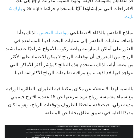
قد أعطاهم معلومات دقيقة. ولهذا السبب ما زلت أرجع إلى تلك
الاقتراحات التي تم إنشاؤها آليًا باستخدام خرائط Google و
بارك 4
نايت
.
نماذج الطقس بالذكاء الاصطناعي
مواصلة التحسن،
لذلك بدأنا
بإضافة معلمات الطقس إلى عمليات البحث لدينا للمساعدة في
العثور على أماكن لممارسة رياضة ركوب الأمواج شراعيًا عندما تشتد
الرياح. من المعروف أن توقعات الرياح لا يمكن الاعتماد عليها لأكثر
من بضعة أيام، لذلك نستخدم هذه النتائج كمؤشر أكثر للأماكن التي
نتواجد فيها.
قد
اذهب، مع مراقبة تطبيقات الرياح الأكثر ثقة لدينا.
بالنسبة لهذا الاستعلام عن مكان يمكننا فيه الطيران بالطائرة الورقية
مع سماء مشمسة ورياح تزيد سرعتها عن 15 عقدة، اقترح جيميني
مدينة نولي، حيث قدم ملخصًا للظروف وتوقعات الرياح، وهو ما كان
مفيدًا للغاية في تضييق نطاق بحثنا عن المنطقة.
تعد قدرة Gemini على وضع تنبؤات الطقس فوق توصيات السفر مفيدة للغاية في بحثنا
عن مواقع ركوب الأمواج شراعيًا القريبة.