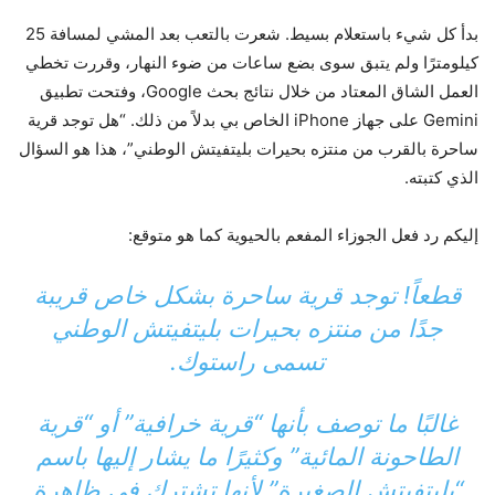
بدأ كل شيء باستعلام بسيط. شعرت بالتعب بعد المشي لمسافة 25
كيلومترًا ولم يتبق سوى بضع ساعات من ضوء النهار، وقررت تخطي
العمل الشاق المعتاد من خلال نتائج بحث Google، وفتحت تطبيق
Gemini على جهاز iPhone الخاص بي بدلاً من ذلك. “هل توجد قرية
ساحرة بالقرب من منتزه بحيرات بليتفيتش الوطني”، هذا هو السؤال
الذي كتبته.
إليكم رد فعل الجوزاء المفعم بالحيوية كما هو متوقع:
قطعاً! توجد قرية ساحرة بشكل خاص قريبة
جدًا من منتزه بحيرات بليتفيتش الوطني
تسمى راستوك.
غالبًا ما توصف بأنها “قرية خرافية” أو “قرية
الطاحونة المائية” وكثيرًا ما يشار إليها باسم
“بليتفيتش الصغيرة” لأنها تشترك في ظاهرة