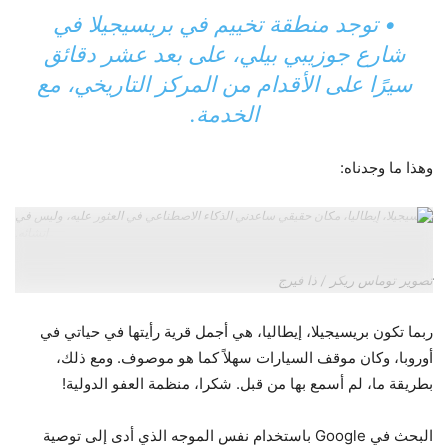
• توجد منطقة تخييم في بريسيجيلا في
شارع جوزيبي بيلي، على بعد عشر دقائق
سيرًا على الأقدام من المركز التاريخي، مع
الخدمة.
وهذا ما وجدناه:
بريسيجيلا، إيطاليا، مكان حقيقي ساعدني الذكاء الاصطناعي في العثور عليه، وليس في
إنشائه.
تصوير توماس ريكر / ذا فيرج
ربما تكون بريسيجيلا، إيطاليا، هي أجمل قرية رأيتها في حياتي في
أوروبا، وكان موقف السيارات سهلاً كما هو موصوف. ومع ذلك،
بطريقة ما، لم أسمع بها من قبل. شكرا، منظمة العفو الدولية!
البحث في Google باستخدام نفس الموجه الذي أدى إلى توصية