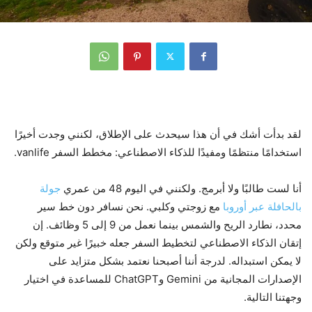
لقد بدأت أشك في أن هذا سيحدث على الإطلاق، لكنني وجدت أخيرًا
استخدامًا منتظمًا ومفيدًا للذكاء الاصطناعي: مخطط السفر vanlife.
أنا لست طالبًا ولا أبرمج. ولكنني في اليوم 48 من عمري
جولة
بالحافلة عبر أوروبا
مع زوجتي وكلبي. نحن نسافر دون خط سير
محدد، نطارد الريح والشمس بينما نعمل من 9 إلى 5 وظائف. إن
إتقان الذكاء الاصطناعي لتخطيط السفر جعله خبيرًا غير متوقع ولكن
لا يمكن استبداله. لدرجة أننا أصبحنا نعتمد بشكل متزايد على
الإصدارات المجانية من Gemini وChatGPT للمساعدة في اختيار
وجهتنا التالية.