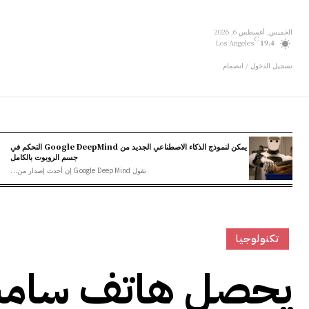
الخميس, أغسطس 6, 2026
C
Los Angeles
19.4
تسجيل الدخول / انضمام
يمكن لنموذج الذكاء الاصطناعي الجديد من Google DeepMind التحكم في
جسم الروبوت بالكامل
تقول Google DeepMind إن أحدث إصدار من...
تكنولوجيا
يحصل هاتف سامسو