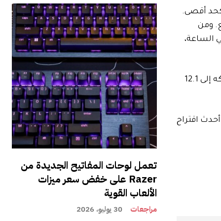
ع شاشة عرض مقاس 6.5 بوصة يصل سطوعها إلى 2600 شمعة كحد أقصى.
معة في المتر المربع. ومن
يجابكسل، وبطارية تبلغ سعتها 5437 مللي أمبير في الساعة،
وتتراوح سماكة الألواح الثلاثة من 3.9 ملم إلى 4.0 ملم إلى 4.2 ملم، بحسب بلاس. وهذا يجعل الهاتف يمكن أن يصل سمكه إلى 12.1
حدث اقتراح
تعمل لوحات المفاتيح الجديدة من
Razer على خفض سعر ميزات
الألعاب القوية
مراجعات
30 يوليو، 2026