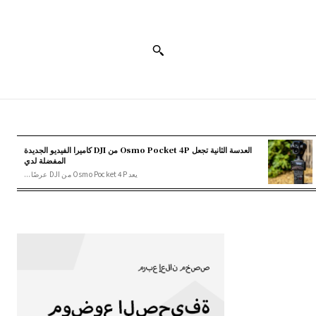
العدسة الثانية تجعل Osmo Pocket 4P من DJI كاميرا الفيديو الجديدة
المفضلة لدي
يعد Osmo Pocket 4P من DJI عرضًا...