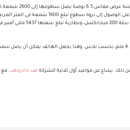
سيُطلق عليه اسم “Galaxy Z TriFold”، وفقًا لبلاس، م
يتم فتحه لإنتاج شاشة مقاس 10 بوصات من الداخل قادرة على الوصول إلى ذروة سطوع تبلغ 1600 ش
المتوقع أيضًا أن يستضيف Galaxy Z TriFold كاميرا رئيسية بدقة 200 م
ذلك. يشاع عن مواعيد أول ثلاثية للشركة
لقد جاء وذهب
مع أ