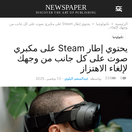
NEWSPAPER
DISCOVER THE ART OF PUBLISHING
الرئيسية
تكنولوجيا
يحتوي إطار Steam على مكبري صوت على كل جانب من
وجهك لإلغاء...
تكنولوجيا
يحتوي إطار Steam على مكبري
صوت على كل جانب من وجهك
لإلغاء الاهتزاز
335
0
بواسطة
عبدالمنعم البلوي
-
13 نوفمبر، 2025