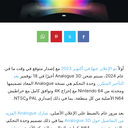
أولاً
تم الإعلان عنها في أكتوبر 2023
مع إصدار متوقع في وقت ما في
عام 2024، سيتم شحن Analogue 3D أخيرًا في 18 نوفمبر
بعد
التأخير المتكرر
. وحدة التحكم هي نسخة Analogue المعاد تصميمها
ومحدثة من Nintendo 64 مع إخراج 4K وتوافق كامل مع خراطيش
N64 الأصلية من كل منطقة، بما في ذلك إصداري PAL وNTSC.
بعد مرور عام بالضبط على الإعلان الأصلي،
شارك Analogue المزيد
من التفاصيل حول Analogue 3D
بما في ذلك تصميم وحدة التحكم،
والذي يشبه تصميم N64. كما هو الحال مع الشركة الأخرى
وحدات