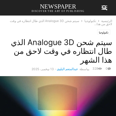
NEWSPAPER
DISCOVER THE ART OF PUBLISHING
الرئيسية
تكنولوجيا
سيتم شحن Analogue 3D الذي طال انتظاره في وقت
لاحق من هذا...
تكنولوجيا
سيتم شحن Analogue 3D الذي
طال انتظاره في وقت لاحق من
هذا الشهر
328
0
بواسطة
عبدالمنعم البلوي
-
13 نوفمبر، 2025