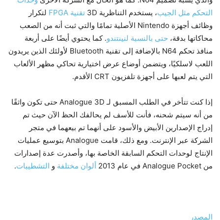
التحكم مثل الجيب
، يستخدم التناظرية 3D
تقنية FPGA
لتكرار
وظائف أجهزة Nintendo الأصلية تمامًا والتي ثبت أنه من الصعب
محاكاتها بدقة،
حتى بالنسبة لنينتندو
. كما يحتوي أيضًا على أربعة
منافذ تحكم N64 بالإضافة إلى تقنية Bluetooth لأولئك الذين يريدون
اللعب لاسلكيًا، ويتضمن أوضاع عرض اختيارية تحاكي مظهر الألعاب
التي يتم لعبها على أجهزة تلفزيون CRT الأقدم.
إذا كنت تتأخر في الطلب المسبق لـ Analogue 3D حتى تكون واثقًا
من أنه سيتم شحنه، فأنت للأسف لم يحالفك الحظ الآن حيث تم
إدراج الإصدارين الأبيض والأسود على أنهما تم بيعهما في متجر
الشركة عبر الإنترنت. ومع ذلك، قامت Analogue بتوسيع عمليات
الإنتاج لوحدات التحكم السابقة الخاصة بها، وأصدرت عدة إصدارات
من Analogue Pocket في عام 2013
ألوان مختلفة
و
التشطيبات
.
المصدر