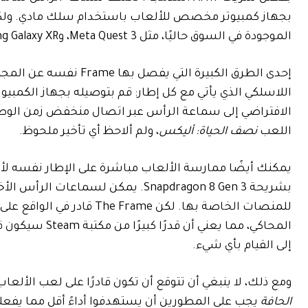
الموجودة في السوق حاليًا، مثل Meta Quest 3، وSamsung Galaxy XR، وApple Vision Pro.
إحدى الطرق الكبيرة الت
اللاسلكي الذي يأتي مع كل إطار: قم بتوصيله بجهاز الكمب
اللعب
نصف الحياة: أليكس
، ولم ألاحظ أي تأخير ملحوظ.
بشريحة Snapdragon 8 Gen 3. يمكن ل
المحاكي، مما ي
إلى القيام بأي شيء.
ومع ذلك، لا ينبغي أن تتوقع أن تكون قادرًا على لعب الألعاب المتطورة محليًا على Frame.
الحافة