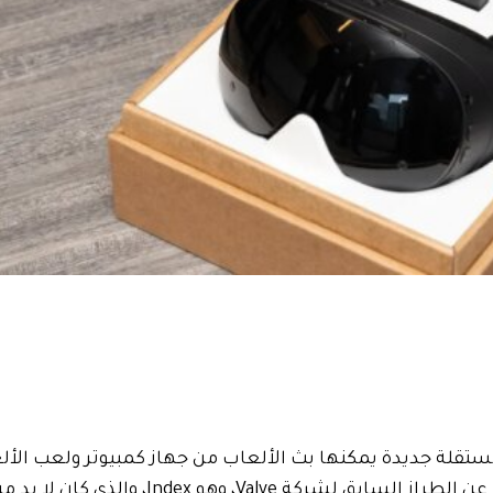
نت Valve للتو عن Steam Frame، وهي سماعة رأس VR مستقلة جديدة يمكنها بث الألعاب من جهاز كمبيوتر ولع
بفضل شريحة Arm المدمجة. تختلف سماعة الرأس تمامًا عن الطراز السابق لشركة Valve، وهو