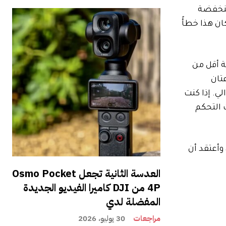
منخفضة
(وفقًا لمهندس أجهزة Valve جيريمي سيلان، كان هذا خطأً
 أقل من
Apple Vision  – وهما سماعتان
ان – 1799.99 دولارًا و3499 دولارًا على التوالي. إذا كنت
V المؤشر مقابل 999 دولارًا مع وحدات التحكم
مقرر أن تطلق Valve إطار Steam Frame في أوائل عام 2026. وقد قمت مؤخرًا بتجربته في المقر الرئيسي لشركة Valve، وأعتقد أن
العدسة الثانية تجعل Osmo Pocket
4P من DJI كاميرا الفيديو الجديدة
المفضلة لدي
مراجعات
30 يوليو، 2026