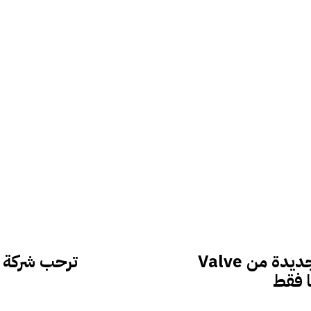
لن تعمل خدعة تدفق الواقع الافتراضي الجديدة من Valve
ترحب شركة Valve بألعاب Android في Steam
 فقط