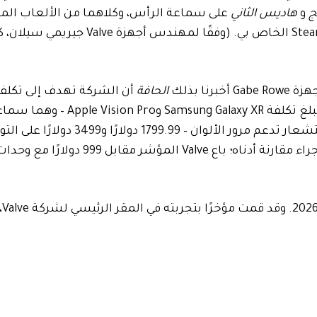
ج
و
هاديس الثاني
على سماعة الرأس، وكلاهما من الألعاب ال
نسبيًا، رأيت بعض التأتأة التي لم أرها أبدًا على جهاز Steam Deck الخاص بي. 
الحافة
أن الشركة تهدف إلى تكلفة
المؤشر. تبلغ تكلفة Meta’s Quest 3 499.99 دولارًا، في حين تبلغ تكلفة Samsung Galaxy XR وPro
تحتويان على شاشات micro-OLED عالية الدقة وأجهزة استشعار تدعم مرور الألو
مهتمًا بكيفية مقارنة كل ذلك بالمؤشر الصادر، فقد قمنا بإجراء مقارنة أدناه؛ باع alve
من ال