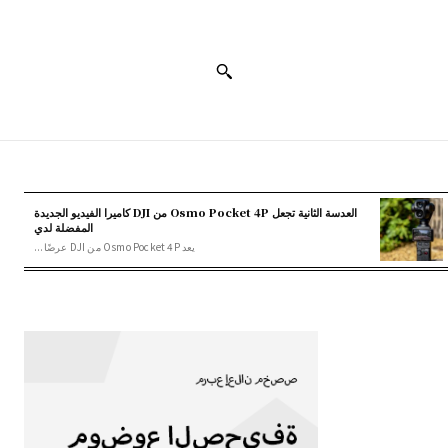
العدسة الثانية تجعل Osmo Pocket 4P من DJI كاميرا الفيديو الجديدة
المفضلة لدي
يعد Osmo Pocket 4P من DJI عرضًا...