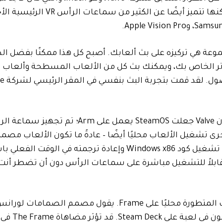
بجهاز كمبيوتر مخصص للألعاب باستخدام سلك مادي. ولكنها تتميز أيضًا عن الكثير من سماعا
ي يفصل بها Frame نفسه عن المجموعة هي تركيزه على بث ألعابك. أصبح كل هذا ممكنًا بفضل 
يوتر الخاص بك، ويمكنك بث كل من الألعاب المسطحة وألعاب ا
يمكنك أيضًا ممارسة الألعاب مباشرة على الإطار نفسه لأن Valve جعلت SteamOS يعمل على Arm؛ تم ت
سماعات الرأس الأخرى تشغيل الألعاب محليًا أيضًا – عادةً ما تكون الألعاب
للمنصات الخاصة بها. لكن The Frame قادر في الواقع على تشغيل كود Windows x86 وإعادة ترجمته
عني أن قدرًا كبيرًا من مكتبة Steam سيكون قابلاً للتشغيل مباشرة على سماعات الرأس دون أن تض
 يقول مصمم الصمامات لورانس يانغ
يجب على المطورين أن يستهدفوا أداءً أق