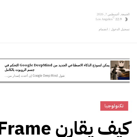
الجمعة, أغسطس 7, 2026
C
Los Angeles
22.9
تسجيل الدخول / انضمام
يمكن لنموذج الذكاء الاصطناعي الجديد من Google DeepMind التحكم في
جسم الروبوت بالكامل
تقول Google DeepMind إن أحدث إصدار من...
تكنولوجيا