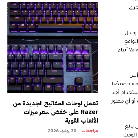
ت الرأس VR الرئيسية الأخرى
الدونجل
لواقع
الافتراضي إلى سماعة الرأس عبر اتصال منخفض زمن الوصول. لقد قمت بتجربة البث بنفسي في المقر الرئيسي لشركة Valve أثناء
جهيز سماعة الرأس
 مصممة خصيصًا
 في الوقت الفعلي باستخدام أحد
تعمل لوحات المفاتيح الجديدة من
طر أنت أو أي مطور
Razer على خفض سعر ميزات
الألعاب القوية
مراجعات
30 يوليو، 2026
ل مما يفعلون في لعبة على Steam Deck. قد تؤثر مضاهاة The Frame في الوقت