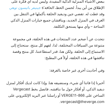
ببعض الأشياء المنزلية الذكية المفيدة، وليس لديه أي فكرة على
الإطلاق من أين يبدأ. لحسن الحظ،
الحافة
‘s
جينيفر باتيسون توهي
وقد غطت له. تقضي جين وديفيد الحلقة بأكملها في التنقل بين
الغرف في المنزل الجديد، ويناقشان جميع خيارات المنزل الذكي
المتاحة – وأي منها يستحق التكلفة.
نتحدث عن أ
ضخم
عدد المنتجات في هذه الحلقة، في مجموعة
متنوعة من السياقات المختلفة، لذا، لفهم كل منتج، ستحتاج إلى
الاستماع إلى الحلقة. ولكن هنا، قدر استطاعتنا، كل منتج وقصة
نناقشها في هذه الحلقة، أولاً في المطبخ:
وفي أحاديث أخرى غير خاصة بالغرفة:
أخبرنا إذا فاتنا أي شيء، وسنضيفه هنا. وإذا كانت لديك أفكار لمنزل
ديفيد الذكي، أو أفكار حول ما نناقشه، فاتصل بخط Vergecast
الساخن على 866-VERGE11 أو راسلنا عبر البريد الإلكتروني على
vergecast@theverge.com.