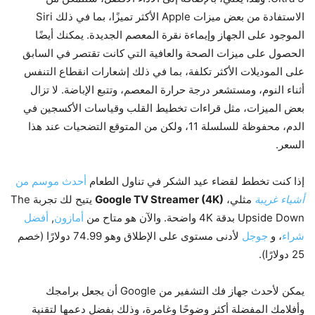
الاستفادة من بعض ميزات Apple الأكثر تميزًا، بما في ذلك Siri
الموجود على الجهاز وإيماءة نقرة المعصم الجديدة. يمكنك أيضًا
الحصول على ميزات الصحة والعافية التي كانت تقتصر في السابق
على الموديلات الأكثر تكلفة، بما في ذلك إشعارات انقطاع التنفس
أثناء النوم، ومستشعر درجة حرارة المعصم، وتتبع الإباضة. لا تزال
بعض الميزات، مثل قراءات تخطيط القلب وقياسات الأكسجين في
الدم، محفوظة للسلسلة 11، ولكن من المتوقع التضحيات عند هذا
السعر.
إذا كنت تخطط لقضاء عيد الشكر في تناول الطعام
أحدث موسم من
أشياء غريبة
مثلي،
Google TV Streamer (4K)
يتيح لك تجربة The
Upside Down بدقة 4K واضحة. والآن هو متاح من
أمازون
,
أفضل
شراء
، و
جوجل
لأدنى مستوى على الإطلاق وهو 74.99 دولارًا (خصم
25 دولارًا).
يمكن لأحدث جهاز فك التشفير من Google أن يجعل برامجك
وأفلامك المفضلة أكثر وضوحًا وغامرة، وذلك بفضل دعمها لتقنية