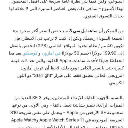
أسبوعي، ولكن فيما يلي نظرة عامة سريعة على أفضل المحصول
لهذا الأسبوع – بما في ذلك بعض العناصر المميزة التي لا علاقة لها
بحدث التسوق السنوي.
من الممكن أن
ساعة ابل سي 3
سينخفض ​​السعر أكثر بمجرد بدء
الجمعة السوداء رسميًا، ولكن إذا كنت لا ترغب في الانتظار، فإن
تكوين 40 مم / نظام تحديد المواقع العالمي (GPS) انخفض بالفعل
إلى 199.99 دولارًا (خصم 50 دولارًا)
في أمازون
و
كوستكو
. يعد هذا
انخفاضًا جديدًا لأحدث ساعات Apple الذكية، والتي تعد ذات قيمة
كبيرة حتى بالسعر الكامل؛ ومع ذلك، لاحظ أن عرض أمازون
الترويجي الحالي ينطبق فقط على طراز “Starlight” ذو اللون
الكريمي.
بالنسبة للأجهزة القابلة للارتداء للمبتدئين، يوفر SE 3 العديد من
الميزات الرائعة. تتميز بشاشة تعمل دائمًا – وهي الأولى من نوعها
لمجموعة SE الأرخص من Apple – وتعمل على نفس شريحة S10
السريعة الموجودة في Apple Watch Series 11 وApple Watch
Ultra 3. وهذا يعني، بالإضافة إلى الأداء الأفضل، ستتمكن من