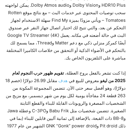
HDR10 Plus وDolby Vision وDolby Atmos audio. يمكن لواجهته
سحب توصيات المحتوى عبر خدمات البث – مع نتائج موقع Rotten
Tomatoes – ويأتي مزودًا بميزة Find My سهلة الاستخدام لجهاز
التحكم عن بعد، والتي تتيح لك اختبار اتصال جهاز النقر عبر صندوق
البث في حالة أضعته في مكانه. يعمل Google TV Streamer (4K)
أيضًا كمركز منزلي ذكي مع دعم Matter وThread، مما يسمح لك
بالتحكم في الأضواء الذكية أو التحقق من خلاصات الكاميرا المختلفة
مباشرة على التلفزيون الخاص بك.
إذا كنت تشعر بالفعل بروح العطلة،
تقويم ظهور حرب النجوم لعام
2025 من ليغو
معروض للبيع في
هدف
مقابل 26.99 دولارًا (خصم 18
دولارًا)، وهو أفضل سعر حتى الآن. تتضمن المجموعة المكونة من
263 قطعة 24 مفاجأة يومية لكل يوم من شهر ديسمبر، مع مزيج من
الشخصيات المصغرة والروبوتات القابلة للبناء والقطع الثابتة
الصغيرة. تتضمن شخصيات مثل Babu Frik وC-3PO وعطلة Jawa
وBB-8 ذات القبعة، بالإضافة إلى ثمانية آليين قابلين للبناء (بما في
ذلك Pit droid وGNK “Gonk” power droid الشهير من عام 1977