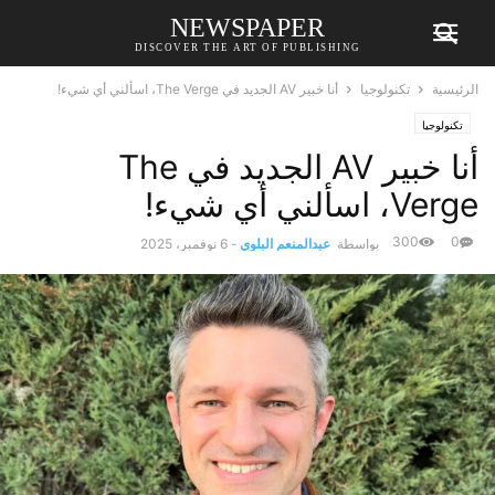
NEWSPAPER
DISCOVER THE ART OF PUBLISHING
الرئيسية
تكنولوجيا
أنا خبير AV الجديد في The Verge، اسألني أي شيء!
تكنولوجيا
أنا خبير AV الجديد في The
Verge، اسألني أي شيء!
300
0
بواسطة
عبدالمنعم البلوي
-
6 نوفمبر، 2025