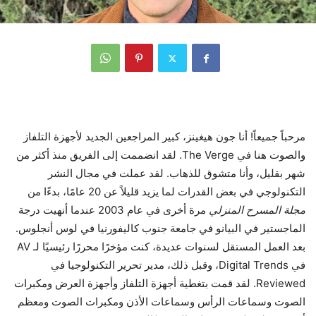
مرحباً جميعاً! أنا جون هيغينز، كبير المراجعين الجديد لأجهزة التلفاز
والصوت هنا في The Verge. لقد انضممت إلى الفريق منذ أكثر من
شهر بقليل، وأنا متشوق للذهاب. لقد عملت في مجال النشر
التكنولوجي في بعض القدرات لما يزيد قليلاً عن 20 عامًا، بدءًا من
مجلة المسرح المنزلي
مرة أخرى في عام 2003 عندما أنهيت درجة
الماجستير في البيانو في جامعة جنوب كاليفورنيا في لوس أنجلوس.
بعد العمل المستقل لسنوات عديدة، كنت مؤخرًا محررًا رئيسيًا لـ AV
في Digital Trends، وقبل ذلك، مدير تحرير التكنولوجيا في
Reviewed. لقد قمت بتغطية أجهزة التلفاز وأجهزة العرض ومكبرات
الصوت وسماعات الرأس وسماعات الأذن ومكبرات الصوت ومعظم