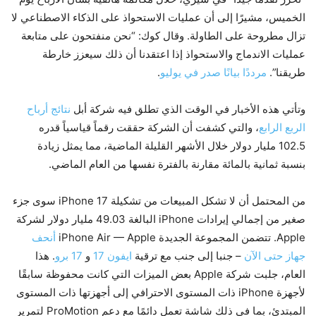
الخميس، مشيرًا إلى أن عمليات الاستحواذ على الذكاء الاصطناعي لا
تزال مطروحة على الطاولة. وقال كوك: “نحن منفتحون على متابعة
عمليات الاندماج والاستحواذ إذا اعتقدنا أن ذلك سيعزز خارطة
طريقنا”.
مرددًا بيانًا صدر في يوليو
.
وتأتي هذه الأخبار في الوقت الذي تطلق فيه شركة أبل
نتائج أرباح
الربع الرابع
، والتي كشفت أن الشركة حققت رقماً قياسياً قدره
102.5 مليار دولار خلال الأشهر القليلة الماضية، مما يمثل زيادة
بنسبة ثمانية بالمائة مقارنة بالفترة نفسها من العام الماضي.
من المحتمل أن لا تشكل المبيعات من تشكيلة iPhone 17 سوى جزء
صغير من إجمالي إيرادات iPhone البالغة 49.03 مليار دولار لشركة
Apple. تتضمن المجموعة الجديدة iPhone Air — Apple
أنحف
جهاز حتى الآن
– جنبا إلى جنب مع ترقية
ايفون 17
و
17 برو
. هذا
العام، جلبت شركة Apple بعض الميزات التي كانت محفوظة سابقًا
لأجهزة iPhone ذات المستوى الاحترافي إلى أجهزتها ذات المستوى
المبتدئ، بما في ذلك شاشة تعمل دائمًا مع دعم ProMotion لتمرير