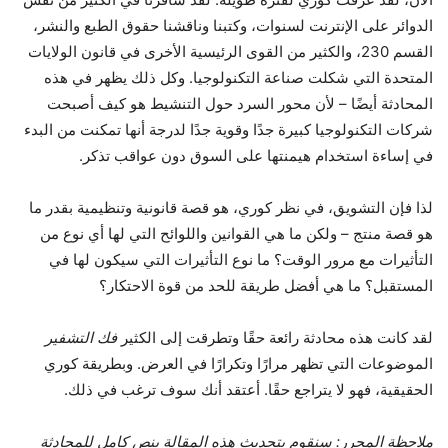
الدوائر على الإنترنت لسنوات، وكتبنا وناقشنا حقوق الطبع والنشر،
القسم 230، والكثير من القوى الرئيسية الأخرى في قانون الولايات
المتحدة التي شكلت صناعة التكنولوجيا. وكل ذلك يظهر في هذه
المحادثة أيضًا – لأن محور السرد حول التنشيط هو كيف أصبحت
شركات التكنولوجيا كبيرة جدًا وقوية جدًا لدرجة أنها تمكنت من البدء
في إساءة استخدام هيمنتها على السوق دون عواقب تذكر.
لذا فإن التشويق، في نظر كوري، هو قصة قانونية وتنظيمية بقدر ما
هو قصة منتج – ولكن ما هي القوانين واللوائح التي لها أي نوع من
التأثيرات مع مرور الوقت؟ ما نوع التأثيرات التي سيكون لها في
المستقبل؟ ما هي أفضل طريقة للحد من قوة الاحتكار؟
لقد كانت هذه محادثة رائعة حقًا وتطرقت إلى الكثير
فك التشفير
الموضوعات التي تظهر مرارًا وتكرارًا في العرض. وبطريقة كوري
الحقيقية، فهو لا يتراجع حقًا. أعتقد أنك سوف ترغب في ذلك.
ملاحظة المحرر: سنقوم بتحديث هذه المقالة بنص كامل للمحادثة