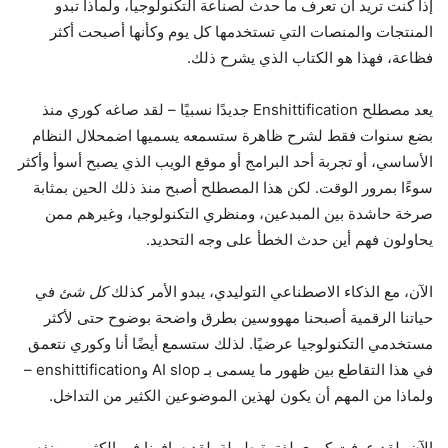
إذا كنت تريد أن تعرف ما حدث لصناعة التكنولوجيا، ولماذا تبدو
المنتجات والمنصات التي تستخدمها كل يوم وكأنها أصبحت أكثر
فظاعة، فهذا هو الكتاب الذي يشرح ذلك.
يعد مصطلح Enshittification جديدًا نسبيًا – لقد صاغه كوري منذ
بضع سنوات فقط لشرح ظاهرة ستسمعه يسميها اضمحلال النظام
الأساسي، أو تجربة أحد البرامج أو موقع الويب الذي يصبح أسوأ وأكثر
سوءًا بمرور الوقت. لكن هذا المصطلح أصبح منذ ذلك الحين بمثابة
صرخة حاشدة بين المبدعين، ومنظري التكنولوجيا، وغيرهم ممن
يحاولون فهم أين حدث الخطأ على وجه التحديد.
الآن، مع الذكاء الاصطناعي التوليدي، يبدو الأمر كذلك
كل شئ
في
حياتنا الرقمية أصبحنا مهووسين بطرق واضحة بوضوح حتى لأكثر
مستخدمي التكنولوجيا عرضيًا. لذلك ستسمع أيضًا أنا وكوري نتعمق
في هذا التقاطع بين ظهور ما يسمى بـ AI slop وenshittification –
ولماذا من المهم أن يكون لهذين الموضوعين الكثير من التداخل.
الآن، لقد عرفت كوري لفترة طويلة. لقد سافرنا في الكثير من نفس