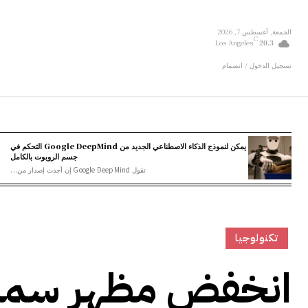
الجمعة, أغسطس 7, 2026
C
Los Angeles
20.3
تسجيل الدخول / انضمام
يمكن لنموذج الذكاء الاصطناعي الجديد من Google DeepMind التحكم في
جسم الروبوت بالكامل
تقول Google DeepMind إن أحدث إصدار من...
تكنولوجيا