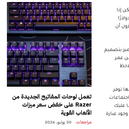
لشهر أكتوبر، ولكن إذا
عليها، فقد تمت مكافأة صبرك. في الوقت الحالي، تتوفر سماعات الأذن المانعة للضوضاء بحوالي 165 دولارًا
ون أن
يز بتصميم
 IP57 وحوالي ست ساعات من عمر
احظ
ها توفر
تعمل لوحات المفاتيح الجديدة من
 اجتماعات
Razer على خفض سعر ميزات
ا عليك
الألعاب القوية
وجود عبارة
مراجعات
30 يوليو، 2026