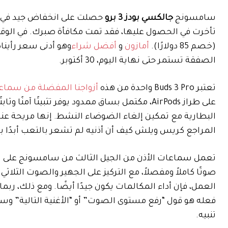
سامسونج
جالكسي بودز 3 برو
(خصم 85 دولارًا).
أمازون
و
أفضل شراء
وهو أدنى سعر رأينا
الصفقة تستمر حتى نهاية اليوم، 30 أكتوبر.
تعتبر Buds 3 Pro واحدة من هذه
أزواجنا المفضلة من سماعا
البطارية مع تمكين إلغاء الضوضاء النشط. إنها مريحة عند 
المراجع كريس ويلش كيف أن أذنيه لم تشعر بالتعب أبدًا بعد
تعمل سماعات الأذن من الجيل الثالث من سامسونج عل
صوتًا كاملاً ومفصلاً، مع التركيز على الجهير والصوت الثلاث
العمل، فإن أداء المكالمات يكون جيدًا أيضًا. ومع ذلك، ربما
فعله هو قول “رفع مستوى الصوت” أو “الأغنية التالية” وستق
تنبيه.