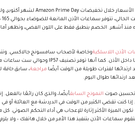
حصلت على انخفاض جيد في الأسعار خلال تخفيضات Amazon Prime Day 
تأخرت في الحصول 
ه منذ أشهر. الخصم ينطبق فقط على اللون الفضي، وتظهر أماز
ت الأذن اللاسلكية
وخاصة لأصحاب سامسونج جالاكسي. وتتم
على طراز AirPods، مكتمل بساق ممدود يوفر تثبيتًا آمنًا وثابتًا داخل الأذن. كما أنها توفر تصنيف
ارتدائها لفترات طويلة من الوقت أيضًا
مراجعة
، سابق
حافة
ل
 ارتدائها طوال اليوم.
ى تحسين صوت
النموذج السابق
أيضًا، والذي كان رائعًا بالفعل. إن
ي. إذا كنت تقضي الكثير من الوقت في الدردشة مع العائلة أو في
 تكون الميزة الأكثر إثارة للإعجاب هي أداء التحكم الصوتي. كل م
وم سماعات الأذن بتنفيذ هذا الأمر من خلال هاتفك – ولا يلزم 