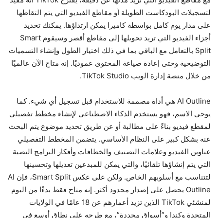
لتسجيلات البودكاست الطويلة أو مقاطع الفيديو التي يتم التقاطها
على مدار يوم كامل بواسطة كاميرا يمكن ارتداؤها. يمكنك تحديد
أجزاء الفيديو التي تريد تحويلها إلى مقاطع أقصر وسيقوم Smart
Split بالتعامل مع الباقي بما في ذلك اختيار الطول وإنشاء التسميات
التوضيحية وحتى إعادة صياغة المحتوى عموديًا. إنه متاح الآن عالميًا
من خلال منصة إدارة الويب TikTok Studio.
AI Outline هي أداة مصممة للاستخدام قبل تسجيل أي شيء. كما
يوحي الاسم، فهو يستخدم الذكاء الاصطناعي لإنشاء مخطط تفصيلي
لمقطع فيديو بناءً على مطالبة أو عن طريق تحديد موضوع يتم البحث
عنه بشكل كبير على النظام الأساسي. يتضمن المخطط التفصيلي
عناوين الفيديو وعلامات التصنيف والخطافات وأفكار البرامج النصية
التي يتم إنشاؤها تلقائيًا، والتي يمكن للمبدعين تعديلها وتحسينها
لتتناسب مع أسلوبهم الخاص. ولكن على عكس Smart Split، فإن AI
Outline يحصل على إصدار محدود أكثر. إنه متاح فقط بدءًا من اليوم
لمنشئي TikTok الذين تزيد أعمارهم عن 18 عامًا في الولايات
المتحدة وكندا و”أسواق محددة”، مع طرحه على نطاق أوسع في